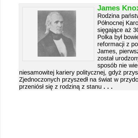
James Knox
Rodzina państ
Północnej Karo
sięgające aż 3
Polka był bowi
reformacji z p
James, pierwsz
został urodzon
sposób nie wie
niesamowitej kariery politycznej, gdyż prz
Zjednoczonych przyszedł na świat w przydo
przeniósł się z rodziną z stanu
. . .