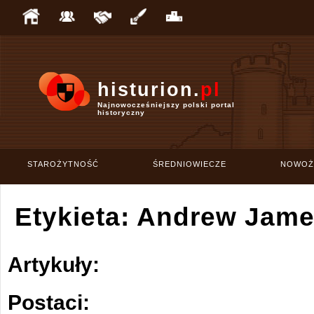
histurion.
pl
Najnowocześniejszy polski portal
historyczny
STAROŻYTNOŚĆ
ŚREDNIOWIECZE
NOWOŻ
Etykieta: Andrew Jam
Artykuły:
Postaci: