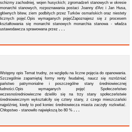
schizmy zachodniej, wojen husyckich; zgromadzeń stanowych w okresie
monarchii stanowych, rozpoznawania postaci Joanny d'Arc i Jan Husa,
głównych bitew, ziem podbitych przez Turków osmańskich oraz niestety
licznych pojęć.Opis wymaganych pojęćZapoznajesz się z procesem
kształtowania się monarchii stanowych monarchia stanowa - władza
ustawodawcza sprawowana przez
. . .
Wstępny opis Temat trudny, ze względu na liczne pojęcia do opanowania.
Szczególnie zapamiętaj formy renty feudalnej, naucz się rozróżniać
państwo patrymonialne i poszczególne stany średniowiecznej
ludności.Opis wymaganych pojęć Społeczeństwo
wczesnośredniowieczne dzieliło się na trzy stany społeczeństwie
średniowiecznym wykształciły się cztery stany, z czego mieszczański
najpóźniej, kiedy to pod koniec średniowiecza miasta zaczęły rozkwitać.
Chłopstwo - stanowiło największą bo 80 %
. . .