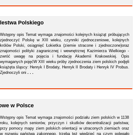
lestwa Polskiego
Wstępny opis Temat wymaga znajomości kolejnych książąt próbujących
zjednoczyć Polskę w XIII wieku, czynniki zjednoczeniowe, kolejnych
królów Polski, osiągnięć Łokietka (ziemie stracone i zjednoczone)oraz
znajomości polityki zagranicznej i wewnętrznej Kazimierza Wielkiego -
zwróć uwagę na pojęcia i fundację Akademii Krakowskiej. Opis
wymaganych pojęćW XIII wieku próby zjednoczenia ziem polskich podjęli
książęta śląscy: Henryk I Brodaty, Henryk II Brodaty i Henryk IV Probus.
Zjednoczyli oni
. . .
cowe w Polsce
Wstępny opis Temat wymaga znajomości podziału ziem polskich w 1138
roku, kolejnych seniorów, przyczyn i skutków decentralizacji państwa;
przy pomocy mapy ziem polskich orientacji w utraconych ziemiach oraz
w rozwoju państwa zakonnego, trzeba też wiedzieć na czym polegało