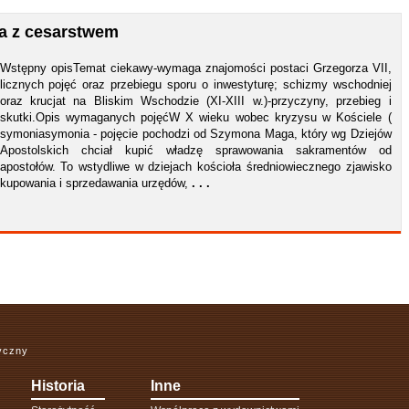
wa z cesarstwem
Wstępny opisTemat ciekawy-wymaga znajomości postaci Grzegorza VII,
licznych pojęć oraz przebiegu sporu o inwestyturę; schizmy wschodniej
oraz krucjat na Bliskim Wschodzie (XI-XIII w.)-przyczyny, przebieg i
skutki.Opis wymaganych pojęćW X wieku wobec kryzysu w Kościele (
symoniasymonia - pojęcie pochodzi od Szymona Maga, który wg Dziejów
Apostolskich chciał kupić władzę sprawowania sakramentów od
apostołów. To wstydliwe w dziejach kościoła średniowiecznego zjawisko
kupowania i sprzedawania urzędów,
. . .
ryczny
Historia
Inne