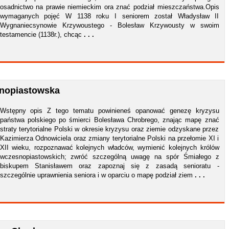
osadnictwo na prawie niemieckim ora znać podział mieszczaństwa.Opis
wymaganych pojęć W 1138 roku I seniorem został Władysław II
Wygnaniecsynowie Krzywoustego - Bolesław Krzywousty w swoim
testamencie (1138r.), chcąc
. . .
snopiastowska
Wstępny opis Z tego tematu powinieneś opanować genezę kryzysu
państwa polskiego po śmierci Bolesława Chrobrego, znając mapę znać
straty terytorialne Polski w okresie kryzysu oraz ziemie odzyskane przez
Kazimierza Odnowiciela oraz zmiany terytorialne Polski na przełomie XI i
XII wieku, rozpoznawać kolejnych władców, wymienić kolejnych królów
wczesnopiastowskich; zwróć szczególną uwagę na spór Śmiałego z
biskupem Stanisławem oraz zapoznaj się z zasadą senioratu -
szczególnie uprawnienia seniora i w oparciu o mapę podział ziem
. . .