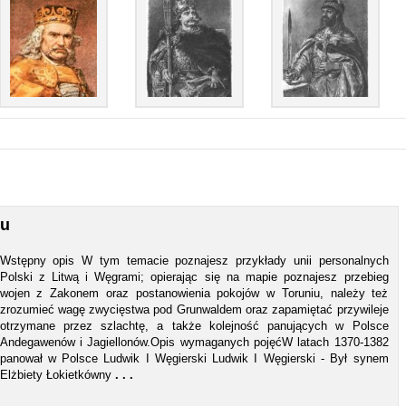
ku
Wstępny opis W tym temacie poznajesz przykłady unii personalnych
Polski z Litwą i Węgrami; opierając się na mapie poznajesz przebieg
wojen z Zakonem oraz postanowienia pokojów w Toruniu, należy też
zrozumieć wagę zwycięstwa pod Grunwaldem oraz zapamiętać przywileje
otrzymane przez szlachtę, a także kolejność panujących w Polsce
Andegawenów i Jagiellonów.Opis wymaganych pojęćW latach 1370-1382
panował w Polsce Ludwik I Węgierski Ludwik I Węgierski - Był synem
Elżbiety Łokietkówny
. . .