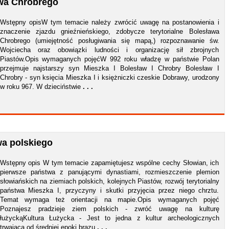
awa Chrobrego
Wstępny opisW tym temacie należy zwrócić uwagę na postanowienia i
znaczenie zjazdu gnieźnieńskiego, zdobycze terytorialne Bolesława
Chrobrego (umiejętność posługiwania się mapą,) rozpoznawanie św.
Wojciecha oraz obowiązki ludności i organizację sił zbrojnych
Piastów.Opis wymaganych pojęćW 992 roku władzę w państwie Polan
przejmuje najstarszy syn Mieszka I Bolesław I Chrobry Bolesław I
Chrobry - syn księcia Mieszka I i księżniczki czeskie Dobrawy, urodzony
w roku 967. W dzieciństwie
. . .
wa polskiego
Wstępny opis W tym temacie zapamiętujesz wspólne cechy Słowian, ich
pierwsze państwa z panującymi dynastiami, rozmieszczenie plemion
słowiańskich na ziemiach polskich, kolejnych Piastów, rozwój terytorialny
państwa Mieszka I, przyczyny i skutki przyjęcia przez niego chrztu.
Temat wymaga też orientacji na mapie.Opis wymaganych pojęć
Poznajesz pradzieje ziem polskich - zwróć uwagę na kulturę
łużyckąKultura Łużycka - Jest to jedna z kultur archeologicznych
trwająca od średniej epoki brązu
. . .