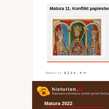
Matura 11. Konflikt papiest
Strona 1 z 4 :
1
2
3
4
...
4
>>
histurion.
pl
Najnowocześniejszy polski portal histo
Matura 2022