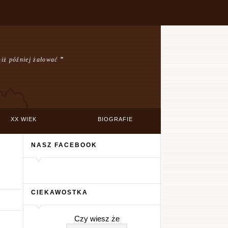
niż później żałować
”
XX WIEK
BIOGRAFIE
NASZ FACEBOOK
CIEKAWOSTKA
Czy wiesz że