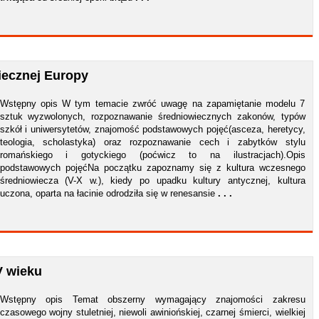
iecznej Europy
Wstępny opis W tym temacie zwróć uwagę na zapamiętanie modelu 7
sztuk wyzwolonych, rozpoznawanie średniowiecznych zakonów, typów
szkół i uniwersytetów, znajomość podstawowych pojęć(asceza, heretycy,
teologia, scholastyka) oraz rozpoznawanie cech i zabytków stylu
romańskiego i gotyckiego (poćwicz to na ilustracjach).Opis
podstawowych pojęćNa początku zapoznamy się z kultura wczesnego
średniowiecza (V-X w.), kiedy po upadku kultury antycznej, kultura
uczona, oparta na łacinie odrodziła się w renesansie
. . .
V wieku
Wstępny opis Temat obszerny wymagający znajomości zakresu
czasowego wojny stuletniej, niewoli awiniońskiej, czarnej śmierci, wielkiej