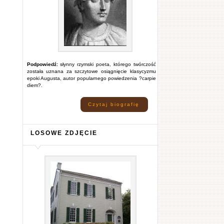
Podpowiedź:
słynny rzymski poeta, którego twórczość
została uznana za szczytowe osiągnięcie klasycyzmu
epoki Augusta, autor popularnego powiedzenia ?carpie
diem?.
Czytaj biografię
LOSOWE ZDJĘCIE