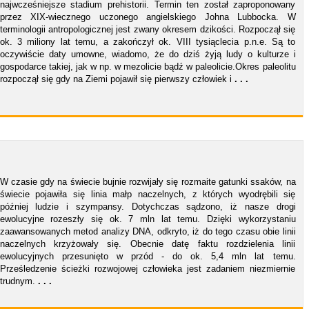
najwcześniejsze stadium prehistorii. Termin ten został zaproponowany
przez XIX-wiecznego uczonego angielskiego Johna Lubbocka. W
terminologii antropologicznej jest zwany okresem dzikości. Rozpoczął się
ok. 3 miliony lat temu, a zakończył ok. VIII tysiąclecia p.n.e. Są to
oczywiście daty umowne, wiadomo, że do dziś żyją ludy o kulturze i
gospodarce takiej, jak w np. w mezolicie bądź w paleolicie.Okres paleolitu
rozpoczął się gdy na Ziemi pojawił się pierwszy człowiek i
. . .
W czasie gdy na świecie bujnie rozwijały się rozmaite gatunki ssaków, na
świecie pojawiła się linia małp naczelnych, z których wyodrębili się
później ludzie i szympansy. Dotychczas sądzono, iż nasze drogi
ewolucyjne rozeszły się ok. 7 mln lat temu. Dzięki wykorzystaniu
zaawansowanych metod analizy DNA, odkryto, iż do tego czasu obie linii
naczelnych krzyżowały się. Obecnie datę faktu rozdzielenia linii
ewolucyjnych przesunięto w przód - do ok. 5,4 mln lat temu.
Prześledzenie ścieżki rozwojowej człowieka jest zadaniem niezmiernie
trudnym.
. . .