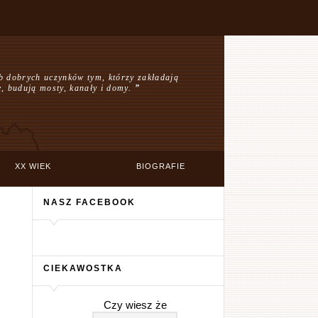
b dobrych uczynków tym, którzy zakładają
e, budują mosty, kanały i domy.
”
XX WIEK
BIOGRAFIE
NASZ FACEBOOK
CIEKAWOSTKA
Czy wiesz że