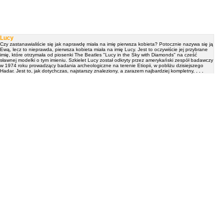
Lucy
Czy zastanawialiście się jak naprawdę miała na imię pierwsza kobieta? Potocznie nazywa się ją
Ewą, lecz to nieprawda, pierwsza kobieta miała na imię Lucy. Jest to oczywiście jej przybrane
imię, które otrzymała od piosenki The Beatles "Lucy in the Sky with Diamonds" na cześć
sławnej modelki o tym imieniu. Szkielet Lucy został odkryty przez amerykański zespół badawczy
w 1974 roku prowadzący badania archeologiczne na terenie Etiopii, w pobliżu dzisiejszego
Hadar. Jest to, jak dotychczas, najstarszy znaleziony, a zarazem najbardziej kompletny,
. . .