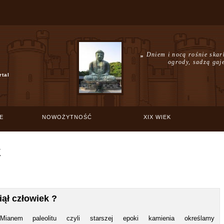
„
Dniem i nocą rośnie skar
ogrody, sadzą gaj
rtal
E
NOWOŻYTNOŚĆ
XIX WIEK
k
iął człowiek ?
Mianem paleolitu czyli starszej epoki kamienia określamy