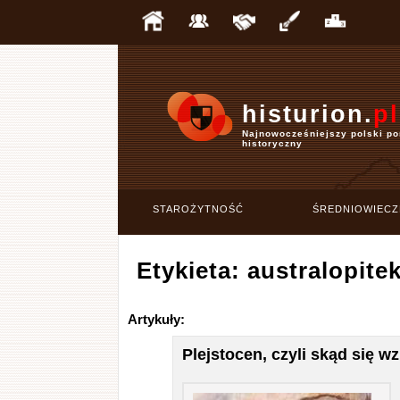
histurion.
pl
Najnowocześniejszy polski po
historyczny
STAROŻYTNOŚĆ
ŚREDNIOWIECZ
Etykieta: australopite
Artykuły:
Plejstocen, czyli skąd się wz