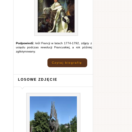
Podpowiedź:
król Francji w latach 1774-1792, zdjęty z
urzędu podczas rewolucji Francuskiej, a rok później
zgilotynowany.
Czytaj biografię
LOSOWE ZDJĘCIE