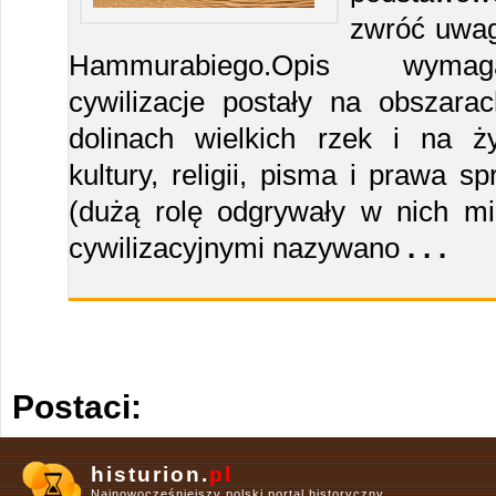
zwróć uwa
Hammurabiego.Opis wymag
cywilizacje postały na obszara
dolinach wielkich rzek i na ż
kultury, religii, pisma i prawa s
(dużą rolę odgrywały w nich mi
cywilizacyjnymi nazywano
. . .
Postaci:
histurion.
pl
Najnowocześniejszy polski portal historyczny