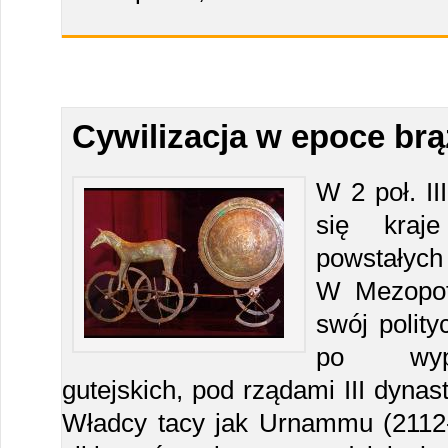
Cywilizacja w epoce br
W 2 poł. III
się kraje
powstałych 
W Mezopot
swój polity
po wypę
gutejskich, pod rządami III dynast
Władcy tacy jak Urnammu (2112-