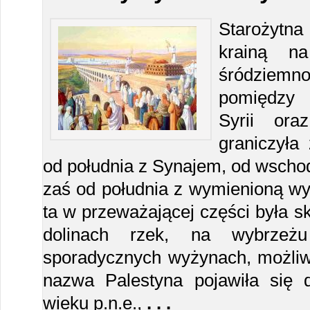
Starożytna
krainą n
śródziem
pomiędzy 
Syrii ora
graniczył
od południa z Synajem, od wschod
zaś od południa z wymienioną wyż
ta w przeważającej części była ska
dolinach rzek, na wybrzeż
sporadycznych wyżynach, możliw
nazwa Palestyna pojawiła się 
wieku p.n.e.,
. . .