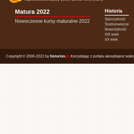
Matura 2022
Historia
Starożytność
Nowoczesne kursy maturalne 2022
Średniowiecze
Nowożytność
XIX wiek
XX wiek
Copyright © 2006-2022 by
histurion.
pl
. Korzystając z portalu akceptujesz wyk