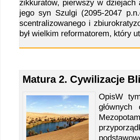
zikkuratów, pierwszy w dziejach
jego syn Szulgi (2095-2047 p.n.
scentralizowanego i zbiurokraty
był wielkim reformatorem, który 
Matura 2. Cywilizacje B
OpisW tym
głównych o
Mezopotam
przyporzą
podstawowe