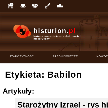
histurion.
pl
Najnowocześniejszy polski portal
historyczny
STAROŻYTNOŚĆ
ŚREDNIOWIECZE
NOWOŻ
Etykieta: Babilon
Artykuły:
Starożytny Izrael - rys 