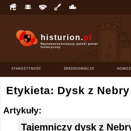
histurion.
pl
Najnowocześniejszy polski portal
historyczny
STAROŻYTNOŚĆ
ŚREDNIOWIECZE
NOWOŻ
Etykieta: Dysk z Nebry
Artykuły:
Tajemniczy dysk z Nebr