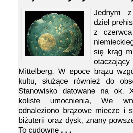
Jednym z 
dzieł prehi
z czerwca
niemieckie
się krąg m
otaczają
Mittelberg. W epoce brązu wzgó
kultu, służące również do obs
Stanowisko datowane na ok. XV
koliste umocnienia, We wn
odnaleziono brązowe miecze i si
biżuterii oraz dysk, znany powsz
To cudowne
. . .