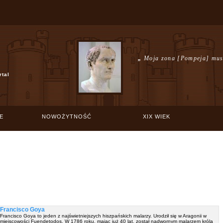
„
Moja zona [Pompeja] musi
rtal
E
NOWOŻYTNOŚĆ
XIX WIEK
Francisco Goya
Francisco Goya to jeden z najświetniejszych hiszpańskich malarzy. Urodził się w Aragonii w
miejscowości Fuendetodos. W 1786 roku, mając już 40 lat, został nadwornym malarzem króla