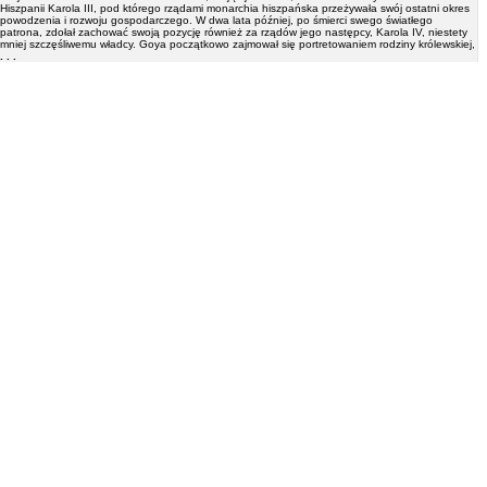
Hiszpanii Karola III, pod którego rządami monarchia hiszpańska przeżywała swój ostatni okres
powodzenia i rozwoju gospodarczego. W dwa lata później, po śmierci swego światłego
patrona, zdołał zachować swoją pozycję również za rządów jego następcy, Karola IV, niestety
mniej szczęśliwemu władcy. Goya początkowo zajmował się portretowaniem rodziny królewskiej,
. . .