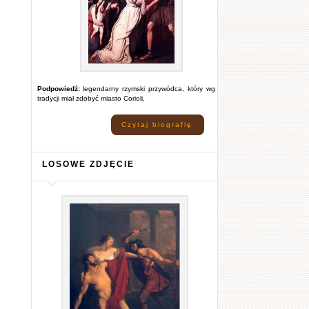
Podpowiedź:
legendarny rzymski przywódca, który wg
tradycji miał zdobyć miasto Corioli.
Czytaj biografię
LOSOWE ZDJĘCIE