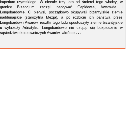
imperium rzymskiego. W niecałe trzy lata od śmierci tego władcy, w
granice Bizancjum zaczęli napływać Gepidowie, Awarowie i
Longobardowie. Ci pierwsi, początkowo okupywali bizantyjskie ziemie
naddunajskie (starożytna Mezja), a po rozbiciu ich państwa przez
Longobardów i Awarów, resztki tego ludu spustoszyły ziemie bizantyjskie
u wybrzeży Adriatyku. Longobardowie nie czując się bezpiecznie w
sąsiedztwie koczowniczych Awarów, wkrótce
. . .