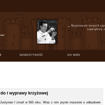
„
Wyjaśnianie nowych zjaw
największą s
rtal
E
NOWOŻYTNOŚĆ
XIX WIEK
 do I wyprawy krzyżowej
Justynian I zmarł w 565 roku. Wraz z nim prysło marzenie o odbudowie