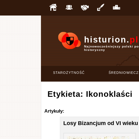
histurion.
pl
Najnowocześniejszy polski po
historyczny
STAROŻYTNOŚĆ
ŚREDNIOWIECZ
Etykieta: Ikonoklaści
Artykuły:
Losy Bizancjum od VI wieku