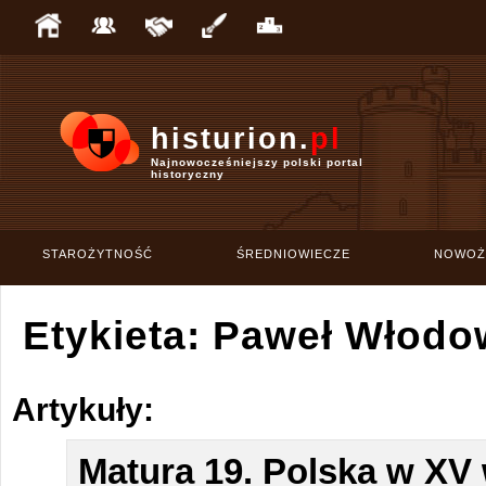
histurion.
pl
Najnowocześniejszy polski portal
historyczny
STAROŻYTNOŚĆ
ŚREDNIOWIECZE
NOWOŻ
Etykieta: Paweł Włodo
Artykuły:
Matura 19. Polska w XV