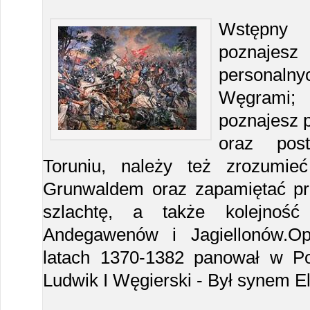
Wstępny 
poznaje
personal
Węgrami; 
poznajesz 
oraz pos
Toruniu, należy też zrozumi
Grunwaldem oraz zapamiętać pr
szlachtę, a także kolejnoś
Andegawenów i Jagiellonów.O
latach 1370-1382 panował w Po
Ludwik I Węgierski - Był synem E