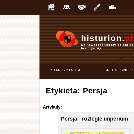
histurion.
pl
Najnowocześniejszy polski po
historyczny
STAROŻYTNOŚĆ
ŚREDNIOWIECZ
Etykieta: Persja
Artykuły:
Persja - rozległe imperium