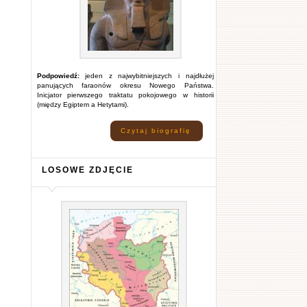
Podpowiedź:
jeden z najwybitniejszych i najdłużej
panujących faraonów okresu Nowego Państwa.
Inicjator pierwszego traktatu pokojowego w historii
(między Egiptem a Hetytami).
Czytaj biografię
LOSOWE ZDJĘCIE