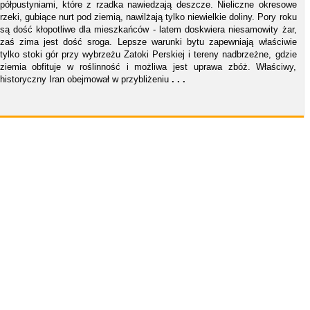
półpustyniami, które z rzadka nawiedzają deszcze. Nieliczne okresowe
rzeki, gubiące nurt pod ziemią, nawilżają tylko niewielkie doliny. Pory roku
są dość kłopotliwe dla mieszkańców - latem doskwiera niesamowity żar,
zaś zima jest dość sroga. Lepsze warunki bytu zapewniają właściwie
tylko stoki gór przy wybrzeżu Zatoki Perskiej i tereny nadbrzeżne, gdzie
ziemia obfituje w roślinność i możliwa jest uprawa zbóż. Właściwy,
historyczny Iran obejmował w przybliżeniu
. . .