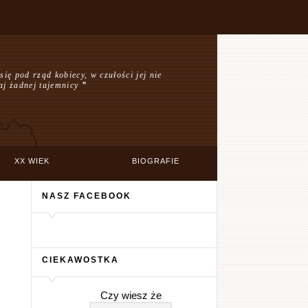
ię pod rząd kobiecy, w czułości jej nie
aj żadnej tajemnicy
”
XX WIEK
BIOGRAFIE
NASZ FACEBOOK
CIEKAWOSTKA
Czy wiesz że