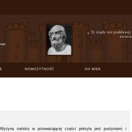
„
Ty nigdy nie poddawaj s
zwierz
rtal
E
NOWOŻYTNOŚĆ
XIX WIEK
Wyżyna irańska w przeważającej części pokryta jest pustyniami i