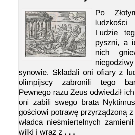
Po Złoty
ludzkości
Ludzie teg
pyszni, a 
nich gni
niegodziwy
synowie. Składali oni ofiary z l
olimpijscy zabronili tego ba
Pewnego razu Zeus odwiedził ich 
oni zabili swego brata Nyktimus
gościowi potrawę przyrządzoną z 
władca nieśmiertelnych zamieni
wilki i wraz z
. . .