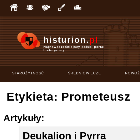
histurion.
pl
Najnowocześniejszy polski portal
historyczny
STAROŻYTNOŚĆ
ŚREDNIOWIECZE
NOWOŻ
Etykieta: Prometeusz
Artykuły:
Deukalion i Pyrra