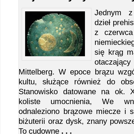
Jednym z 
dzieł prehi
z czerwca
niemieckie
się krąg m
otaczają
Mittelberg. W epoce brązu wzgó
kultu, służące również do obs
Stanowisko datowane na ok. XV
koliste umocnienia, We wn
odnaleziono brązowe miecze i si
biżuterii oraz dysk, znany powsz
To cudowne
. . .