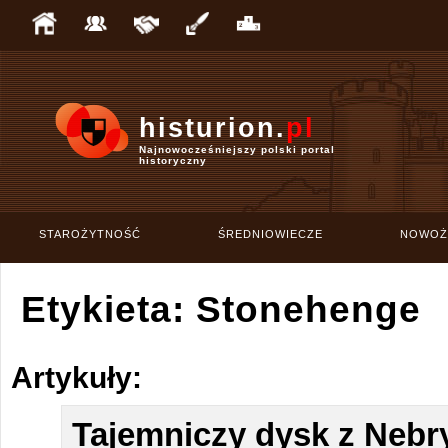
histurion.
pl
Najnowocześniejszy polski portal
historyczny
STAROŻYTNOŚĆ
ŚREDNIOWIECZE
NOWOŻ
Etykieta: Stonehenge
Artykuły:
Tajemniczy dysk z Nebr