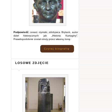
Podpowiedź:
cesarz rzymski, zdobywca Brytanii, autor
dzieł historycznych jak „Historia Kartaginy”.
Prawdopodobnie został otruty przez własną żonę.
Czytaj biografię
LOSOWE ZDJĘCIE