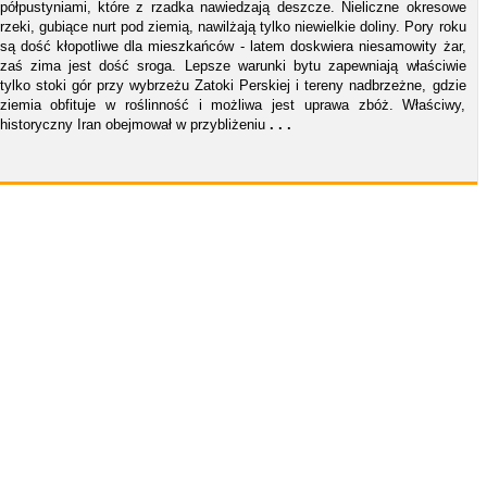
półpustyniami, które z rzadka nawiedzają deszcze. Nieliczne okresowe
rzeki, gubiące nurt pod ziemią, nawilżają tylko niewielkie doliny. Pory roku
są dość kłopotliwe dla mieszkańców - latem doskwiera niesamowity żar,
zaś zima jest dość sroga. Lepsze warunki bytu zapewniają właściwie
tylko stoki gór przy wybrzeżu Zatoki Perskiej i tereny nadbrzeżne, gdzie
ziemia obfituje w roślinność i możliwa jest uprawa zbóż. Właściwy,
historyczny Iran obejmował w przybliżeniu
. . .