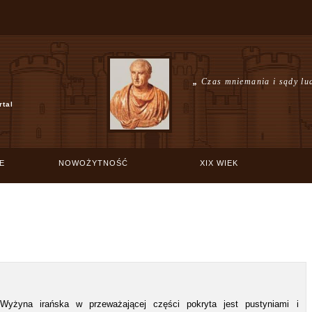
„
Czas mniemania i sądy lud
rtal
E
NOWOŻYTNOŚĆ
XIX WIEK
Wyżyna irańska w przeważającej części pokryta jest pustyniami i