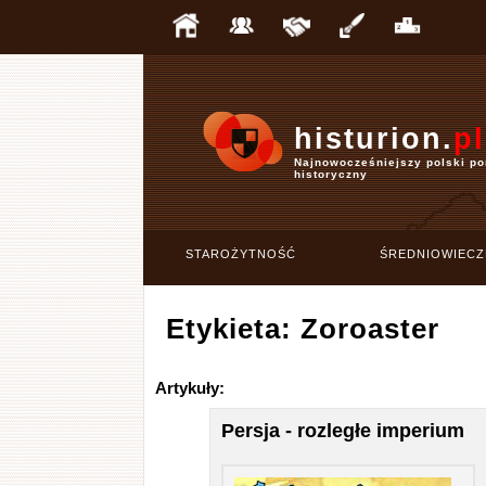
histurion.
pl
Najnowocześniejszy polski po
historyczny
STAROŻYTNOŚĆ
ŚREDNIOWIECZ
Etykieta: Zoroaster
Artykuły:
Persja - rozległe imperium