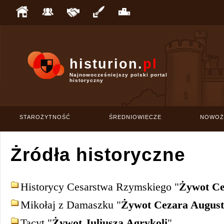
histurion.
pl
Najnowocześniejszy polski portal
historyczny
STAROŻYTNOŚĆ
ŚREDNIOWIECZE
NOWOŻ
Żródła historyczne
Historycy Cesarstwa Rzymskiego "
Żywot Ce
Mikołaj z Damaszku "
Żywot Cezara Augus
Tacyt "
Żywot Juliusza Agrykoli
"