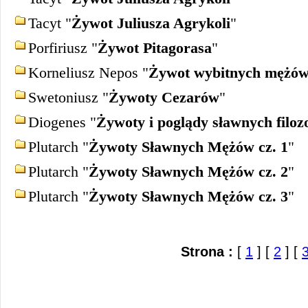
Tacyt "
Żywot Juliusza Agrykoli
"
Porfiriusz "
Żywot Pitagorasa
"
Korneliusz Nepos "
Żywot wybitnych mężó
Swetoniusz "
Żywoty Cezarów
"
Diogenes "
Żywoty i poglądy sławnych filoz
Plutarch "
Żywoty Sławnych Mężów cz. 1
"
Plutarch "
Żywoty Sławnych Mężów cz. 2
"
Plutarch "
Żywoty Sławnych Mężów cz. 3
"
Strona :
[
1
] [
2
] [