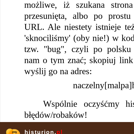
możliwe, iż szukana strona
przesunięta, albo po prostu
URL. Ale niestety istnieje te
'sknociliśmy' (oby nie!) w kod
tzw. "bug", czyli po polsku
nam o tym znać; skopiuj link 
wyślij go na adres:
naczelny[malpa]h
Wspólnie oczyśćmy histu
błędów/robaków!
histurion.
pl