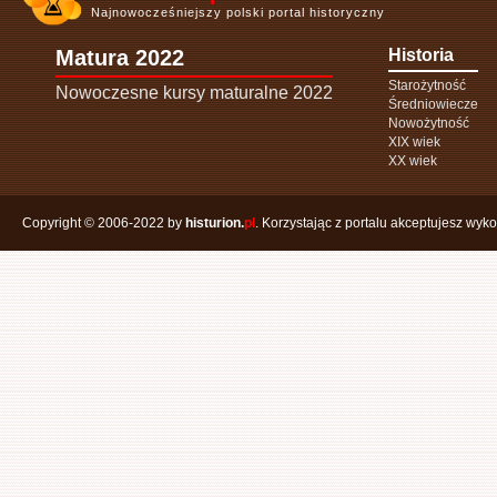
Najnowocześniejszy polski portal historyczny
Matura 2022
Historia
Starożytność
Nowoczesne kursy maturalne 2022
Średniowiecze
Nowożytność
XIX wiek
XX wiek
Copyright © 2006-2022 by
histurion.
pl
. Korzystając z portalu akceptujesz wyk