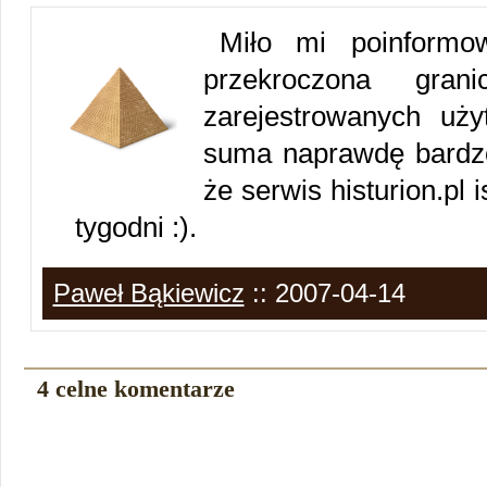
Miło mi poinformow
przekroczona gran
zarejestrowanych uż
suma naprawdę bardzo
że serwis histurion.pl i
tygodni :).
Paweł Bąkiewicz
:: 2007-04-14
4 celne komentarze