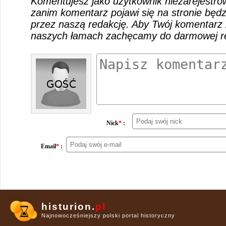
Komentujesz jako użytkownik niezarejestro
zanim komentarz pojawi się na stronie będ
przez naszą redakcję. Aby Twój komentarz 
naszych łamach zachęcamy do darmowej rej
Nick
*
:
Email
*
:
histurion.
pl
Najnowocześniejszy polski portal historyczny