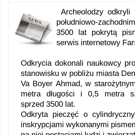
Archeolodzy odkryli
południowo-zachodni
3500 lat pokrytą pi
serwis internetowy Fa
Odkrycia dokonali naukowcy pr
stanowisku w pobliżu miasta Den
Va Boyer Ahmad, w starożytnym
metra długości i 0,5 metra s
sprzed 3500 lat.
Odkryta pieczęć o cylindryczny
inskrypcjami wykonanymi pismem
na niej postaciami ludzi i zwierząt