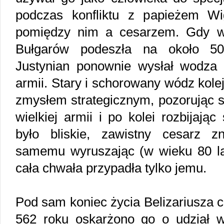
podczas konfliktu z papieżem Wi
pomiędzy nim a cesarzem. Gdy w
Bułgarów podeszła na około 50
Justynian ponownie wysłał wodza w
armii. Stary i schorowany wódz kole
zmysłem strategicznym, pozorując s
wielkiej armii i po kolei rozbijają
było bliskie, zawistny cesarz z
samemu wyruszając (w wieku 80 lat
cała chwała przypadła tylko jemu.
Pod sam koniec życia Belizariusza c
562 roku oskarżono go o udział w