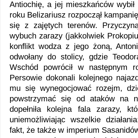
Antiochię, a jej mieszkańców wybił
roku Belizariusz rozpoczął kampanię
się z zajętych terenów. Przyczyną
wybuch zarazy (jakkolwiek Prokopiu
konflikt wodza z jego żoną, Anton
odwołany do stolicy, gdzie Teodo
Wschód powrócił w następnym ro
Persowie dokonali kolejnego najaz
mu się wynegocjować rozejm, dzi
powstrzymać się od ataków na na
dopełniła kolejna fala zarazy, kt
uniemożliwiając wszelkie działani
fakt, że także w imperium Sasanidów