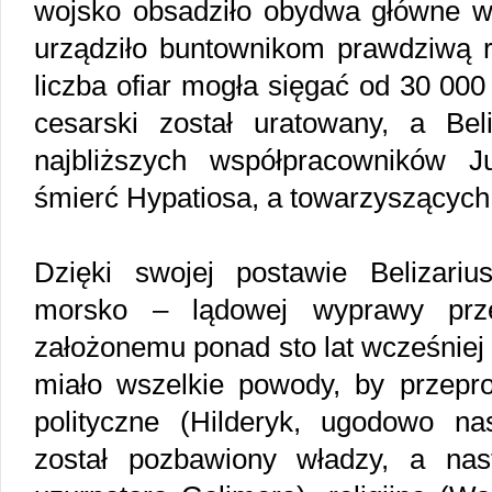
wojsko obsadziło obydwa główne wy
urządziło buntownikom prawdziwą r
liczba ofiar mogła sięgać od 30 00
cesarski został uratowany, a Bel
najbliższych współpracowników J
śmierć Hypatiosa, a towarzyszącyc
Dzięki swojej postawie Belizariu
morsko – lądowej wyprawy prze
założonemu ponad sto lat wcześniej
miało wszelkie powody, by przepr
polityczne (Hilderyk, ugodowo n
został pozbawiony władzy, a na