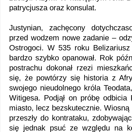
patrycjusza oraz konsulat.
Justynian, zachęcony dotychczas
przed wodzem nowe zadanie – odzysk
Ostrogoci. W 535 roku Belizariusz 
bardzo szybko opanował. Rok późni
postrachu dokonał rzezi mieszka
się, że powtórzy się historia z Afr
swojego nieudolnego króla Teodata,
Witigesa. Podjął on próbę odbicia
miasto, lecz bezskutecznie. Wiosną 
przeszły do kontrataku, zdobywając
się jednak psuć ze względu na kon