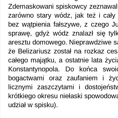
Zdemaskowani spiskowcy zeznawali, 
zarówno stary wódz, jak też i cały
bez wątpienia fałszywe, z czego Ju
sprawę, gdyż wódz znalazł się tyl
aresztu domowego. Nieprawdziwe są
że Belizariusz został na rozkaz ce
całego majątku, a ostatnie lata życ
Konstantynopola. Do końca swoi
bogactwami oraz zaufaniem i życ
licznymi zaszczytami i dostojeńs
krótkiego okresu niełaski spowodow
udział w spisku).