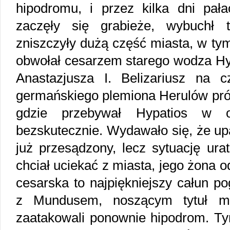
hipodromu, i przez kilka dni pał
zaczęły się grabieże, wybuchł t
zniszczyły dużą część miasta, w ty
obwołał cesarzem starego wodza Hyp
Anastazjusza I. Belizariusz na 
germańskiego plemiona Herulów pró
gdzie przebywał Hypatios w ot
bezskutecznie. Wydawało się, że up
już przesądzony, lecz sytuację ur
chciał uciekać z miasta, jego żona 
cesarska to najpiękniejszy całun p
z Mundusem, noszącym tytuł magi
zaatakowali ponownie hipodrom. Ty