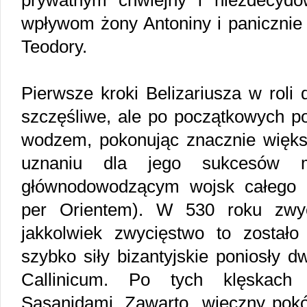
prywatnym chwiejny i niezdecydo
wpływom żony Antoniny i panicznie 
Teodory.
Pierwsze kroki Belizariusza w roli
szczęśliwe, ale po początkowych p
wodzem, pokonując znacznie większ
uznaniu dla jego sukcesów
głównodowodzącym wojsk całego 
per Orientem). W 530 roku zwyc
jakkolwiek zwycięstwo to został
szybko siły bizantyjskie poniosły d
Callinicum. Po tych klęskach 
Sasanidami. Zawarto „wieczny pokój