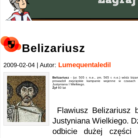
Belizariusz
Lumequentaledil
2009-02-04 | Autor:
Belizariusz
- (ur. 505 r. n.e., zm. 565 r. n.e.) wódz bizant
prowadził zwycięskie kampanie wojenne w czasach
Justyniana I Wielkiego.
Żył
60 lat
Flawiusz Belizariusz
Justyniana Wielkiego. D
odbicie dużej części 