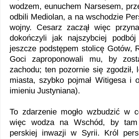
wodzem, eunuchem Narsesem, prze
odbili Mediolan, a na wschodzie Pe
wojny. Cesarz zaczął więc przyn
dokończyli jak najszybciej podbój 
jeszcze podstępem stolicę Gotów, 
Goci zaproponowali mu, by zost
zachodu; ten pozornie się zgodził, 
miasta, szybko pojmał Witigesa i o
imieniu Justyniana).
To zdarzenie mogło wzbudzić w ce
więc wodza na Wschód, by tam 
perskiej inwazji w Syrii. Król per