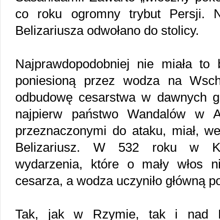
co roku ogromny trybut Persji. 
Belizariusza odwołano do stolicy.
Najprawdopodobniej nie miała to 
poniesioną przez wodza na Wscho
odbudowę cesarstwa w dawnych gr
najpierw państwo Wandalów w Af
przeznaczonymi do ataku, miał, we
Belizariusz. W 532 roku w Ko
wydarzenia, które o mały włos n
cesarza, a wodza uczyniło główną p
Tak, jak w Rzymie, tak i nad 