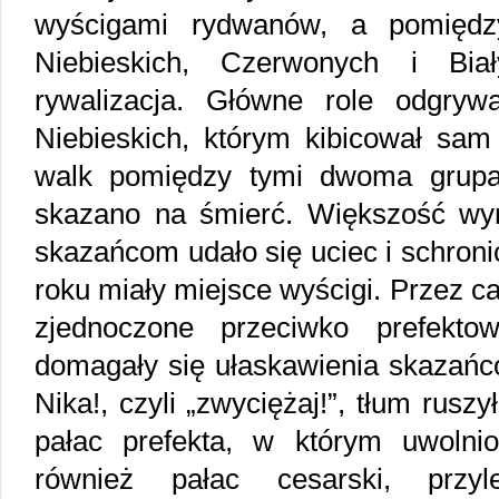
wyścigami rydwanów, a pomiędzy
Niebieskich, Czerwonych i Bia
rywalizacja. Główne role odgrywa
Niebieskich, którym kibicował sam
walk pomiędzy tymi dwoma grupa
skazano na śmierć. Większość w
skazańcom udało się uciec i schroni
roku miały miejsce wyścigi. Przez c
zjednoczone przeciwko prefekto
domagały się ułaskawienia skazańc
Nika!, czyli „zwyciężaj!”, tłum rusz
pałac prefekta, w którym uwolni
również pałac cesarski, przyl