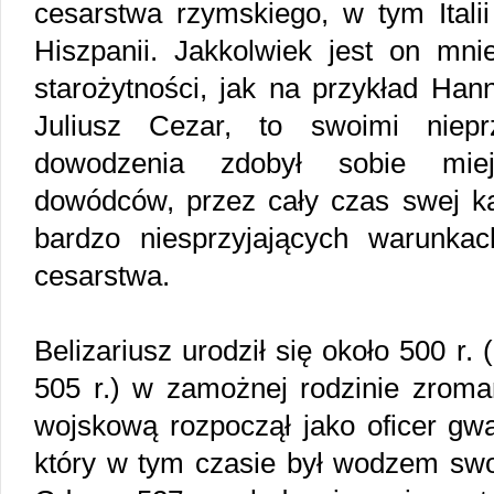
cesarstwa rzymskiego, w tym Italii
Hiszpanii. Jakkolwiek jest on mni
starożytności, jak na przykład Hann
Juliusz Cezar, to swoimi nieprz
dowodzenia zdobył sobie mie
dowódców, przez cały czas swej ka
bardzo niesprzyjających warunka
cesarstwa.
Belizariusz urodził się około 500 r.
505 r.) w zamożnej rodzinie zroma
wojskową rozpoczął jako oficer gwa
który w tym czasie był wodzem swo