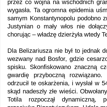
przez co wojna na wschodnich gran
wygasła. Ta ogromna epidemia uśmie
samym Konstantynopolu podobno z
Justynian o mały włos nie dołączył
chorując – władzę dzierżyła wtedy T
Dla Belizariusza nie był to jednak d
wezwany nad Bosfor, gdzie cesarzo
spisku. Skonfiskowano znaczną c
gwardię przyboczną rozwiązano. 
odrzucił te oskarżenia, i wysłał w 54
skąd nadeszły złe wieści. Obwołan
Totila rozpoczął dynamiczną, 