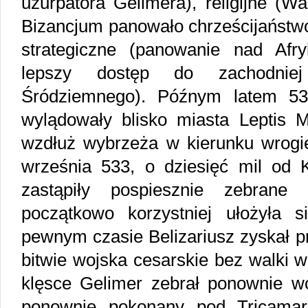
uzurpatora Gelimera), religijne (W
Bizancjum panowało chrześcijaństwo 
strategiczne (panowanie nad Afr
lepszy dostęp do zachodnie
Śródziemnego). Późnym latem 533
wylądowały blisko miasta Leptis
wzdłuż wybrzeża w kierunku wrogiej 
września 533, o dziesięć mil od
zastąpiły pospiesznie zebrane
początkowo korzystniej ułożyła 
pewnym czasie Belizariusz zyskał p
bitwie wojska cesarskie bez walki w
klęsce Gelimer zebrał ponownie wo
ponownie pokonany pod Tricamaru