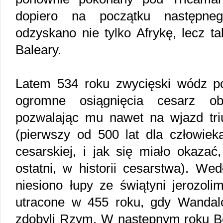
dopiero na początku następneg
odzyskano nie tylko Afrykę, lecz t
Baleary.
Latem 534 roku zwycięski wódz pow
ogromne osiągnięcia cesarz o
pozwalając mu nawet na wjazd tri
(pierwszy od 500 lat dla człowiek
cesarskiej, i jak się miało okazać,
ostatni, w historii cesarstwa). We
niesiono łupy ze świątyni jerozoli
utracone w 455 roku, gdy Wanda
zdobyli Rzym. W następnym roku Bel