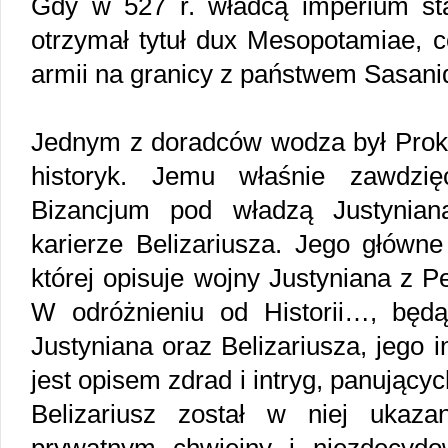
Gdy w 527 r. władcą imperium stał
otrzymał tytuł dux Mesopotamiae, c
armii na granicy z państwem Sasani
Jednym z doradców wodza był Proko
historyk. Jemu właśnie zawdzię
Bizancjum pod władzą Justynian
karierze Belizariusza. Jego główne
której opisuje wojny Justyniana z 
W odróżnieniu od Historii…, będ
Justyniana oraz Belizariusza, jego i
jest opisem zdrad i intryg, panując
Belizariusz został w niej ukaz