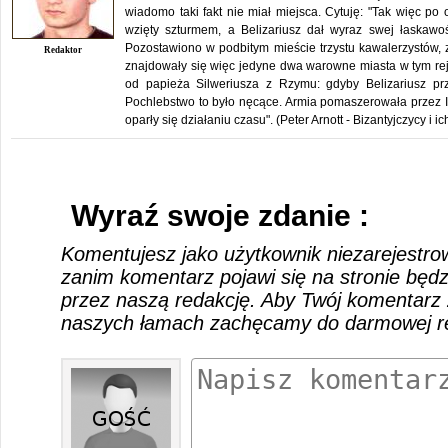
wiadomo taki fakt nie miał miejsca. Cytuję: "Tak więc p
wzięty szturmem, a Belizariusz dał wyraz swej łaskawoś
Pozostawiono w podbitym mieście trzystu kawalerzystów,
Redaktor
znajdowały się więc jedyne dwa warowne miasta w tym re
od papieża Silweriusza z Rzymu: gdyby Belizariusz pr
Pochlebstwo to było nęcące. Armia pomaszerowała przez Ital
oparły się działaniu czasu". (Peter Arnott - Bizantyjczycy i 
Wyraź swoje zdanie :
Komentujesz jako użytkownik niezarejestro
zanim komentarz pojawi się na stronie będ
przez naszą redakcję. Aby Twój komentarz 
naszych łamach zachęcamy do darmowej rej