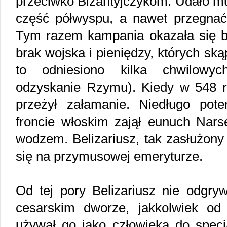
przeciwko Bizantyjczykom. Udało mu
część półwyspu, a nawet przegna
Tym razem kampania okazała się b
brak wojska i pieniędzy, których sk
to odniesiono kilka chwilowyc
odzyskanie Rzymu). Kiedy w 548 r
przeżył załamanie. Niedługo pot
froncie włoskim zajął eunuch Nars
wodzem. Belizariusz, tak zasłużony
się na przymusowej emeryturze.
Od tej pory Belizariusz nie odgryw
cesarskim dworze, jakkolwiek od
używał go jako człowieka do specj