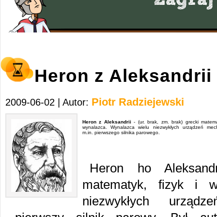
Heron z Aleksandrii
Piotr Radziejewski
2009-06-02 | Autor:
Heron z Aleksandrii
- (ur. brak, zm. brak) grecki matema
wynalazca. Wynalazca wielu niezwykłych urządzeń mech
m.in. pierwszego silnika parowego.
Heron ho Aleksandr
matematyk, fizyk i w
niezwykłych urządz