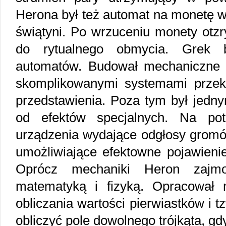
Herona był też automat na monetę w
świątyni. Po wrzuceniu monety otz
do rytualnego obmycia. Grek
automatów. Budował mechaniczne t
skomplikowanymi systemami przekł
przedstawienia. Poza tym był jedny
od efektów specjalnych. Na pot
urządzenia wydające odgłosy gromów
umożliwiające efektowne pojawienie
Oprócz mechaniki Heron zajmo
matematyką i fizyką. Opracował 
obliczania wartości pierwiastków i 
obliczyć pole dowolnego trójkąta, gd