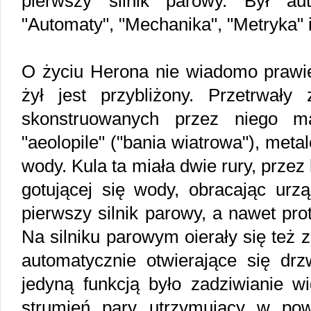
pierwszy silnik parowy. Był au
"Automaty", "Mechanika", "Metryka" i
O życiu Herona nie wiadomo prawie
żył jest przybliżony. Przetrwały
skonstruowanych przez niego ma
"aeolopile" ("bania wiatrowa"), met
wody. Kula ta miała dwie rury, przez
gotującej się wody, obracając urz
pierwszy silnik parowy, a nawet pro
Na silniku parowym oierały się też
automatycznie otwierające się drz
jedyną funkcją było zadziwianie w
strumień pary utrzymujący w pow