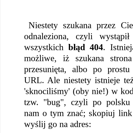
Niestety szukana przez Cie
odnaleziona, czyli wystąpi
wszystkich
błąd 404
. Istni
możliwe, iż szukana strona
przesunięta, albo po prostu
URL. Ale niestety istnieje te
'sknociliśmy' (oby nie!) w kod
tzw. "bug", czyli po polsku
nam o tym znać; skopiuj link 
wyślij go na adres: