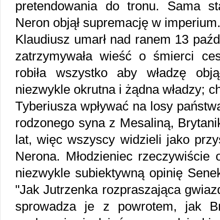
pretendowania do tronu. Sama st
Neron objął supremację w imperium. 
Klaudiusz umarł nad ranem 13 paźdz
zatrzymywała wieść o śmierci c
robiła wszystko aby władzę obją
niezwykle okrutna i żądna władzy; ch
Tyberiusza wpływać na losy państwa
rodzonego syna z Mesaliną, Brytanik
lat, więc wszyscy widzieli jako prz
Nerona. Młodzieniec rzeczywiście o
niezwykle subiektywną opinię Sene
"Jak Jutrzenka rozpraszająca gwiazd
sprowadza je z powrotem, jak B