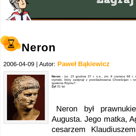
Neron
Paweł Bąkiewicz
2006-04-09 | Autor:
Neron
- (ur. 15 grudnia 37 r. n.e., zm. 9 czerwca 68 r. n
rzymski, który zasłynął z prześladowania Chrześcijan i 
spalenia Rzymu?.
Żył
31 lat
Neron był prawnuki
Augusta. Jego matka, A
cesarzem Klaudiuszem