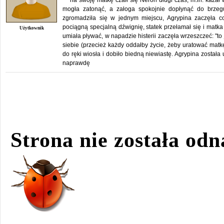
na swoję matkę czaił się Neron długi czas, m.in. kazał
mogła zatonąć, a załoga spokojnie dopłynąć do brze
zgromadziła się w jednym miejscu, Agrypina zaczęła
pociągną specjalną dźwignię, statek przełamał się i matk
Użytkownik
umiała pływać, w napadzie histerii zaczęła wrzeszczeć: "t
siebie (przecież każdy oddałby życie, żeby uratować matk
do ręki wiosła i dobiło biedną niewiastę. Agrypina została u
naprawdę
Strona nie została odn