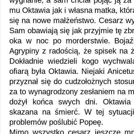
wygnanie, a sam chciał pojąć ją za
mu Oktawia jak i własna matka, któr
się na nowe małżeństwo. Cesarz wy
Sam obawiają się jak przyjmie tę zbr
oka w noc po morderstwie. Bojaźli
Agrypiny z radością, że spisek na ż
Dokładnie wiedzieli kogo wychwal
ofiarą była Oktawia. Niejaki Anice
przyznał się do cudzołożnych stosu
za to wynagrodzony zesłaniem na m
dożył końca swych dni. Oktawia 
skazana na śmierć. W tej sytuac
problemów poślubić Popeę.
Mimo wszystko cesarz jeszcze mnie