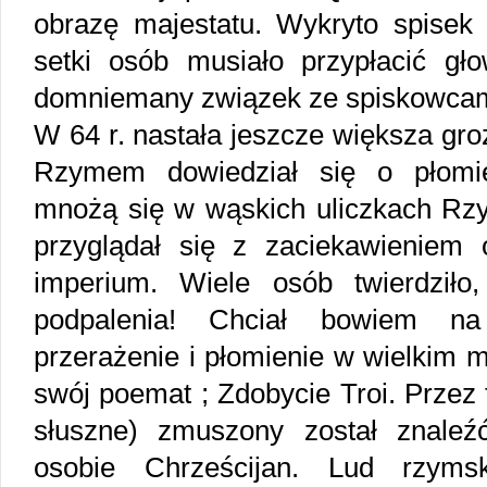
obrazę majestatu. Wykryto spisek 
setki osób musiało przypłacić gł
domniemany związek ze spiskowcam
W 64 r. nastała jeszcze większa gr
Rzymem dowiedział się o płomien
mnożą się w wąskich uliczkach R
przyglądał się z zaciekawieniem o
imperium. Wiele osób twierdziło
podpalenia! Chciał bowiem n
przerażenie i płomienie w wielkim 
swój poemat ; Zdobycie Troi. Przez 
słuszne) zmuszony został znaleź
osobie Chrześcijan. Lud rzyms