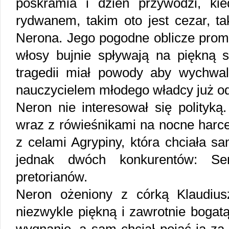
poskramia i dzień przywodzi, k
rydwanem, takim oto jest cezar, t
Nerona. Jego pogodne oblicze prom
włosy bujnie spływają na piękną s
tragedii miał powody aby wychwa
nauczycielem młodego władcy już od
Neron nie interesował się polityką
wraz z rówieśnikami na nocne harce
z celami Agrypiny, która chciała s
jednak dwóch konkurentów: Sen
pretorianów.
Neron ożeniony z córką Klaudius
niezwykle piękną i zawrotnie bogat