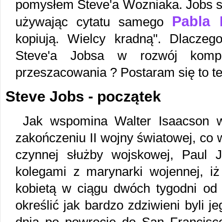
pomysłem Steve'a Wozniaka. Jobs s
Pabla 
używając cytatu samego
kopiują. Wielcy kradną". Dlacze
Steve'a Jobsa w rozwój komput
przeszacowania ? Postaram się to ter
Steve Jobs - początek
Jak wspomina Walter Isaacson w
zakończeniu II wojny światowej, co 
czynnej służby wojskowej, Paul 
kolegami z marynarki wojennej, i
kobietą w ciągu dwóch tygodni od
określić jak bardzo zdziwieni byli j