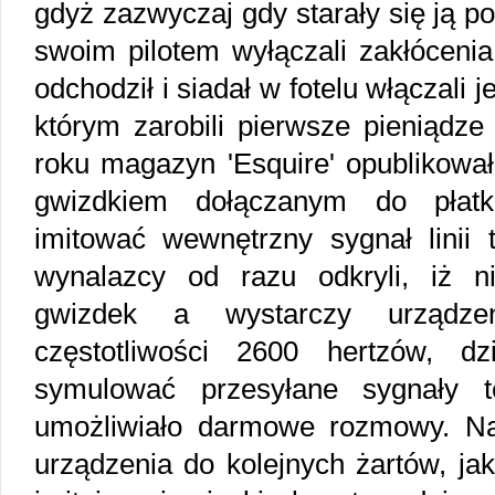
gdyż zazwyczaj gdy starały się ją p
swoim pilotem wyłączali zakłócenia
odchodził i siadał w fotelu włączali
którym zarobili pierwsze pieniądze
roku magazyn 'Esquire' opublikował 
gwizdkiem dołączanym do płat
imitować wewnętrzny sygnał linii 
wynalazcy od razu odkryli, iż ni
gwizdek a wystarczy urządz
częstotliwości 2600 hertzów, d
symulować przesyłane sygnały t
umożliwiało darmowe rozmowy. Na
urządzenia do kolejnych żartów, jak