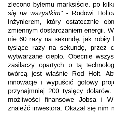
zlecono byłemu marksiście, po kilk
się na wszystkim
" - Rodowi Holto
inżynierem, który ostatecznie ob
zmiennym dostarczaniem energii. Wył
nie 60 razy na sekundę, jak robiły
tysiące razy na sekundę, przez 
wytwarzane ciepło. Obecnie wszyst
zasilaczy opartych o tą technol
twórcą jest właśnie Rod Holt. A
innowacje i wypuścić gotowy pro
przynajmniej 200 tysięcy dolarów.
możliwości finansowe Jobsa i Wo
znaleźć inwestora. Okazał się nim mł