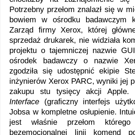
Potrzebny przełom znalazł się w m
bowiem w ośrodku badawczym kon
Zarząd firmy Xerox, której główn
sprzedaż drukarek, nie widziała ko
projektu o tajemniczej nazwie GUI
ośrodek badawczy o nazwie Xe
zgodziła się udostępnić ekipie S
inżynierów Xerox PARC, wyniki jej 
zakupu stu tysięcy akcji Apple.
Interface
(graficzny interfejs użyt
Jobsa w kompletne osłupienie. Intui
jest właśnie przełom którego 
bezemocjonalnej linii komend po