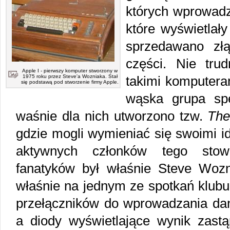
których wprowadz
które wyświetlał
sprzedawano złą
części. Nie tru
Apple I - pierwszy komputer stworzony w
1975 roku przez Steve'a Wozniaka. Stał
takimi komputera
się podstawą pod stworzenie firmy Apple.
wąska grupa spe
waśnie dla nich utworzono tzw.
The
gdzie mogli wymieniać się swoimi i
aktywnych członków tego stowar
fanatyków był właśnie Steve Woz
właśnie na jednym ze spotkań klubu
przełączników do wprowadzania dan
a diody wyświetlające wynik zastą