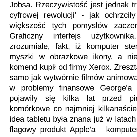
Jobsa. Rzeczywistość jest jednak t
cyfrowej rewolucji' - jak ochrzci
większość tych pomysłów zaczer
Graficzny interfejs użytkownik
zrozumiale, fakt, iż komputer st
myszki w obrazkowe ikony, a nie 
komend kupił od firmy Xerox. Zreszt
samo jak wytwórnie filmów animowa
w problemy finansowe George'a
pojawiły się kilka lat przed p
komórkowe co najmniej kilkanaści
idea tabletu była znana już w latach
flagowy produkt Apple'a - kompute