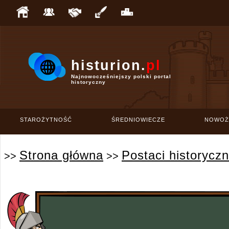
histurion.
pl
Najnowocześniejszy polski portal
historyczny
STAROŻYTNOŚĆ
ŚREDNIOWIECZE
NOWOŻ
Strona główna
Postaci historycz
>>
>>