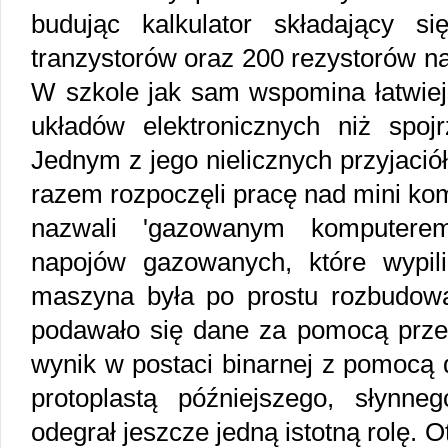
budując kalkulator składający s
tranzystorów oraz 200 rezystorów 
W szkole jak sam wspomina łatwiejs
układów elektronicznych niż spoj
Jednym z jego nielicznych przyjaciół
razem rozpoczęli pracę nad mini ko
nazwali 'gazowanym komputerem'
napojów gazowanych, które wypil
maszyna była po prostu rozbudow
podawało się dane za pomocą przeł
wynik w postaci binarnej z pomocą d
protoplastą późniejszego, słynne
odegrał jeszcze jedną istotną rolę. 