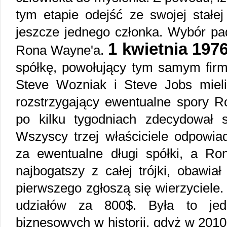
tym etapie odejść ze swojej stałe
jeszcze jednego członka. Wybór pad
1 kwietnia 197
Rona Wayne'a.
spółkę, powołujący tym samym firm
Steve Wozniak i Steve Jobs miel
rozstrzygający ewentualne spory R
po kilku tygodniach zdecydował s
Wszyscy trzej właściciele odpowia
za ewentualne długi spółki, a R
najbogatszy z całej trójki, obawiał
pierwszego zgłoszą się wierzyciele
udziałów za 800$. Była to jed
biznesowych w historii, gdyż w 2010