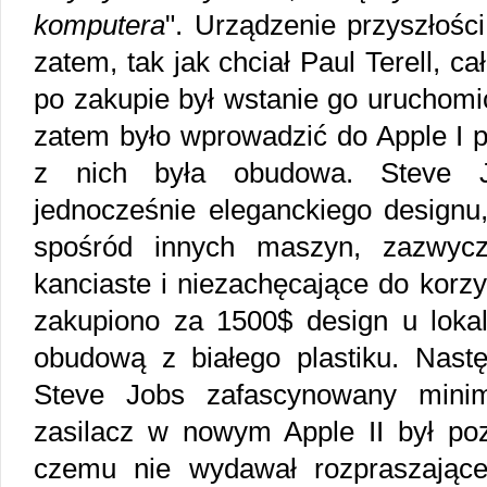
komputera
". Urządzenie przyszłośc
zatem, tak jak chciał Paul Terell, c
po zakupie był wstanie go uruchomić
zatem było wprowadzić do Apple I 
z nich była obudowa. Steve J
jednocześnie eleganckiego designu,
spośród innych maszyn, zazwyc
kanciaste i niezachęcające do korz
zakupiono za 1500$ design u lokal
obudową z białego plastiku. Nastę
Steve Jobs zafascynowany minim
zasilacz w nowym Apple II był poz
czemu nie wydawał rozpraszając