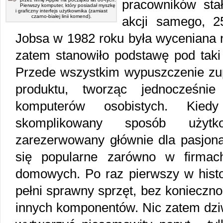
pracowników stał
Pierwszy komputer, który posiadał myszkę
i graficzny interfejs użytkownika (zamiast
czarno-białej linii komend).
akcji samego, 2
Jobsa w 1982 roku była wyceniana 
zatem stanowiło podstawę pod tak
Przede wszystkim wypuszczenie zup
produktu, tworząc jednocześn
komputerów osobistych. Kied
skomplikowany sposób użytk
zarezerwowany głównie dla pasjonat
się popularne zarówno w firmac
domowych. Po raz pierwszy w histo
pełni sprawny sprzęt, bez konieczn
innych komponentów. Nic zatem dziw