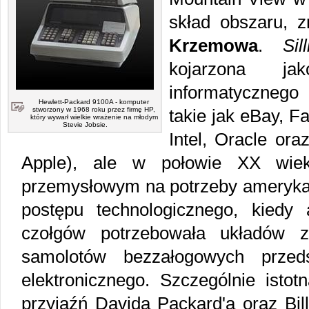
skład obszaru, 
Krzemowa
.
Sil
kojarzona ja
informatycznego 
Hewlett-Packard 9100A - komputer
stworzony w 1968 roku przez firmę HP,
takie jak eBay, F
który wywarł wielkie wrażenie na młodym
Stevie Jobsie.
Intel, Oracle or
Apple), ale w połowie XX wiek
przemysłowym na potrzeby amerykań
postępu technologicznego, kiedy
czołgów potrzebowała układów z
samolotów bezzałogowych przedsi
elektronicznego. Szczególnie istot
przyjaźń Davida Packard'a oraz Bill