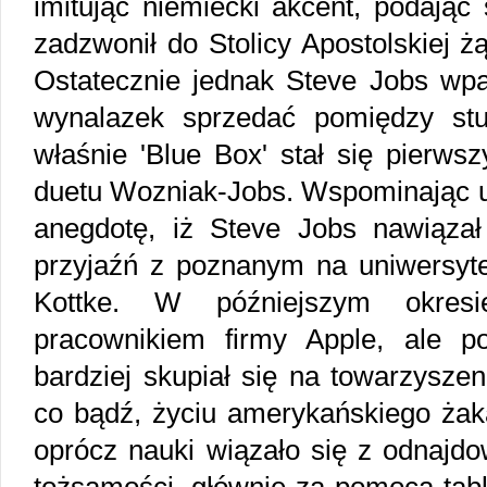
imitując niemiecki akcent, podając
zadzwonił do Stolicy Apostolskiej 
Ostatecznie jednak Steve Jobs wpa
wynalazek sprzedać pomiędzy st
właśnie 'Blue Box' stał się pierw
duetu Wozniak-Jobs. Wspominając u
anegdotę, iż Steve Jobs nawiązał 
przyjaźń z poznanym na uniwersyte
Kottke. W późniejszym okres
pracownikiem firmy Apple, ale p
bardziej skupiał się na towarzysze
co bądź, życiu amerykańskiego żaka
oprócz nauki wiązało się z odnajdo