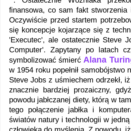
. Ostatecznie Wozniaka przeko
finansowa, co sam fakt stworzenia 
Oczywiście przed startem potrzebow
się koncepcje kojarzące się z techno
'Executec', ale ostatecznie Steve 
Computer'. Zapytany po latach cz
Alana Turi
symbolizować śmierć
w 1954 roku popełnił samobójstwo na
Steve Jobs z uśmiechem odrzekł, iż
znacznie bardziej prozaiczny, gd
powodu jabłczanej diety, którą w ta
tego połączenie jabłka i kompute
światów natury i technologii w jedn
człowieka do myślenia. Z powodu, iż