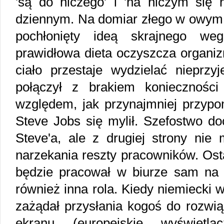
'są do niczego' i 'na niczym się 
dziennym. Na domiar złego w owym 
pochłonięty ideą skrajnego wege
prawidłowa dieta oczyszcza organizm
ciało przestaje wydzielać nieprz
połączył z brakiem konieczności
względem, jak przynajmniej przypom
Steve Jobs się mylił. Szefostwo do
Steve'a, ale z drugiej strony nie
narzekania reszty pracowników. Ost
będzie pracował w biurze sam na 
również inna rola. Kiedy niemiecki
zażądał przysłania kogoś do rozwi
ekranu (europejskie wyświetl