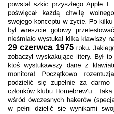
powstał szkic przyszłego Apple 
poświęcał każdą chwilę wolneg
swojego konceptu w życie. Po kilku
był wreszcie gotowy przetestowa
nieśmiało wystukał kilka klawiszy na
29 czerwca 1975
roku. Jakieg
zobaczył wyskakujące litery. Był to
ktoś wystukawszy dane z klawiat
monitora! Początkowo rozentuz
podzielić się zupełnie za darm
członków klubu Homebrew'u . Taka
wśród ówczesnych hakerów (specja
w pełni dzielić się wynikami swo