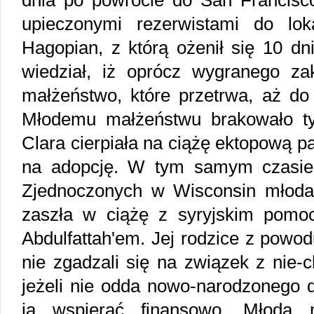
dnia po powrocie do San Francisc
upieczonymi rezerwistami do lo
Hagopian, z którą ożenił się 10 dn
wiedział, iż oprócz wygranego zak
małżeństwo, które przetrwa, aż do 
Młodemu małżeństwu brakowało ty
Clara cierpiała na ciążę ektopową 
na adopcję. W tym samym czasie,
Zjednoczonych w Wisconsin młoda
zaszła w ciążę z syryjskim pomo
Abdulfattah'em. Jej rodzice z powodu
nie zgadzali się na związek z nie-ch
jeżeli nie odda nowo-narodzonego d
ją wspierać finansowo. Młoda