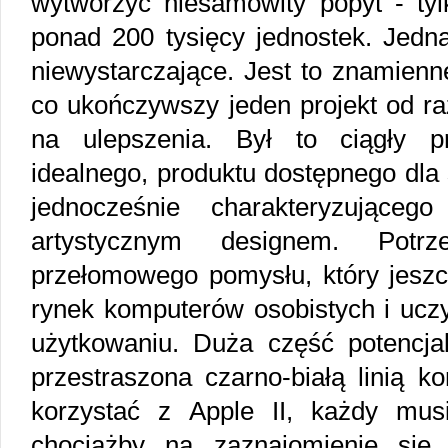
wytworzyć niesamowity popyt - ty
ponad 200 tysięcy jednostek. Jedna
niewystarczające. Jest to znamienne
co ukończywszy jeden projekt od r
na ulepszenia. Był to ciągły p
idealnego, produktu dostępnego dla 
jednocześnie charakteryzujące
artystycznym designem. Potr
przełomowego pomysłu, który jeszcz
rynek komputerów osobistych i uczy
użytkowaniu. Duża część potencja
przestraszona czarno-białą linią 
korzystać z Apple II, każdy mus
chociażby na zaznajomienie się