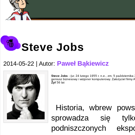
Steve Jobs
Paweł Bąkiewicz
2014-05-22 | Autor:
Steve Jobs
- (ur. 24 lutego 1955 r. n.e., zm. 5 października 
geniusz biznesowy i wizjoner komputerowy. Założyciel firmy 
Żył
56 lat
Historia, wbrew pows
sprowadza się tyl
podniszczonych eks