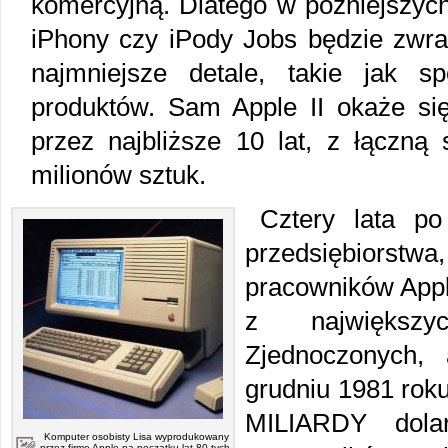
komercyjną. Dlatego w późniejszych
iPhony czy iPody Jobs będzie zwr
najmniejsze detale, takie jak 
produktów. Sam Apple II okaże s
przez najbliższe 10 lat, z łączną
milionów sztuk.
Cztery lata p
przedsiębiors
pracowników Apple
z największ
Zjednoczonych,
grudniu 1981 rok
MILIARDY dolar
Komputer osobisty Lisa wyprodukowany
przez firmę Apple na początku lat 80-tych.