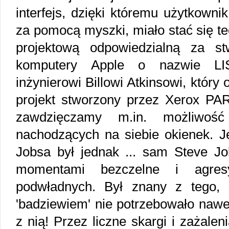
interfejs, dzięki któremu użytkown
za pomocą myszki, miało stać się te
projektową odpowiedzialną za s
komputery Apple o nazwie LIS
inżynierowi Billowi Atkinsowi, który
projekt stworzony przez Xerox PAR
zawdzięczamy m.in. możliwość 
nachodzących na siebie okienek. J
Jobsa był jednak ... sam Steve Jo
momentami bezczelne i agre
podwładnych. Był znany z tego, i
'badziewiem' nie potrzebowało nawe
z nią! Przez liczne skargi i zażalen