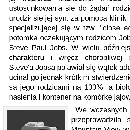
ustosunkowania się do żądań rodz
urodził się jej syn, za pomocą klini
specjalizującej się w tzw. "close 
potomka oczekującym rodzicom Jobs
Steve Paul Jobs. W wielu późniejs
charakteru i wręcz chorobliwej p
Steve'a Jobsa pojawiał się wątek a
ucinał go jednak krótkim stwierdzeni
są jego rodzicami na 100%, a biolo
nasienia i kontener na komórkę jajow
We wczesnych l
przeprowadziła 
Mountain View w K