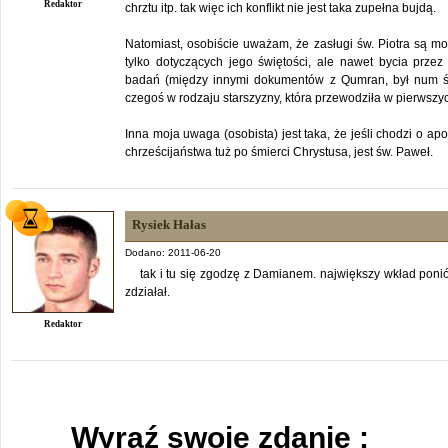
Redaktor
chrztu itp. tak więc ich konflikt nie jest taka zupełna bujdą.
Natomiast, osobiście uważam, że zasługi św. Piotra są m
tylko dotyczących jego świętości, ale nawet bycia prz
badań (między innymi dokumentów z Qumran, był num św
czegoś w rodzaju starszyzny, która przewodziła w pierwsz
Inna moja uwaga (osobista) jest taka, że jeśli chodzi o ap
chrześcijaństwa tuż po śmierci Chrystusa, jest św. Paweł.
Rysiek Hałas
Dodano: 2011-06-20
tak i tu się zgodzę z Damianem. największy wkład ponió
zdziałał.
Redaktor
Wyraź swoje zdanie :