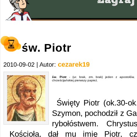
św. Piotr
cezarek19
2010-09-02 | Autor:
św. Piotr
- (ur. brak, zm. brak) jeden z apostołów, w
chrześcijańskiej pierwszy papież.
Święty Piotr (ok.30-ok
Szymon, pochodził z Gali
rybołóstwem. Chrystu
Kościoła, dał mu imię Piotr, c