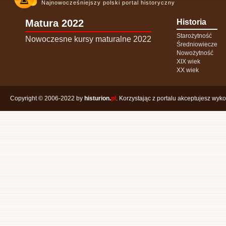
Najnowocześniejszy polski portal historyczny
Matura 2022
Historia
Starożytność
Nowoczesne kursy maturalne 2022
Średniowiecze
Nowożytność
XIX wiek
XX wiek
Copyright © 2006-2022 by
histurion.
pl
. Korzystając z portalu akceptujesz wyk