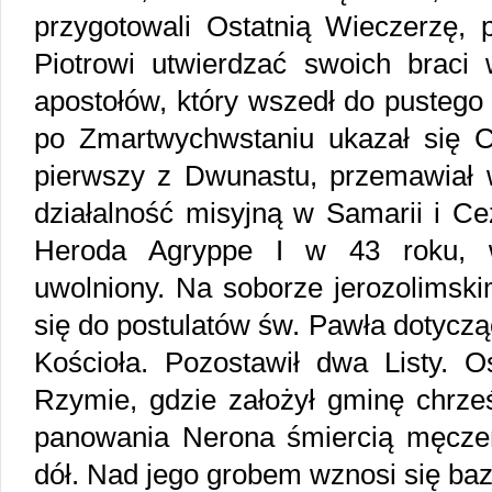
przygotowali Ostatnią Wieczerzę, p
Piotrowi utwierdzać swoich braci
apostołów, który wszedł do pustego
po Zmartwychwstaniu ukazał się Ch
pierwszy z Dwunastu, przemawiał w
działalność misyjną w Samarii i Ce
Heroda Agryppe I w 43 roku, 
uwolniony. Na soborze jerozolimskim
się do postulatów św. Pawła dotycz
Kościoła. Pozostawił dwa Listy. Os
Rzymie, gdzie założył gminę chrześ
panowania Nerona śmiercią męcze
dół. Nad jego grobem wznosi się bazy