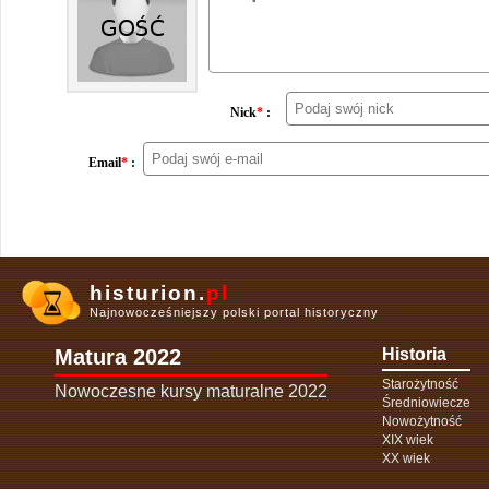
Nick
*
:
Email
*
:
histurion.
pl
Najnowocześniejszy polski portal historyczny
Matura 2022
Historia
Starożytność
Nowoczesne kursy maturalne 2022
Średniowiecze
Nowożytność
XIX wiek
XX wiek