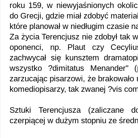
roku 159, w niewyjaśnionych okoli
do Grecji, gdzie miał zdobyć materi
które planował w niedługim czasie n
Za życia Terencjusz nie zdobył tak w
oponenci, np. Plaut czy Cecyliu
zachwycał się kunsztem dramatop
wszystko ?dimitatus Menander" 
zarzucając pisarzowi, że brakowało
komediopisarzy, tak zwanej ?vis comi
Sztuki Terencjusza (zaliczane d
czerpiącej w dużym stopniu ze średni