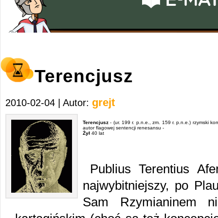
Terencjusz
grejt
2010-02-04 | Autor:
Terencjusz
- (ur. 199 r. p.n.e., zm. 159 r. p.n.e.) rzymski k
autor flagowej sentencji renesansu -
Żył
40 lat
Publius Terentius Afe
najwybitniejszy, po Pla
Sam Rzymianinem nie