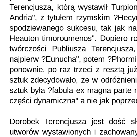
Terencjusza, którą wystawił Turpio
Andria", z tytułem rzymskim ?Hecyr
spodziewanego sukcesu, tak jak na
Heauton timoroumenos". Dopiero ro
twórczości Publiusza Terencjusza
najpierw ?Eunucha", potem ?Phormio
ponownie, po raz trzeci z resztą ju
sztuk zdecydowało, że w odróżnieni
sztuk była ?fabula ex magna parte 
części dynamiczna" a nie jak poprzed
Dorobek Terencjusza jest dość 
utworów wystawionych i zachowan