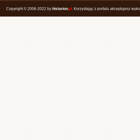
Copyright © 2006-2022 by
histurion.
pl
. Korzystając z portalu akceptujesz wyk