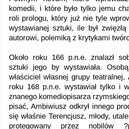
komedii, i które było tylko jemu ch
roli prologu, który już nie tyle wpr
wystawianej sztuki, ile był zwięzłą
autorowi, polemiką z krytykami twór
Około roku 166 p.n.e. znalazł sob
sztuki jego by wystawiała. Osob
właściciel własnej grupy teatralnej
roku 168 p.n.e. wystawiał tylko i 
znanego komediopisarza rzymskiego.
pisać, Ambiwiusz odkrył innego pro
się właśnie Terencjusz, młody, utal
protegowany przez nobilów ?p