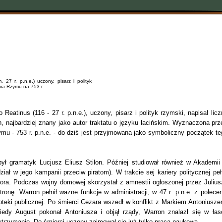
. 27 r. p.n.e.) uczony, pisarz i polityk
nia Rzymu na 753 r.
 Reatinus (116 - 27 r. p.n.e.), uczony, pisarz i polityk rzymski, napisał licz
n, najbardziej znany jako autor traktatu o języku łacińskim. Wyznaczona prz
mu - 753 r. p.n.e. - do dziś jest przyjmowana jako symboliczny początek te
ył gramatyk Lucjusz Eliusz Stilon. Później studiował również w Akademii
ał w jego kampanii przeciw piratom). W trakcie sej kariery politycznej pełn
etora. Podczas wojny domowej skorzystał z amnestii ogłoszonej przez Julius
onę. Warron pełnił ważne funkcje w administracji, w 47 r. p.n.e. z polecen
oteki publicznej. Po śmierci Cezara wszedł w konflikt z Markiem Antoniusze
iedy August pokonał Antoniusza i objął rządy, Warron znalazł się w łas
utrzymanie. Do śmierci uczony zajmował się już tylko pracą naukową.