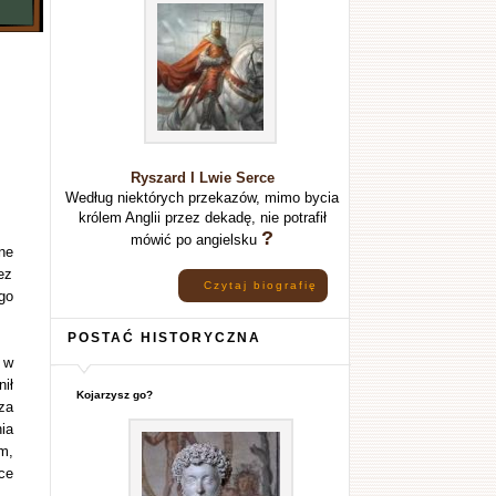
Ryszard I Lwie Serce
Według niektórych przekazów, mimo bycia
królem Anglii przez dekadę, nie potrafił
?
mówić po angielsku
ne
ez
Czytaj biografię
go
POSTAĆ HISTORYCZNA
 w
ił
Kojarzysz go?
za
ia
m,
ce