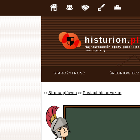
histurion.
pl
Najnowocześniejszy polski po
historyczny
STAROŻYTNOŚĆ
ŚREDNIOWIECZ
Strona główna
Postaci historyczne
>>
>>