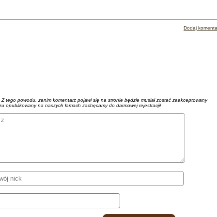
Dodaj komenta
. Z tego powodu, zanim komentarz pojawi się na stronie będzie musiał zostać zaakceptowany
azu opublikowany na naszych łamach zachęcamy do darmowej rejestracji!