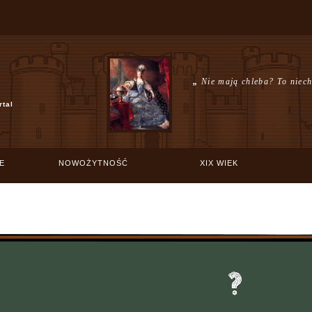
„
Nie mają chleba? To niech
rtal
E
NOWOŻYTNOŚĆ
XIX WIEK