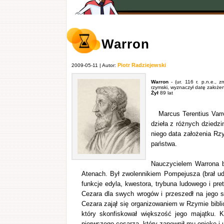
Warron
Piotr Radziejewski
2009-05-11 | Autor:
Warron
- (ur. 116 r. p.n.e., zm
rzymski, wyznaczył datę założe
Żył
89 lat
Marcus Terentius Varro
dzieła z różnych dziedzi
niego data założenia Rzy
państwa.
Nauczycielem Warrona b
Atenach. Był zwolennikiem Pompejusza (brał udzi
funkcje edyla, kwestora, trybuna ludowego i pr
Cezara dla swych wrogów i przeszedł na jego str
Cezara zajął się organizowaniem w Rzymie bibli
który skonfiskował większość jego majątku. K
pierwszego cesarza, który zapewnił mu opiekę i 