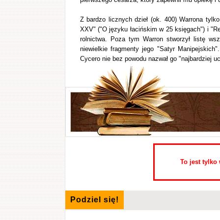
Z bardzo licznych dzieł (ok. 400) Warrona tylko 
XXV" ("O języku łacińskim w 25 księgach") i "Re
rolnictwa. Poza tym Warron stworzył listę ws
niewielkie fragmenty jego "Satyr Manipejskich"
Cycero nie bez powodu nazwał go "najbardziej 
To jest tylk
Podziel się!