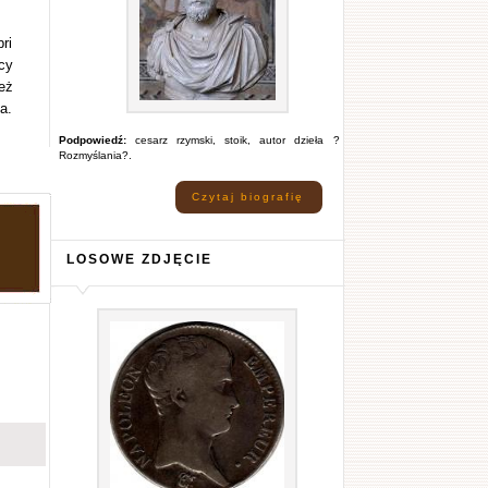
ri
cy
eż
a.
Podpowiedź:
cesarz rzymski, stoik, autor dzieła ?
Rozmyślania?.
Czytaj biografię
LOSOWE ZDJĘCIE