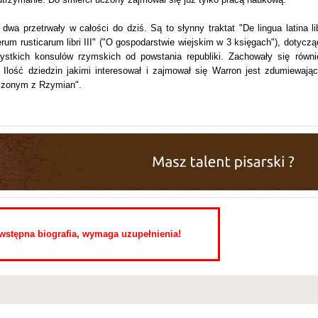
dwa przetrwały w całości do dziś. Są to słynny traktat "De lingua latina lib
rum rusticarum libri III" ("O gospodarstwie wiejskim w 3 księgach"), dotyczą
zystkich konsulów rzymskich od powstania republiki. Zachowały się równi
. Ilość dziedzin jakimi interesował i zajmował się Warron jest zdumiewając
uczonym z Rzymian".
o wstępna biografia, wymaga uzupełnienia!