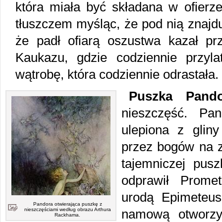
która miała być składana w ofierz
tłuszczem myśląc, że pod nią znajd
że padł ofiarą oszustwa kazał p
Kaukazu, gdzie codziennie przyl
wątrobę, która codziennie odrastała.
Puszka Pando
nieszczęść. Pa
ulepiona z gliny
przez bogów na z
tajemniczej pusz
odprawił Prome
urodą Epimeteusz
Pandora otwierająca puszkę z
nieszczęściami według obrazu Arthura
namową otworzy
Rackhama.