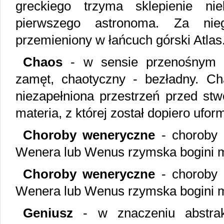
greckiego trzyma sklepienie ni
pierwszego astronoma. Za nieg
przemieniony w łańcuch górski Atlas
Chaos
- w sensie przenośnym k
zamęt, chaotyczny - bezładny. Cha
niezapełniona przestrzeń przed st
materia, z której został dopiero uf
Choroby weneryczne
- choroby 
Wenera lub Wenus rzymska bogini mił
Choroby weneryczne
- choroby 
Wenera lub Wenus rzymska bogini mił
Geniusz
- w znaczeniu abstrak