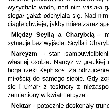
wysychała woda, nad nim wisiała ga
sięgał gałąź odchylała się. Nad nim
ciągle chwieje, jakby miała zaraz sp
Między Scyllą a Charybdą
- mi
sytuacja bez wyjścia. Scylla i Char
Narcyzm
- stan samouwielbieni
własnej osobie. Narcyz w greckiej 
boga rzeki Kephisos. Za odrzucenie
miłością do samego siebie. Gdy zob
się i umarł z tęsknoty z niezaspok
zamieniony w kwiat narcyza.
Nektar
- potocznie doskonały tru