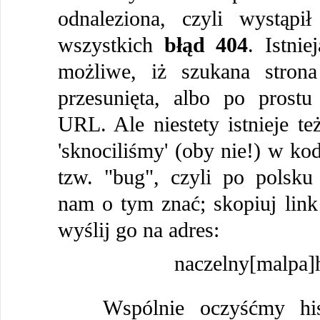
odnaleziona, czyli wystąpi
wszystkich
błąd 404
. Istni
możliwe, iż szukana strona
przesunięta, albo po prostu
URL. Ale niestety istnieje te
'sknociliśmy' (oby nie!) w kod
tzw. "bug", czyli po polsku
nam o tym znać; skopiuj link 
wyślij go na adres:
naczelny[malpa]h
Wspólnie oczyśćmy histu