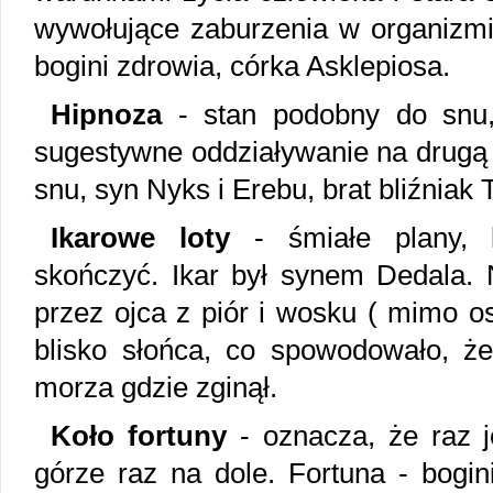
wywołujące zaburzenia w organizmie
bogini zdrowia, córka Asklepiosa.
Hipnoza
- stan podobny do snu
sugestywne oddziaływanie na drugą 
snu, syn Nyks i Erebu, brat bliźniak
Ikarowe loty
- śmiałe plany, k
skończyć. Ikar był synem Dedala.
przez ojca z piór i wosku ( mimo os
blisko słońca, co spowodowało, że
morza gdzie zginął.
Koło fortuny
- oznacza, że raz je
górze raz na dole. Fortuna - bogini