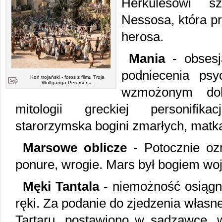
Herkulesowi s
Nessosa, która prz
herosa.
Mania
- obsesj
podniecenia ps
Koń trojański - fotos z filmu Troja
Wolfganga Petersena.
wzmożonym do
mitologii greckiej personifika
starorzymska bogini zmarłych, matka
Marsowe oblicze
- Potocznie oz
ponure, wrogie. Mars był bogiem woj
Męki Tantala
- niemożność osiągni
ręki. Za podanie do zjedzenia własn
Tartaru, postawiono w sadzawce, w 