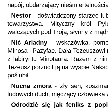
napój, obdarzający nieśmiertelnością
Nestor
- doświadczony starzec lub
towarzystwa. Mityczny król Py
walczących pod Troją, słynny z mądr
Nić Ariadny
- wskazówka, pomoc
Minosa i Pazyfae. Dała Tezeuszowi ni
z labiryntu Minotaura. Razem z nim
Tezeusz porzucił ją na wyspie Nakso
poślubił.
Nocna zmora
- zły sen, koszma
ludowych duch, męczący człowieka 
Odrodzić się jak feniks z pop