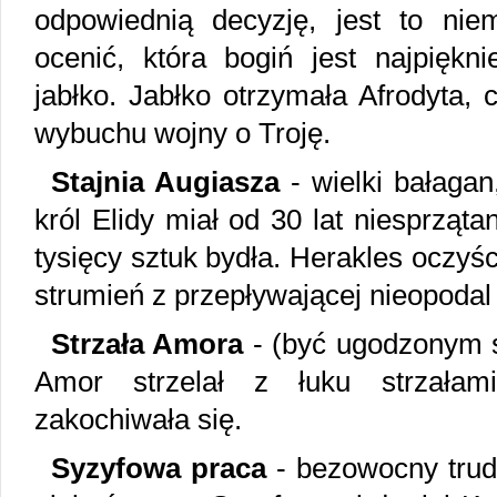
odpowiednią decyzję, jest to nie
ocenić, która bogiń jest najpiękni
jabłko. Jabłko otrzymała Afrodyta, 
wybuchu wojny o Troję.
Stajnia Augiasza
- wielki bałagan
król Elidy miał od 30 lat niesprzątan
tysięcy sztuk bydła. Herakles oczyśc
strumień z przepływającej nieopodal
Strzała Amora
- (być ugodzonym s
Amor strzelał z łuku strzałami
zakochiwała się.
Syzyfowa praca
- bezowocny trud,