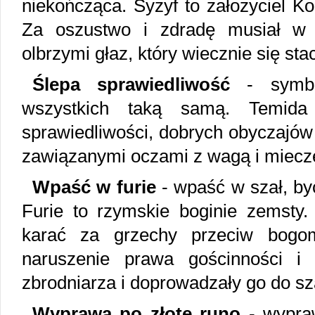
niekończąca. Syzyf to założyciel Kor
Za oszustwo i zdradę musiał w 
olbrzymi głaz, który wiecznie się sta
Ślepa sprawiedliwość
- symbol
wszystkich taką samą. Temida
sprawiedliwości, dobrych obyczajów
zawiązanymi oczami z wagą i miec
Wpaść w furie
- wpaść w szał, by
Furie to rzymskie boginie zemsty
karać za grzechy przeciw bogom
naruszenie prawa gościnności i 
zbrodniarza i doprowadzały go do sz
Wyprawa po złote runo
- wypraw