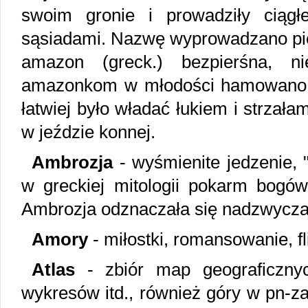
swoim gronie i prowadziły ciągł
sąsiadami. Nazwę wyprowadzano pi
amazon (greck.) bezpierśna, ni
amazonkom w młodości hamowano ro
łatwiej było władać łukiem i strzał
w jeździe konnej.
Ambrozja
- wyśmienite jedzenie, 
w greckiej mitologii pokarm bogów
Ambrozja odznaczała się nadzwycza
Amory
- miłostki, romansowanie, fl
Atlas
- zbiór map geograficznych
wykresów itd., również góry w pn-za