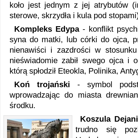
koło jest jednym z jej atrybutów (i
sterowe, skrzydła i kula pod stopami)
Kompleks Edypa
- konflikt psych
syna do matki, lub córki do ojca, 
nienawiści i zazdrości w stosunku
nieświadomie zabił swego ojca i o
którą spłodził Eteokla, Polinika, Ant
Koń trojański
- symbol podstę
wprowadzając do miasta drewnian
środku.
Koszula Dejan
trudno się poz