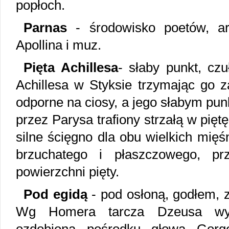
popłoch.
Parnas
- środowisko poetów, ar
Apollina i muz.
Pięta Achillesa
- słaby punkt, cz
Achillesa w Styksie trzymając go za
odporne na ciosy, a jego słabym punk
przez Parysa trafiony strzałą w pięt
silne ścięgno dla obu wielkich mięśn
brzuchatego i płaszczowego, prz
powierzchni pięty.
Pod egidą
- pod osłoną, godłem, 
Wg Homera tarcza Dzeusa wyk