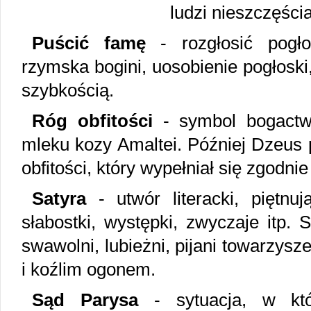
ludzi nieszczęścia
Puścić famę
- rozgłosić pogło
rzymska bogini, uosobienie pogłoski
szybkością.
Róg obfitości
- symbol bogactw
mleku kozy Amaltei. Później Dzeus p
obfitości, który wypełniał się zgodn
Satyra
- utwór literacki, piętnu
słabostki, występki, zwyczaje itp. S
swawolni, lubieżni, pijani towarzysz
i koźlim ogonem.
Sąd Parysa
- sytuacja, w któ