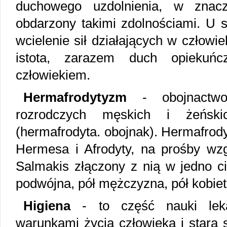
duchowego uzdolnienia, w znacz
obdarzony takimi zdolnościami. U 
wcielenie sił działających w człow
istota, zarazem duch opiekuń
człowiekiem.
Hermafrodytyzm
- obojnactw
rozrodczych męskich i żeńsk
(hermafrodyta. obojnak). Hermafrodyt
Hermesa i Afrodyty, na prośby wzg
Salmakis złączony z nią w jedno ci
podwójna, pół mężczyzna, pół kobiet
Higiena
- to część nauki lekar
warunkami życia człowieka i stara s