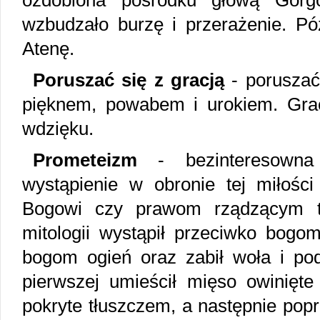
ozdobiona pośrodku głową Gorgo
wzbudzało burzę i przerażenie. Pó
Atenę.
Poruszać się z gracją
- poruszać 
pięknem, powabem i urokiem. Gracj
wdzięku.
Prometeizm
- bezinteresown
wystąpienie w obronie tej miłośc
Bogowi czy prawom rządzącym t
mitologii wystąpił przeciwko bogo
bogom ogień oraz zabił woła i pod
pierwszej umieścił mięso owinięte
pokryte tłuszczem, a następnie popr