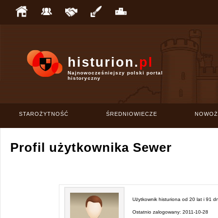
histurion.
pl
Najnowocześniejszy polski portal
historyczny
STAROŻYTNOŚĆ
ŚREDNIOWIECZE
NOWOŻ
Profil użytkownika Sewer
Użytkownik histuriona od
20 lat i 91 dn
Ostatnio zalogowany:
2011-10-28