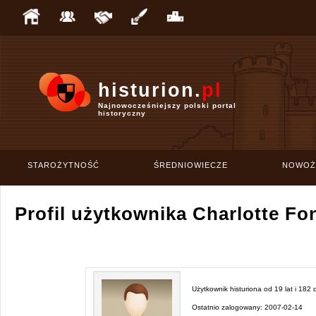
histurion.
pl
Najnowocześniejszy polski portal
historyczny
STAROŻYTNOŚĆ
ŚREDNIOWIECZE
NOWOŻ
Profil użytkownika Charlotte Fo
Użytkownik histuriona od
19 lat i 182 
Ostatnio zalogowany:
2007-02-14