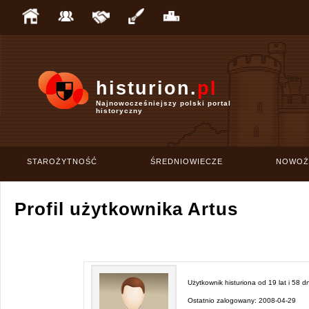
histurion.
pl
Najnowocześniejszy polski portal
historyczny
STAROŻYTNOŚĆ
ŚREDNIOWIECZE
NOWOŻ
Profil użytkownika Artus
Użytkownik histuriona od
19 lat i 58 dn
Ostatnio zalogowany:
2008-04-29