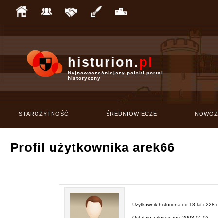
histurion.
pl
Najnowocześniejszy polski portal
historyczny
STAROŻYTNOŚĆ
ŚREDNIOWIECZE
NOWOŻ
Profil użytkownika arek66
Użytkownik histuriona od
18 lat i 228 
Ostatnio zalogowany:
2008-01-02