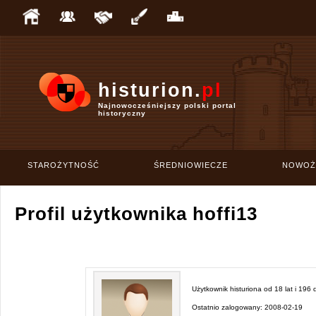
histurion.
pl
Najnowocześniejszy polski portal
historyczny
STAROŻYTNOŚĆ
ŚREDNIOWIECZE
NOWOŻ
Profil użytkownika hoffi13
Użytkownik histuriona od
18 lat i 196 
Ostatnio zalogowany:
2008-02-19