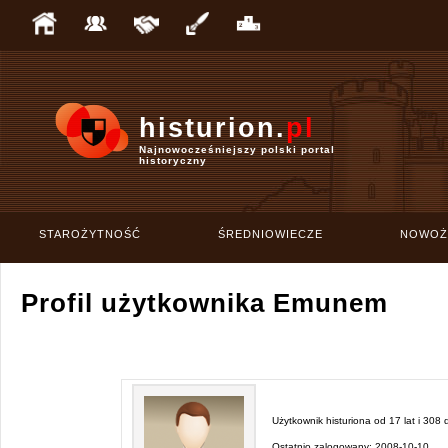
histurion.
pl
Najnowocześniejszy polski portal
historyczny
STAROŻYTNOŚĆ
ŚREDNIOWIECZE
NOWOŻ
Profil użytkownika Emunem
Użytkownik histuriona od
17 lat i 308 
Ostatnio zalogowany:
2008-10-10