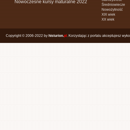
Nowoczesne kursy maturalne 2022
Średniowiecze
Nowożytność
XIX wiek
XX wiek
Copyright © 2006-2022 by
histurion.
pl
. Korzystając z portalu akceptujesz wyk