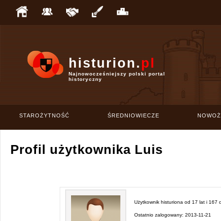
histurion.
pl
Najnowocześniejszy polski portal
historyczny
STAROŻYTNOŚĆ
ŚREDNIOWIECZE
NOWOŻ
Profil użytkownika Luis
Użytkownik histuriona od
17 lat i 167 
Ostatnio zalogowany:
2013-11-21