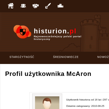
histurion.
pl
Najnowocześniejszy polski portal
historyczny
STAROŻYTNOŚĆ
ŚREDNIOWIECZE
NOWOŻ
Profil użytkownika McAron
Użytkownik histuriona od
16 lat i 297 
Ostatnio zalogowany:
2010-08-25