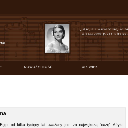
„
Nie, nie wstydzę się, że z
Eisenhower przez miesiąc.
rtal
E
NOWOŻYTNOŚĆ
XIX WIEK
zna
Egipt od kilku tysięcy lat uważany jest za największą "oazę" Afryki