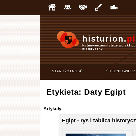
histurion.
pl
Najnowocześniejszy polski po
historyczny
STAROŻYTNOŚĆ
ŚREDNIOWIECZ
Etykieta: Daty Egipt
Artykuły:
Egipt - rys i tablica historyc