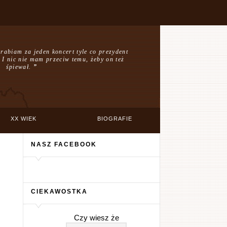
arabiam za jeden koncert tyle co prezydent
 I nic nie mam przeciw temu, żeby on też
śpiewał.
”
XX WIEK
BIOGRAFIE
NASZ FACEBOOK
CIEKAWOSTKA
Czy wiesz że