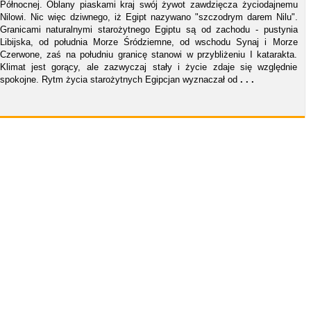
Północnej. Oblany piaskami kraj swój żywot zawdzięcza życiodajnemu
Nilowi. Nic więc dziwnego, iż Egipt nazywano "szczodrym darem Nilu".
Granicami naturalnymi starożytnego Egiptu są od zachodu - pustynia
Libijska, od południa Morze Śródziemne, od wschodu Synaj i Morze
Czerwone, zaś na południu granicę stanowi w przybliżeniu I katarakta.
Klimat jest gorący, ale zazwyczaj stały i życie zdaje się względnie
spokojne. Rytm życia starożytnych Egipcjan wyznaczał od
. . .