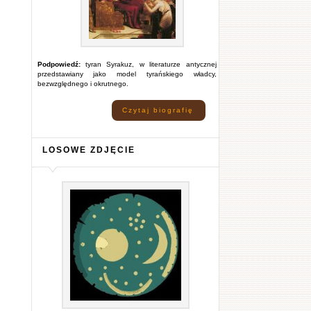
Podpowiedź:
tyran Syrakuz, w literaturze antycznej
przedstawiany jako model tyrańskiego władcy,
bezwzględnego i okrutnego.
Czytaj biografię
LOSOWE ZDJĘCIE