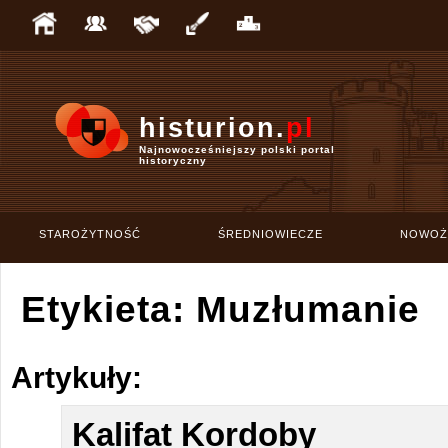
histurion.
pl
Najnowocześniejszy polski portal
historyczny
STAROŻYTNOŚĆ
ŚREDNIOWIECZE
NOWOŻ
Etykieta: Muzłumanie
Artykuły:
Kalifat Kordoby