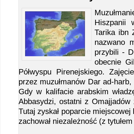
Muzułmanie
Hiszpanii
Tarika ibn 
nazwano m
przybili - 
obecnie Gib
Półwyspu Pirenejskiego. Zajęc
przez muzułmanów Dar ad-harb, za
Gdy w kalifacie arabskim władzę
Abbasydzi, ostatni z Omajjadów z
Tutaj zyskał poparcie miejscowej 
zachował niezależność (z tytułe