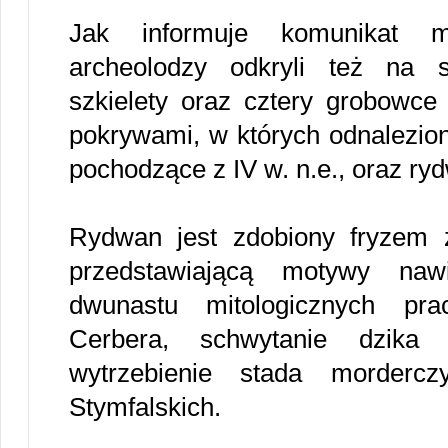
Jak informuje komunikat min
archeolodzy odkryli też na 
szkielety oraz cztery grobowce
pokrywami, w których odnalezion
pochodzące z IV w. n.e., oraz rydw
Rydwan jest zdobiony fryzem 
przedstawiającą motywy naw
dwunastu mitologicznych pra
Cerbera, schwytanie dzik
wytrzebienie stada morderc
Stymfalskich.