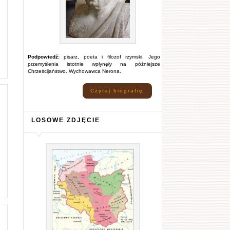
Podpowiedź:
pisarz, poeta i filozof rzymski. Jego
przemyślenia istotnie wpłynęły na późniejsze
Chrześcijaństwo. Wychowawca Nerona.
Czytaj biografię
LOSOWE ZDJĘCIE