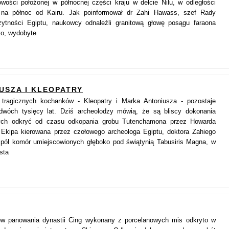
owości położonej w północnej części kraju w delcie Nilu, w odległości
 na północ od Kairu. Jak poinformował dr Zahi Hawass, szef Rady
ytności Egiptu, naukowcy odnaleźli granitową głowę posągu faraona
ko, wydobyte
SZA I KLEOPATRY
tragicznych kochanków - Kleopatry i Marka Antoniusza - pozostaje
dwóch tysięcy lat. Dziś archeolodzy mówią, że są bliscy dokonania
ych odkryć od czasu odkopania grobu Tutenchamona przez Howarda
 Ekipa kierowana przez czołowego archeologa Egiptu, doktora Zahiego
pół komór umiejscowionych głęboko pod świątynią Tabusiris Magna, w
sta
w panowania dynastii Cing wykonany z porcelanowych mis odkryto w