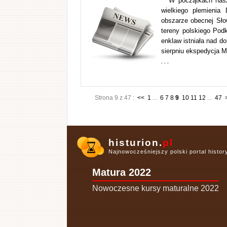
W początkach nasz
wielkiego plemienia
obszarze obecnej Słow
tereny polskiego Podk
enklaw istniała nad d
sierpniu ekspedycja 
. . .
Strona 9 z 47 :
<<
1
...
6
7
8
9
10
11
12
...
47
histurion.
pl
Najnowocześniejszy polski portal histo
Matura 2022
Nowoczesne kursy maturalne 2022