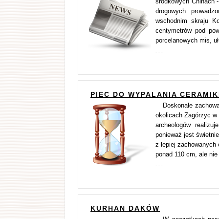
środkowych Chinach -
drogowych prowadz
wschodnim skraju Ko
centymetrów pod pow
porcelanowych mis, uł
. . .
PIEC DO WYPALANIA CERAMIK
Doskonale zachowa
okolicach Zagórzyc w 
archeologów realizuj
ponieważ jest świetn
z lepiej zachowanych 
ponad 110 cm, ale nie 
. . .
KURHAN DAKÓW