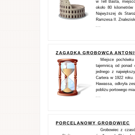
w Tell Basta, miejsc
około 80 kilometrów
Najwyższej ds Staroż
Ramzesa II. Znalezis
. . .
ZAGADKA GROBOWCA ANTONIU
Miejsce pochówku 
tajemnicą od ponad 
jednego z największ
Cartera w 1922 roku.
Hawassa, odkryła zes
pobliżu portowego mia
. . .
PORCELANOWY GROBOWIEC
Grobowiec z czasó