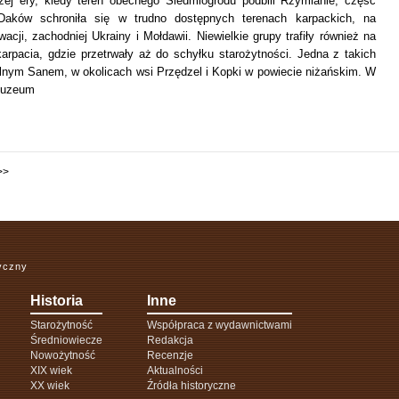
ej ery, kiedy teren obecnego Siedmiogrodu podbili Rzymianie, część
 Daków schroniła się w trudno dostępnych terenach karpackich, na
acji, zachodniej Ukrainy i Mołdawii. Niewielkie grupy trafiły również na
arpacia, gdzie przetrwały aż do schyłku starożytności. Jedna z takich
olnym Sanem, w okolicach wsi Przędzel i Kopki w powiecie niżańskim. W
Muzeum
>>
ryczny
Historia
Inne
Starożytność
Współpraca z wydawnictwami
Średniowiecze
Redakcja
Nowożytność
Recenzje
XIX wiek
Aktualności
XX wiek
Źródła historyczne