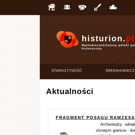
histurion.
pl
Najnowocześniejszy polski po
historyczny
STAROŻYTNOŚĆ
ŚREDNIOWIECZ
Aktualności
FRAGMENT POSĄGU RAMZESA 
Archeolodzy odnal
różowym granicie - do