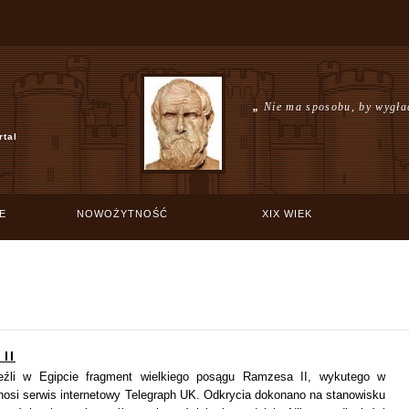
„
Nie ma sposobu, by wygła
rtal
E
NOWOŻYTNOŚĆ
XIX WIEK
II
eźli w Egipcie fragment wielkiego posągu Ramzesa II, wykutego w
nosi serwis internetowy Telegraph UK. Odkrycia dokonano na stanowisku