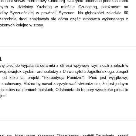
 donosi serwis internetowy China.org. Odkrycia dokonano podczas robót
onych w dzielnicy Yuzhong w mieście Czungcing, położonym na
tliny Syczuańskiej w prowincji Syczuan. Na głębokości zaledwie 60
ierzchnią drogi znajdowała się górna część grobowca wykonanego z
ożonych kolejno w stosy.
I
ny piec do wypalania ceramiki z okresu wpływów rzymskich znaleźli w
woj. świętokrzyskim archeolodzy z Uniwersytetu Jagiellońskiego. Zespół
e od kilku lat projekt "Ekspedycja Ponidzie". "Piec jest wyjątkowy,
ie zachowany. Można by nawet zaryzykować stwierdzenie, że jest jednym
obiektów na ziemiach polskich. Odsłonięta do tej pory wysokość pieca to
jest