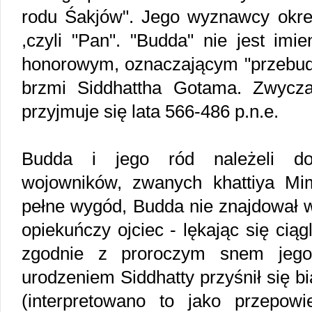
rodu Śakjów". Jego wyznawcy okr
,czyli "Pan". "Budda" nie jest imi
honorowym, oznaczającym "przebud
brzmi Siddhattha Gotama. Zwycz
przyjmuje się lata 566-486 p.n.e.
Budda i jego ród należeli do 
wojowników, zwanych khattiya Mi
pełne wygód, Budda nie znajdował w
opiekuńczy ojciec - lękając się cią
zgodnie z proroczym snem jego 
urodzeniem Siddhatty przyśnił się b
(interpretowano to jako przepowi