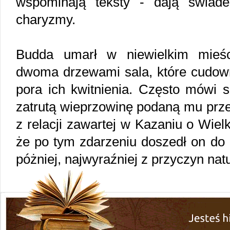
wspominają teksty - dają świade
charyzmy.
Budda umarł w niewielkim mieśc
dwoma drzewami sala, które cudowni
pora ich kwitnienia. Często mówi s
zatrutą wieprzowinę podaną mu prz
z relacji zawartej w Kazaniu o Wiel
że po tym zdarzeniu doszedł on do 
póżniej, najwyraźniej z przyczyn nat