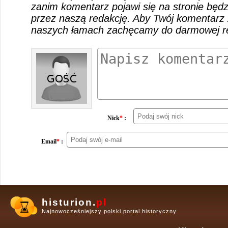
zanim komentarz pojawi się na stronie będ
przez naszą redakcję. Aby Twój komentarz 
naszych łamach zachęcamy do darmowej rej
Nick
*
:
Email
*
:
histurion.
pl
Najnowocześniejszy polski portal historyczny