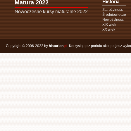
Matura 2022
Historia
Starożytność
Nowoczesne kursy maturalne 2022
Średniowiecze
Nowożytność
XIX wiek
XX wiek
Copyright © 2006-2022 by
histurion.
pl
. Korzystając z portalu akceptujesz wyk