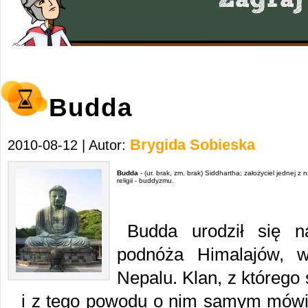
Budda
Brygida Sobieska
2010-08-12 | Autor:
Budda
- (ur. brak, zm. brak) Siddhartha; założyciel jednej z 
religii - buddyzmu.
Budda urodził się na
podnóża Himalajów, w
Nepalu. Klan, z którego
i z tego powodu o nim samym mówi