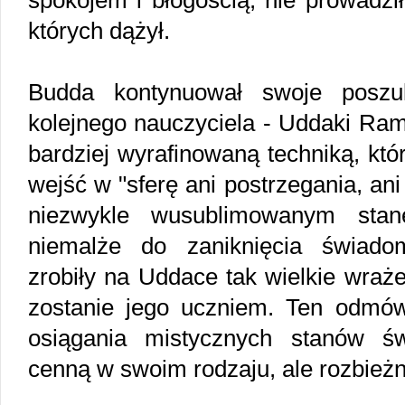
spokojem i błogością, nie prowadzi
których dążył.
Budda kontynuował swoje poszu
kolejnego nauczyciela - Uddaki Ram
bardziej wyrafinowaną techniką, kt
wejść w "sferę ani postrzegania, an
niezwykle wusublimowanym sta
niemalże do zaniknięcia świado
zrobiły na Uddace tak wielkie wraż
zostanie jego uczniem. Ten odmówi
osiągania mistycznych stanów ś
cenną w swoim rodzaju, ale rozbieżn