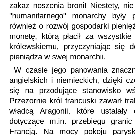
zakaz noszenia broni! Niestety, ni
"humanitarnego" monarchy były p
również o rozwój gospodarki pienięż
monetę, którą płacił za wszystkie
królewskiemu, przyczyniając się d
pieniądza w swej monarchii.
W czasie jego panowania znaczn
angielskich i niemieckich, dzięki 
się na przodujące stanowisko wś
Przezornie król francuski zawarł tr
władcą Aragonii, które ustalały
dotyczące m.in. przebiegu grani
Francją. Na mocy pokoju parysk