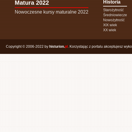
Matura 2022
Historia
Starożytność
Nowoczesne kursy maturalne 2022
Średniowiecze
Nowożytność
XIX wiek
XX wiek
Copyright © 2006-2022 by
histurion.
pl
. Korzystając z portalu akceptujesz wyk