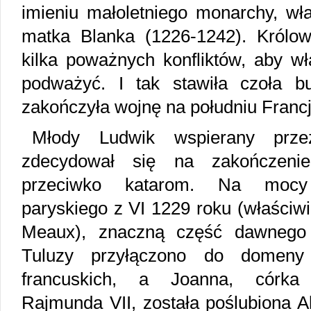
imieniu małoletniego monarchy, wła
matka Blanka (1226-1242). Królo
kilka poważnych konfliktów, aby wł
podważyć. I tak stawiła czoła 
zakończyła wojnę na południu Francj
Młody Ludwik wspierany prze
zdecydował się na zakończenie
przeciwko katarom. Na mocy 
paryskiego z VI 1229 roku (właściwie
Meaux), znaczną część dawnego
Tuluzy przyłączono do domeny
francuskich, a Joanna, córka 
Rajmunda VII, została poślubiona Al