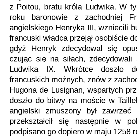
z Poitou, bratu króla Ludwika. W
roku baronowie z zachodniej Fra
angielskiego Henryka III, wzniecili
francuski władca przejął osobiście 
gdyż Henryk zdecydował się opuś
czując się na siłach, zdecydowali
Ludwika IX. Wkrótce doszło d
francuskich możnych, znów z zachod
Hugona de Lusignan, wspartych prz
doszło do bitwy na moście w Taille
angielski zmuszony był zawrzeć 
przekształcił się następnie w p
podpisano go dopiero w maju 1258 r