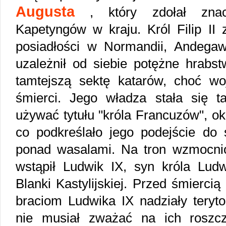
Augusta
, który zdołał znac
Kapetyngów w kraju. Król Filip II 
posiadłości w Normandii, Andegaw
uzależnił od siebie potężne hrabst
tamtejszą sektę katarów, choć wo
śmierci. Jego władza stała się ta
używać tytułu "króla Francuzów", okr
co podkreślało jego podejście do
ponad wasalami. Na tron wzmocni
wstąpił Ludwik IX, syn króla Ludw
Blanki Kastylijskiej. Przed śmierci
braciom Ludwika IX nadziały terytor
nie musiał zważać na ich roszc