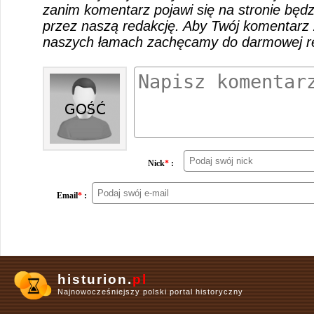
zanim komentarz pojawi się na stronie będ
przez naszą redakcję. Aby Twój komentarz 
naszych łamach zachęcamy do darmowej rej
Nick
*
:
Email
*
:
histurion.
pl
Najnowocześniejszy polski portal historyczny