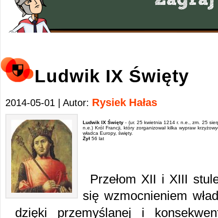
Ludwik IX Święty
Rysiek Hałas
2014-05-01 | Autor:
Ludwik IX Święty
- (ur. 25 kwietnia 1214 r. n.e., zm. 25 sie
n.e.) Król Francji, który zorganizował kilka wypraw krzyżow
władca Europy, święty.
Żył
56 lat
Przełom XII i XIII stu
się wzmocnieniem władz
dzięki przemyślanej i konsekwen