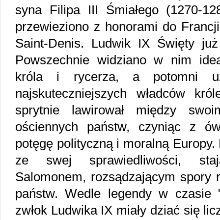
syna Filipa III Śmiałego (1270-12
przewieziono z honorami do Francji
Saint-Denis. Ludwik IX Święty już
Powszechnie widziano w nim idea
króla i rycerza, a potomni 
najskuteczniejszych władców król
sprytnie lawirował między swo
ościennych państw, czyniąc z ów
potęgę polityczną i moralną Europy.
ze swej sprawiedliwości, sta
Salomonem, rozsądzającym spory 
państw. Wedle legendy w czasie 
zwłok Ludwika IX miały dziać się lic