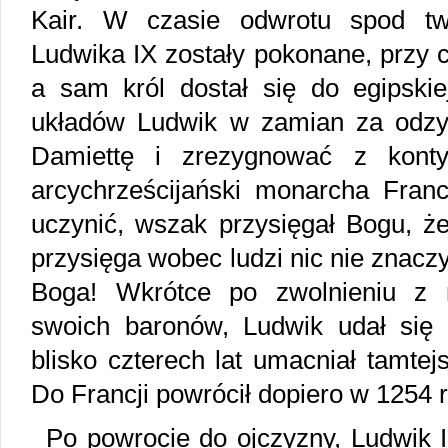
Kair. W czasie odwrotu spod tw
Ludwika IX zostały pokonane, przy c
a sam król dostał się do egipskie
układów Ludwik w zamian za odzy
Damiettę i zrezygnować z konty
arcychrześcijański monarcha Franc
uczynić, wszak przysięgał Bogu, że
przysięga wobec ludzi nic nie znac
Boga! Wkrótce po zwolnieniu z 
swoich baronów, Ludwik udał się 
blisko czterech lat umacniał tamtej
Do Francji powrócił dopiero w 1254 
Po powrocie do ojczyzny, Ludwik IX