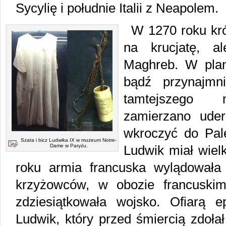
Sycylię i południe Italii z Neapolem.
W 1270 roku kr
na krucjatę, a
Maghreb. W plana
bądź przynajmn
tamtejszego 
zamierzano uder
wkroczyć do Pale
Szata i bicz Ludwika IX w muzeum Notre-
Dame w Paryżu.
Ludwik miał wiel
roku armia francuska wylądowała
krzyżowców, w obozie francuskim
zdziesiątkowała wojsko. Ofiarą 
Ludwik, który przed śmiercią zdoł