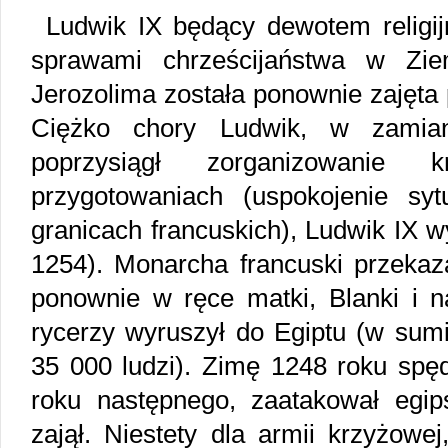
Ludwik IX będący dewotem religij
sprawami chrześcijaństwa w Zi
Jerozolima została ponownie zajęta
Ciężko chory Ludwik, w zamian
poprzysiągł zorganizowanie 
przygotowaniach (uspokojenie sy
granicach francuskich), Ludwik IX w
1254). Monarcha francuski przeka
ponownie w ręce matki, Blanki i n
rycerzy wyruszył do Egiptu (w sumi
35 000 ludzi). Zimę 1248 roku spę
roku następnego, zaatakował egip
zajął. Niestety dla armii krzyżowe