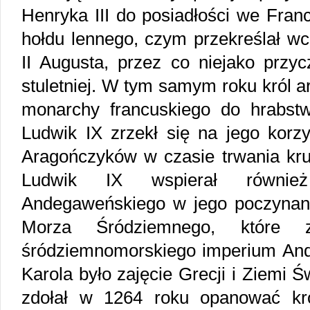
Henryka III do posiadłości we Franc
hołdu lennego, czym przekreślał wcz
II Augusta, przez co niejako przy
stuletniej. W tym samym roku król a
monarchy francuskiego do hrabst
Ludwik IX zrzekł się na jego korz
Aragończyków w czasie trwania kru
Ludwik IX wspierał równie
Andegaweńskiego w jego poczynani
Morza Śródziemnego, które z
śródziemnomorskiego imperium An
Karola było zajęcie Grecji i Ziemi Ś
zdołał w 1264 roku opanować kró