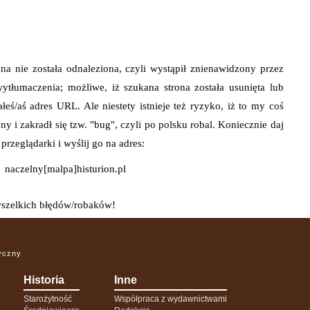
ona nie została odnaleziona, czyli wystąpił znienawidzony przez
wytłumaczenia; możliwe, iż szukana strona została usunięta lub
ałeś/aś adres URL. Ale niestety istnieje też ryzyko, iż to my coś
ony i zakradł się tzw. "bug", czyli po polsku robal. Koniecznie daj
przeglądarki i wyślij go na adres:
naczelny[malpa]histurion.pl
szelkich błędów/robaków!
ryczny
Historia
Inne
Starożytność
Współpraca z wydawnictwami