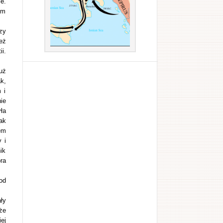
e.
em
zy
eż
i.
uż
k,
 i
ie
ła
ak
em
 i
ik
ra
od
ły
że
ej