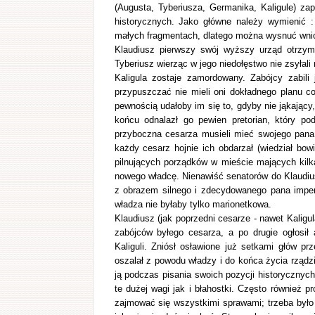
(Augusta, Tyberiusza, Germanika, Kaligule) zap
historycznych. Jako główne należy wymienić : 
małych fragmentach, dlatego można wysnuć wnios
Klaudiusz pierwszy swój wyższy urząd otrzyma
Tyberiusz wierząc w jego niedołęstwo nie zsyłal
Kaligula zostaje zamordowany. Zabójcy zabili
przypuszczać nie mieli oni dokładnego planu co
pewnością udałoby im się to, gdyby nie jąkający
końcu odnalazł go pewien pretorian, który po
przyboczna cesarza musieli mieć swojego pana, 
każdy cesarz hojnie ich obdarzał (wiedział bo
pilnujących porządków w mieście mających kilka
nowego władcę. Nienawiść senatorów do Klaudius
z obrazem silnego i zdecydowanego pana imperi
władza nie byłaby tylko marionetkowa.
Klaudiusz (jak poprzedni cesarze - nawet Kaligu
zabójców byłego cesarza, a po drugie ogłosi
Kaliguli. Zniósł osławione już setkami głów pr
oszalał z powodu władzy i do końca życia rządzi
ją podczas pisania swoich pozycji historycznych
te dużej wagi jak i błahostki. Często również 
zajmować się wszystkimi sprawami; trzeba było t