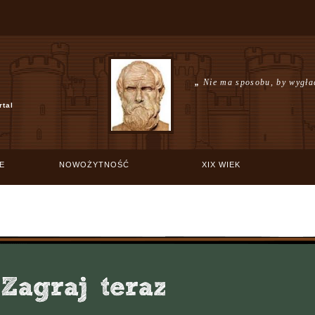
„
Nie ma sposobu, by wygła
rtal
E
NOWOŻYTNOŚĆ
XIX WIEK