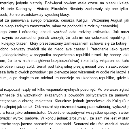
rzątnięty jedynie historią. Poświęcał bowiem wiele czasu na pisaniu książ
Historię Kartaginy i Historię Etrusków. Niestety zachowały się one tylko
ek, że nie przedstawiały wysokiej klasy.
ł za panowania swego bratanka, cesarza Kaliguli. Wcześniej August jak
i na niego żadnych zaszczytów, mimo że pochodził z rodziny cesarskiej.
 jego żonę i córeczkę; chcieli wyrżnąć całą rodzinę królewską. Jak moż
 czynić po zamachu, jednak wierzyli, że uda im się wskrzesić republikę. I
, kulejący błazen, który przestraszony zamieszaniem schował się za kotarę.
dobno pierwszy zwrócił się do niego ave caesar ! Pretorianie jako gward
jakiegokolwiek; w przypadku przywrócenia republiki stracili by honory jaki
wiem, że to w nich ma główne bezpieczeństwo) i zostaliby włączeni do koho
krotnie niższy żołd. Senat pod taką silną presją musiał ulec i zaakceptow
za była z dwóch powodów : po pierwsze jego wizerunek w ogóle nie łączył s
um, a po drugie to on odebrał im nadzieje na ukochaną republikę, gdzie i
la) rozpoczął rządy od kilku wspaniałomyślnych posunięć. Po pierwsze zgładz
ł amnestię dla wszystkich skazanych z powodów politycznych za panowan
zestępstwo o obrazę majestatu. Klaudiusz jednak (przeciwnie do Kaliguli) n
ł najlepiej jak umiał. Odznaczał się niezmordowaną pracowitością; wykazał j
, a teraz jako administrator. Osobiście rozpatrywał wszystkie sprawy; zarów
prowadził wyroki sądowe. W końcu jednak zrozumiał , że sam nie jest w stan
rochę tego jarzma narzucić na inne barki. Senatowi nie ufał; wiedział bowi