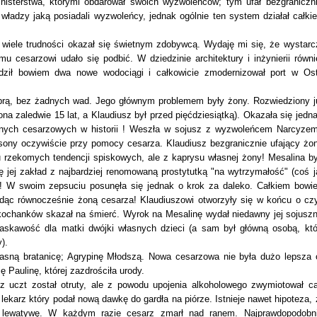
nisterstwa, którymi obdarował swoich wyzwoleńców; tym ufał bezgraniczni
władzy jaką posiadali wyzwoleńcy, jednak ogólnie ten system działał całki
wiele trudności okazał się świetnym zdobywcą. Wydaję mi się, że wystarc
mu cesarzowi udało się podbić. W dziedzinie architektury i inżynierii równi
dził bowiem dwa nowe wodociągi i całkowicie zmodernizował port w Osti
dobrą, bez żadnych wad. Jego głównym problemem były żony. Rozwiedziony j
ona zaledwie 15 lat, a Klaudiusz był przed pięćdziesiątką). Okazała się jedna
ustnych cesarzowych w historii ! Weszła w sojusz z wyzwoleńcem Narcyzem
rsony oczywiście przy pomocy cesarza. Klaudiusz bezgranicznie ufający żon
u rzekomych tendencji spiskowych, ale z kaprysu własnej żony! Mesalina by
ę jej zakład z najbardziej renomowaną prostytutką "na wytrzymałość" (coś j
ła! W swoim zepsuciu posunęła się jednak o krok za daleko. Całkiem bowi
będąc równocześnie żoną cesarza! Klaudiuszowi otworzyły się w końcu o czy
 kochanków skazał na śmierć. Wyrok na Mesalinę wydał niedawny jej sojuszn
łaskawość dla matki dwójki własnych dzieci (a sam był główną osobą, któ
).
łasną bratanicę; Agrypinę Młodszą. Nowa cesarzowa nie była dużo lepsza 
ę Paulinę, której zazdrościła urody.
z uczt został otruty, ale z powodu upojenia alkoholowego zwymiotował ca
 lekarz który podał nową dawkę do gardła na piórze. Istnieje nawet hipoteza, 
 lewatywę. W każdym razie cesarz zmarł nad ranem. Najprawdopodobni