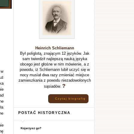
Heinrich Schliemann
Był poliglotą, znającym 12 języków. Jak
sam twierdził najlepszą nauką języka
obcego jest głośne w nim mówienie, a z
powodu, iż Schliemann lubił uczyć się w
 w
nocy musiał dwa razy zmieniać miejsce
uż
zamieszkania z powodu niezadowolonych
ka
?
sąsiadów.
ie
ad
Czytaj biografię
ne
ła
POSTAĆ HISTORYCZNA
ne
ie
Kojarzysz go?
nę