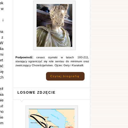
ek
 w
 i
na
 z
 W
ia
mi
Podpowiedź:
cesarz rzymski w latach 193-211,
rt
starający ograniczyć się role sentau do minimum oraz
ać
zwalczający Chrześcijaństwo. Ojciec Gety i Karakalli.
ię
Czytaj biografię
ch
ił
LOSOWE ZDJĘCIE
ia
ie
uż
no
ie
em