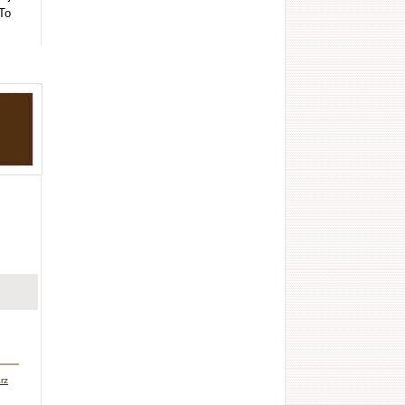
To
rz