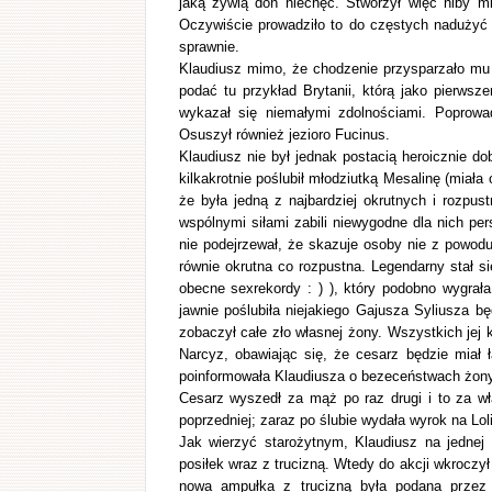
jaką żywią doń niechęć. Stworzył więc niby mi
Oczywiście prowadziło to do częstych nadużyć 
sprawnie.
Klaudiusz mimo, że chodzenie przysparzało mu 
podać tu przykład Brytanii, którą jako pierwsze
wykazał się niemałymi zdolnościami. Poprowa
Osuszył również jezioro Fucinus.
Klaudiusz nie był jednak postacią heroicznie 
kilkakrotnie poślubił młodziutką Mesalinę (miała 
że była jedną z najbardziej okrutnych i rozp
wspólnymi siłami zabili niewygodne dla nich pe
nie podejrzewał, że skazuje osoby nie z powod
równie okrutna co rozpustna. Legendarny stał si
obecne sexrekordy : ) ), który podobno wygra
jawnie poślubiła niejakiego Gajusza Syliusza 
zobaczył całe zło własnej żony. Wszystkich jej
Narcyz, obawiając się, że cesarz będzie miał 
poinformowała Klaudiusza o bezeceństwach żony
Cesarz wyszedł za mąż po raz drugi i to za w
poprzedniej; zaraz po ślubie wydała wyrok na Loli
Jak wierzyć starożytnym, Klaudiusz na jednej 
posiłek wraz z trucizną. Wtedy do akcji wkroczył
nowa ampułka z trucizną była podana przez