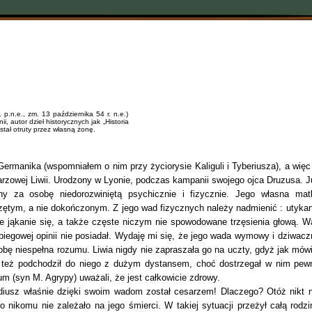
r. p.n.e., zm. 13 października 54 r. n.e.)
i, autor dzieł historycznych jak „Historia
tał otruty przez własną żonę.
Germanika (wspomniałem o nim przy życiorysie Kaliguli i Tyberiusza), a więc
sarzowej Liwii. Urodzony w Lyonie, podczas kampanii swojego ojca Druzusa. J
ny za osobę niedorozwiniętą psychicznie i fizycznie. Jego własna mat
ętym, a nie dokończonym. Z jego wad fizycznych należy nadmienić : utykan
we jąkanie się, a także częste niczym nie spowodowane trzęsienia głową. W
iegowej opinii nie posiadał. Wydaję mi się, że jego wada wymowy i dziwacz
bę niespełna rozumu. Liwia nigdy nie zapraszała go na uczty, gdyż jak mówi
t też podchodził do niego z dużym dystansem, choć dostrzegał w nim pew
um (syn M. Agrypy) uważali, że jest całkowicie zdrowy.
audiusz właśnie dzięki swoim wadom został cesarzem! Dlaczego? Otóż nikt n
o nikomu nie zależało na jego śmierci. W takiej sytuacji przeżył całą rodzi