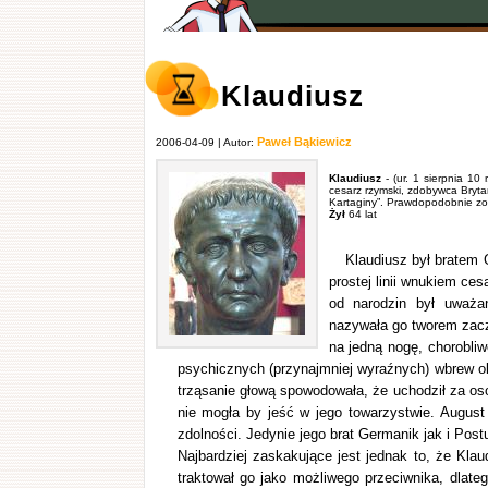
Klaudiusz
Paweł Bąkiewicz
2006-04-09 | Autor:
Klaudiusz
- (ur. 1 sierpnia 10 
cesarz rzymski, zdobywca Brytani
Kartaginy”. Prawdopodobnie zos
Żył
64 lat
Klaudiusz był bratem 
prostej linii wnukiem ce
od narodzin był uważa
nazywała go tworem zacz
na jedną nogę, chorobli
psychicznych (przynajmniej wyraźnych) wbrew ob
trząsanie głową spowodowała, że uchodził za oso
nie mogła by jeść w jego towarzystwie. Augus
zdolności. Jedynie jego brat Germanik jak i Post
Najbardziej zaskakujące jest jednak to, że Kl
traktował go jako możliwego przeciwnika, dlateg