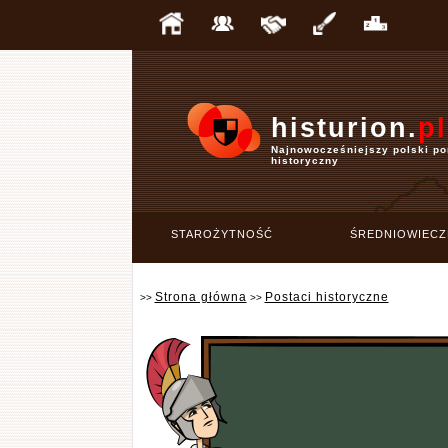
histurion.
pl
Najnowocześniejszy polski po
historyczny
STAROŻYTNOŚĆ
ŚREDNIOWIECZ
Strona główna
Postaci historyczne
>>
>>