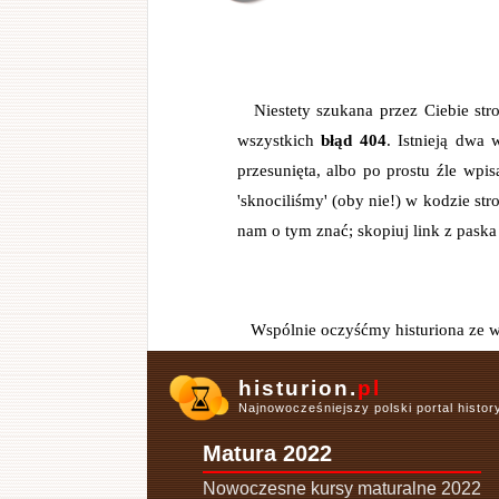
Niestety szukana przez Ciebie str
wszystkich
błąd 404
. Istnieją dwa 
przesunięta, albo po prostu źle wpis
'sknociliśmy' (oby nie!) w kodzie str
nam o tym znać; skopiuj link z paska 
Wspólnie oczyśćmy histuriona ze w
histurion.
pl
Najnowocześniejszy polski portal histo
Matura 2022
Nowoczesne kursy maturalne 2022