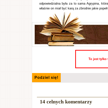
odpowiedzialna była za to sama Agrypina, któr
właśnie on miał być karą za zbrodnie jakie popełni
To jest tylk
Podziel się!
14 celnych komentarzy