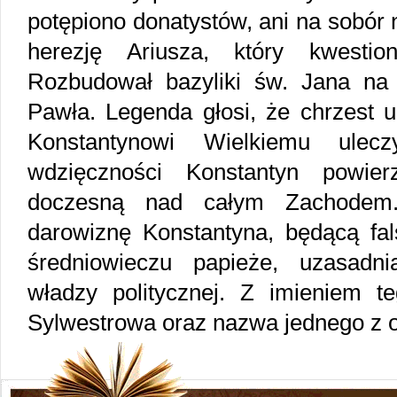
potępiono donatystów, ani na sobór 
herezję Ariusza, który kwestio
Rozbudował bazyliki św. Jana na L
Pawła. Legenda głosi, że chrzest u
Konstantynowi Wielkiemu ule
wdzięczności Konstantyn powier
doczesną nad całym Zachodem.
darowiznę Konstantyna, będącą fal
średniowieczu papieże, uzasadn
władzy politycznej. Z imieniem 
Sylwestrowa oraz nazwa jednego z o