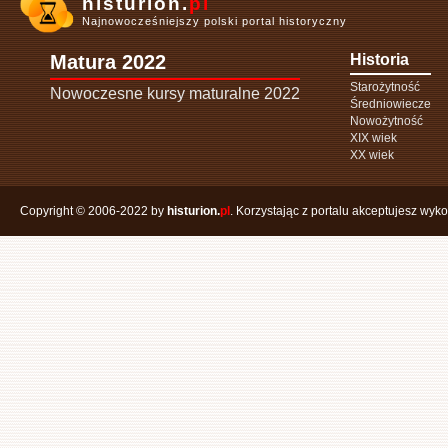
histurion.
pl
Najnowocześniejszy polski portal historyczny
Matura 2022
Historia
Starożytność
Nowoczesne kursy maturalne 2022
Średniowiecze
Nowożytność
XIX wiek
XX wiek
Copyright © 2006-2022 by
histurion.
pl
. Korzystając z portalu akceptujesz wyk