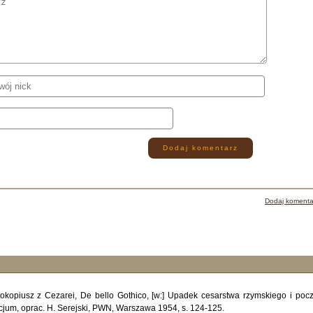
Dodaj komentarz
Dodaj komenta
rokopiusz z Cezarei, De bello Gothico, [w:] Upadek cesarstwa rzymskiego i pocz
cjum, oprac. H. Serejski, PWN, Warszawa 1954, s. 124-125.