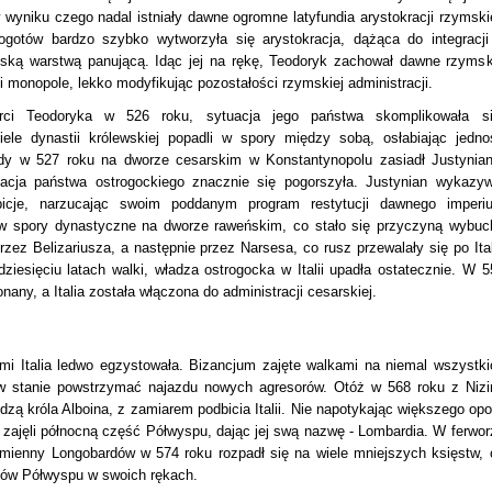
 wyniku czego nadal istniały dawne ogromne latyfundia arystokracji rzymskie
gotów bardzo szybko wytworzyła się arystokracja, dążąca do integracji
ką warstwą panującą. Idąc jej na rękę, Teodoryk zachował dawne rzymsk
 i monopole, lekko modyfikując pozostałości rzymskiej administracji.
rci Teodoryka w 526 roku, sytuacja jego państwa skomplikowała si
iele dynastii królewskiej popadli w spory między sobą, osłabiając jedno
dy w 527 roku na dworze cesarskim w Konstantynopolu zasiadł Justynian
uacja państwa ostrogockiego znacznie się pogorszyła. Justynian wykazyw
bicje, narzucając swoim poddanym program restytucji dawnego imperi
w spory dynastyczne na dworze raweńskim, co stało się przyczyną wybuc
ez Belizariusza, a następnie przez Narsesa, co rusz przewalały się po Itali
ziesięciu latach walki, władza ostrogocka w Italii upadła ostatecznie. W 5
nany, a Italia została włączona do administracji cesarskiej.
mi Italia ledwo egzystowała. Bizancjum zajęte walkami na niemal wszystki
 w stanie powstrzymać najazdu nowych agresorów. Otóż w 568 roku z Nizi
ą króla Alboina, z zamiarem podbicia Italii. Nie napotykając większego opo
zajęli północną część Półwyspu, dając jej swą nazwę - Lombardia. W ferwor
mienny Longobardów w 574 roku rozpadł się na wiele mniejszych księstw, 
ków Półwyspu w swoich rękach.