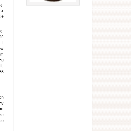
j.
 z
ie
ę.
ść
 I
ał
um
hu
i,
55
ch
ny
ru
ze
co