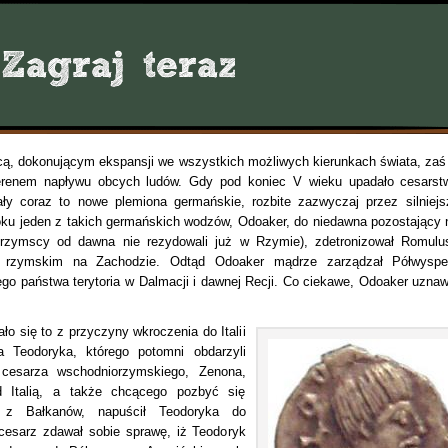
rcą, dokonującym ekspansji we wszystkich możliwych kierunkach świata, zaś
terenem napływu obcych ludów. Gdy pod koniec V wieku upadało cesarst
zały coraz to nowe plemiona germańskie, rozbite zazwyczaj przez silniejs
roku jeden z takich germańskich wodzów, Odoaker, do niedawna pozostający 
orzymscy od dawna nie rezydowali już w Rzymie), zdetronizował Romulu
m rzymskim na Zachodzie. Odtąd Odoaker mądrze zarządzał Półwysp
go państwa terytoria w Dalmacji i dawnej Recji. Co ciekawe, Odoaker uznaw
 się to z przyczyny wkroczenia do Italii
a Teodoryka, którego potomni obdarzyli
cesarza wschodniorzymskiego, Zenona,
 Italią, a także chcącego pozbyć się
ch z Bałkanów, napuścił Teodoryka do
esarz zdawał sobie sprawę, iż Teodoryk