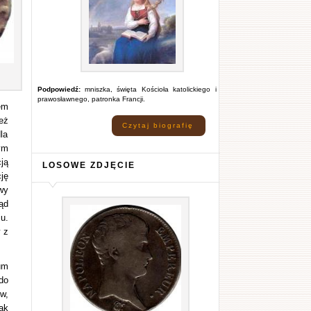
Podpowiedź:
mniszka, święta Kościoła katolickiego i
prawosławnego, patronka Francji.
em
eż
Czytaj biografię
la
ym
ją
LOSOWE ZDJĘCIE
ję
wy
ąd
u.
 z
um
do
w,
ak