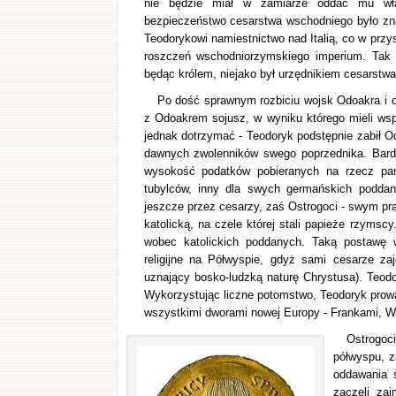
nie będzie miał w zamiarze oddać mu wł
bezpieczeństwo cesarstwa wschodniego było znac
Teodorykowi namiestnictwo nad Italią, co w przy
roszczeń wschodniorzymskiego imperium. Tak 
będąc królem, niejako był urzędnikiem cesarstw
Po dość sprawnym rozbiciu wojsk Odoakra i 
z Odoakrem sojusz, w wyniku którego mieli wspó
jednak dotrzymać - Teodoryk podstępnie zabił Od
dawnych zwolenników swego poprzednika. Bardz
wysokość podatków pobieranych na rzecz pań
tubylców, inny dla swych germańskich podda
jeszcze przez cesarzy, zaś Ostrogoci - swym pra
katolicką, na czele której stali papieże rzymscy
wobec katolickich poddanych. Taką postawę 
religijne na Półwyspie, gdyż sami cesarze za
uznający bosko-ludzką naturę Chrystusa). Teodor
Wykorzystując liczne potomstwo, Teodoryk prowa
wszystkimi dworami nowej Europy - Frankami, 
Ostrogoci
półwyspu, z
oddawania s
zaczęli zaj