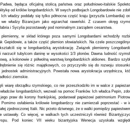
dwa, będąca oficjalną stolicą państwa oraz południowo-italskie Spoleto
itykę od królów longobardzkich. W swych podbojach Longobardowie nie zdoła
Ich władzy poddały się tylko północna część kraju (przyszła Lombardia) or
 we władzy Bizancjum jako egzarchat raweński. Z czasem okręg rzyms
Kalabria i Sycylia pozostawały pod nominalnym zarządem cesarstwa.
k plemienny, w skład którego poza samymi Longobardami wchodziły rozbi
ak Gepidowie, a także część plemion słowiańskich. Na czele poszczególny
kształcili się w longobardzką arystokrację. Związek plemienny Longobard
 i narzucił tubylcom daninę w wysokości 1/3 plonów. Dawna ludność rzyms
ową, a kolonowie z półwolną warstwą longobardzkich aldiones. Bardzo szyb
rębnienie się różnic majątkowych, co przyczyniło się do rozwoju stosunk
 jednostek administracyjnych. Powstała nowa arystokracja urzędnicza, któ
adłości ziemskie.
ęli wiarę obrządku rzymskiego, co nie przeszkodziło im w walce z papieżam
 władców longobardzkich, wezwali na pomoc Franków. Ich władca Pepin, zdoł
go praw do korony frankijskiej, podarował papieżowi patrimonium Piotrow
. Pomimo osłabienia królowie longobardzcy nie zamierzali poprzestać - w i
ałej zjednoczonej Italii. Nic przeto dziwnego, że o walki pomiędzy papiestwem
 ustawały. Co więcej, w walkach tych uczestniczyli również Bizantyjczyc
wyspu. Pod koniec VII wieku bizantyjska Wenecja uzyskała względ