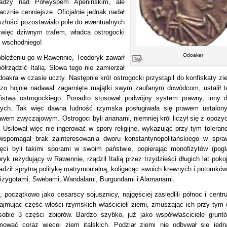
adzy nad Półwyspem Apenińskim, ale
znie cenniejsze. Oficjalnie jednak nadał
szłości pozostawiało pole do ewentualnych
więc dziwnym trafem, władca ostrogocki
a wschodniego!
Odoaker
oblężeniu go w Rawennie, Teodoryk zawarł
łrządzić Italią. Słowa tego nie zamierzał
oakra w czasie uczty. Następnie król ostrogocki przystąpił do konfiskaty zi
o hojnie nadawał zagarnięte majątki swym zaufanym dowódcom, ustalił t
stwa ostrogockiego. Ponadto stosował podwójny system prawny, inny d
nych. Tak więc dawna ludność rzymska posługiwała się prawem ustalon
wem zwyczajowym. Ostrogoci byli arianami, niemniej król liczył się z opozyc
. Usiłował więc nie ingerować w spory religijne, wykazując przy tym toleranc
wspomagał brak zainteresowania dworu konstantynopolitańskiego w spra
jęci byli takimi sporami w swoim państwie, popierając monofizytów (pogl
yk rezydujący w Rawennie, rządził Italią przez trzydzieści długich lat pokoj
dził sprytną politykę matrymonialną, koligacąc swoich krewnych i potomków
Wizygotami, Swebami, Wandalami, Burgundami i Alamanami.
, początkowo jako cesarscy sojusznicy, najgęściej zasiedlili północ i centr
ajmując część włości rzymskich właścicieli ziemi, zmuszając ich przy tym 
obie 3 części zbiorów. Bardzo szybko, już jako współwłaściciele gruntó
mować coraz więcej ziem italskich. Podział ziemi nie odbywał się jedn