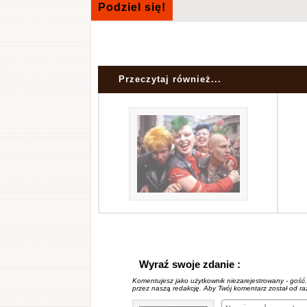
Podziel się!
Przeczytaj również...
Wyraź swoje zdanie :
Komentujesz jako użytkownik niezarejestrowany - gość
przez naszą redakcję. Aby Twój komentarz został od r