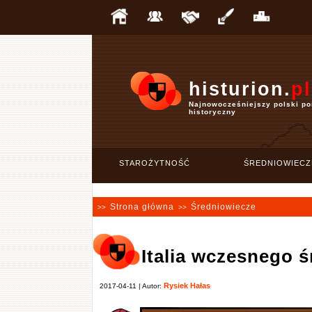
histurion.
pl
Najnowocześniejszy polski po
historyczny
STAROŻYTNOŚĆ
ŚREDNIOWIECZ
Strona główna
Średniowiecze
>>
>>
Italia wczesnego 
Rysiek Hałas
2017-04-11 | Autor: