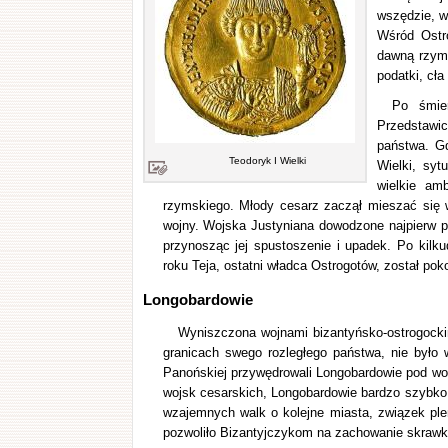
wszędzie, w
Wśród Ostro
dawną rzyms
podatki, cła
Po śmie
Przedstawic
państwa. G
Teodoryk I Wielki
Wielki, syt
wielkie am
rzymskiego. Młody cesarz zaczął mieszać się 
wojny. Wojska Justyniana dowodzone najpierw prz
przynosząc jej spustoszenie i upadek. Po kilkud
roku Teja, ostatni władca Ostrogotów, został poko
Longobardowie
Wyniszczona wojnami bizantyńsko-ostrogocki
granicach swego rozległego państwa, nie było
Panońskiej przywędrowali Longobardowie pod wodz
wojsk cesarskich, Longobardowie bardzo szybko 
wzajemnych walk o kolejne miasta, związek ple
pozwoliło Bizantyjczykom na zachowanie skraw