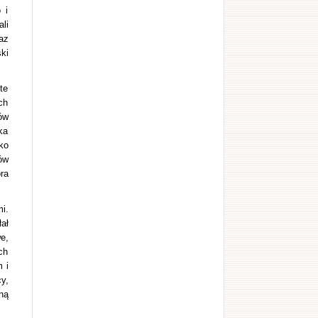
 i
li
az
ki
te
ch
ów
ka
ko
ów
ra
i.
ał
e,
ch
 i
y,
ną