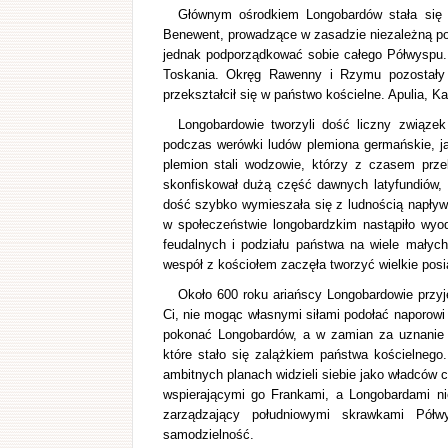
Głównym ośrodkiem Longobardów stała się Pa
Benewent, prowadzące w zasadzie niezależną pol
jednak podporządkować sobie całego Półwyspu. 
Toskania. Okręg Rawenny i Rzymu pozostały
przekształcił się w państwo kościelne. Apulia, 
Longobardowie tworzyli dość liczny związe
podczas werówki ludów plemiona germańskie, j
plemion stali wodzowie, którzy z czasem prze
skonfiskował dużą część dawnych latyfundiów,
dość szybko wymieszała się z ludnością napływ
w społeczeństwie longobardzkim nastąpiło wyod
feudalnych i podziału państwa na wiele małych
wespół z kościołem zaczęła tworzyć wielkie posi
Około 600 roku ariańscy Longobardowie przyj
Ci, nie mogąc własnymi siłami podołać naporowi
pokonać Longobardów, a w zamian za uznanie je
które stało się zalążkiem państwa kościelnego
ambitnych planach widzieli siebie jako władców c
wspierającymi go Frankami, a Longobardami nie
zarządzający południowymi skrawkami Pół
samodzielność.