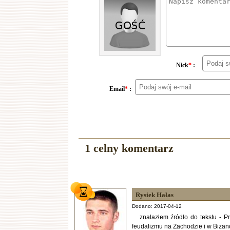
Nick
*
:
Email
*
:
1 celny komentarz
Rysiek Hałas
Dodano: 2017-04-12
znalazłem źródło do tekstu - P
feudalizmu na Zachodzie i w Bizan