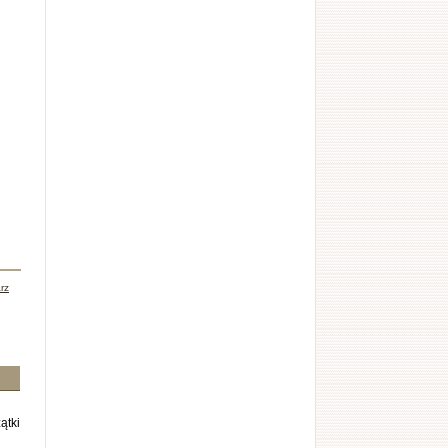
rz
ątki