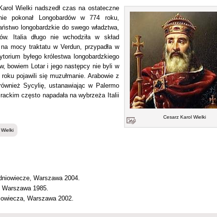
Karol Wielki nadszedł czas na ostateczne
cznie pokonał Longobardów w 774 roku,
państwo longobardzkie do swego władztwa,
ów. Italia długo nie wchodziła w skład
 na mocy traktatu w Verdun, przypadła w
rytorium byłego królestwa longobardzkiego
w, bowiem Lotar i jego następcy nie byli w
roku pojawili się muzułmanie. Arabowie z
 również Sycylię, ustanawiając w Palermo
rackim często napadała na wybrzeża Italii
Cesarz Karol Wielki
 Wielki
edniowiecze, Warszawa 2004.
h, Warszawa 1985.
niowiecza, Warszawa 2002.