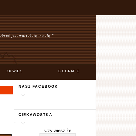
dobroć jest wartością trwałą
”
XX WIEK
BIOGRAFIE
NASZ FACEBOOK
CIEKAWOSTKA
Czy wiesz że