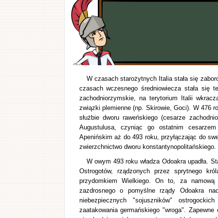
W czasach starożytnych Italia stała się zabo
czasach wczesnego średniowiecza stała się 
zachodniorzymskie, na terytorium Italii wkrac
związki plemienne (np. Skirowie, Goci). W 476 
służbie dworu raweńskiego (cesarze zachodni
Augustulusa, czyniąc go ostatnim cesarze
Apenińskim aż do 493 roku, przyłączając do swe
zwierzchnictwo dworu konstantynopolitańskiego.
W owym 493 roku władza Odoakra upadła. Stało
Ostrogotów, rządzonych przez sprytnego król
przydomkiem Wielkiego. On to, za namową 
zazdrosnego o pomyślne rządy Odoakra nad
niebezpiecznych "sojuszników" ostrogocki
zaatakowania germańskiego "wroga". Zapewne c