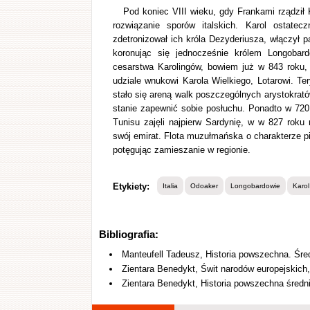
Pod koniec VIII wieku, gdy Frankami rządził 
rozwiązanie sporów italskich. Karol ostate
zdetronizował ich króla Dezyderiusza, włączył 
koronując się jednocześnie królem Longobard
cesarstwa Karolingów, bowiem już w 843 roku,
udziale wnukowi Karola Wielkiego, Lotarowi. Te
stało się areną walk poszczególnych arystokrató
stanie zapewnić sobie posłuchu. Ponadto w 720 
Tunisu zajęli najpierw Sardynię, w w 827 roku
swój emirat. Flota muzułmańska o charakterze pi
potęgując zamieszanie w regionie.
Etykiety:
Italia
Odoaker
Longobardowie
Karol
Bibliografia:
Manteufell Tadeusz, Historia powszechna. Śr
Zientara Benedykt, Świt narodów europejskic
Zientara Benedykt, Historia powszechna śred