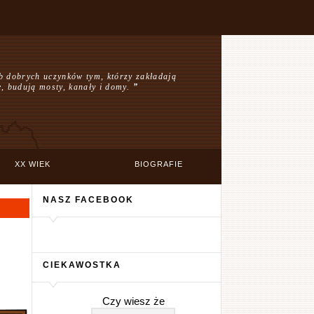
b dobrych uczynków tym, którzy zakładają
e, budują mosty, kanały i domy.
”
XX WIEK
BIOGRAFIE
NASZ FACEBOOK
CIEKAWOSTKA
Czy wiesz że