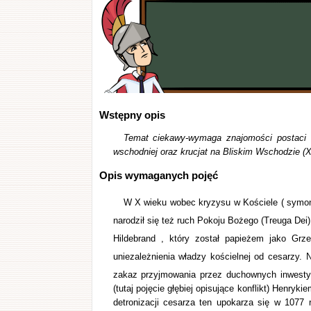
Wstępny opis
Temat ciekawy-wymaga znajomości postaci G
wschodniej oraz krucjat na Bliskim Wschodzie (XI-
Opis wymaganych pojęć
W X wieku wobec kryzysu w Kościele ( symo
narodził się też ruch Pokoju Bożego (Treuga De
Hildebrand , który został papieżem jako Grze
uniezależnienia władzy kościelnej od cesarzy. 
zakaz przyjmowania przez duchownych inwestyt
(tutaj pojęcie głębiej opisujące konflikt) Henryk
detronizacji cesarza ten upokarza się w 1077