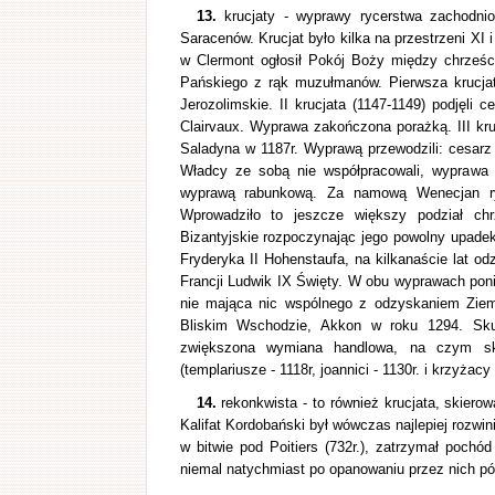
13.
krucjaty - wyprawy rycerstwa zachodnio
Saracenów. Krucjat było kilka na przestrzeni XI i
w Clermont ogłosił Pokój Boży między chrześc
Pańskiego z rąk muzułmanów. Pierwsza krucjat
Jerozolimskie. II krucjata (1147-1149) podjęli 
Clairvaux. Wyprawa zakończona porażką. III kruc
Saladyna w 1187r. Wyprawą przewodzili: cesarz F
Władcy ze sobą nie współpracowali, wyprawa po
wyprawą rabunkową. Za namową Wenecjan ryc
Wprowadziło to jeszcze większy podział chr
Bizantyjskie rozpoczynając jego powolny upade
Fryderyka II Hohenstaufa, na kilkanaście lat odzy
Francji Ludwik IX Święty. W obu wyprawach poni
nie mająca nic wspólnego z odzyskaniem Ziemi 
Bliskim Wschodzie, Akkon w roku 1294. Sku
zwiększona wymiana handlowa, na czym sko
(templariusze - 1118r, joannici - 1130r. i krzyżacy 
14.
rekonkwista - to również krucjata, skiero
Kalifat Kordobański był wówczas najlepiej rozwi
w bitwie pod Poitiers (732r.), zatrzymał poch
niemal natychmiast po opanowaniu przez nich pó