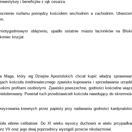
westytury i beneficjów z rąk cesarza.
umocnienie rozłamu pomiędzy kościołem wschodnim a zachodnim. Utworzen
um.
miotygodniowym oblężeniu, upadło ostatnie miasto łacinników na Blisk
koniec krucjat
 Maga, który wg Dziejów Apostolskich chciał kupić władzę sprawowan
jach kościoła średniowiecznego zjawisko kupowania i sprzedawania urzędó
sokimi profitami osobistymi. Zjawisko powszechne, godności kościelne wiąza
ietolerowany. Powstał ruch przedstawicieli kościoła nawołujący do skromnośc
woryzowania krewnych przez papieży przy nadawaniu godności kardynalskic
cioła wbrew celibatowi. Do XI wieku wysocy duchowni w wielu przypadka
orz VII oraz jego dwaj poprzednicy wystąpili przeciw nikolaizmowi.