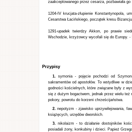
zaakceptowanego przez cesarza, pozbawiała go in
1204-IV krucjata-złupienie Konstantynopola, 
Cesarstwa Łacińskiego, początek kresu Bizancj
1291-upadek twierdzy Akkon, po prawie sied
Wschodzie, krzyżowcy wycofali się do Europy. - 
Przypisy
1.
symonia - pojęcie pochodzi od Szymona
sakramentów od apostołów. To wstydliwe w dzie
godności kościelnych, które związane były z wy
się z dużym bogactwem, jednak przez wielu też n
pokory, powrotu do korzeni chrześcijaństwa.
2.
nepotyzm - zjawisko uprzywilejowania, fa
książęcych, urzędów dworskich.
3.
nikolaizm - to działanie dostojników koś
posiadali żony, konkubiny i dzieci. Papież Grzeg