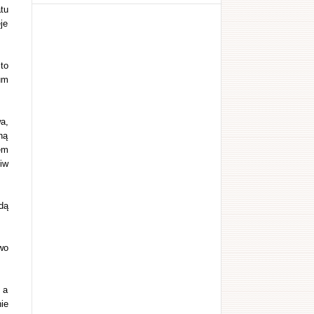
tu
je
to
um
a,
ną
em
iw
dą
wo
 a
ie