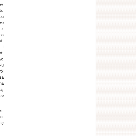
w,
du
bu
wo
 z
na
t.
 i
t.
wo
lu
ól
za
na
ą,
ie
i.
ot
ię