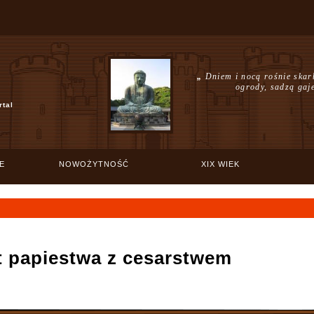
„
Dniem i nocą rośnie skar
ogrody, sadzą gaj
rtal
E
NOWOŻYTNOŚĆ
XIX WIEK
kt papiestwa z cesarstwem