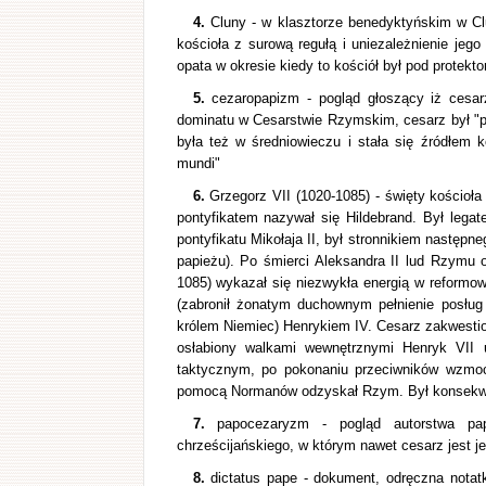
4.
Cluny - w klasztorze benedyktyńskim w Clu
kościoła z surową regułą i uniezależnienie jeg
opata w okresie kiedy to kościół był pod protekt
5.
cezaropapizm - pogląd głoszący iż cesarz
dominatu w Cesarstwie Rzymskim, cesarz był "
była też w średniowieczu i stała się źródłem
mundi"
6.
Grzegorz VII (1020-1085) - święty kościoł
pontyfikatem nazywał się Hildebrand. Był leg
pontyfikatu Mikołaja II, był stronnikiem następ
papieżu). Po śmierci Aleksandra II lud Rzymu o
1085) wykazał się niezwykła energią w reformow
(zabronił żonatym duchownym pełnienie posług 
królem Niemiec) Henrykiem IV. Cesarz zakwesti
osłabiony walkami wewnętrznymi Henryk VII u
taktycznym, po pokonaniu przeciwników wzmocn
pomocą Normanów odzyskał Rzym. Był konsekwent
7.
papocezaryzm - pogląd autorstwa papi
chrześcijańskiego, w którym nawet cesarz jest j
8.
dictatus pape - dokument, odręczna notat