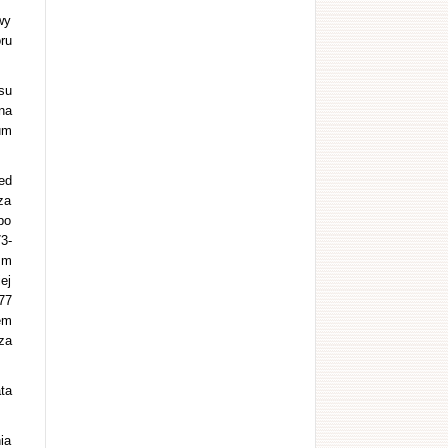
wy
ru
su
na
um
ed
za
po
3-
zm
ej
77
em
za
ta
ia