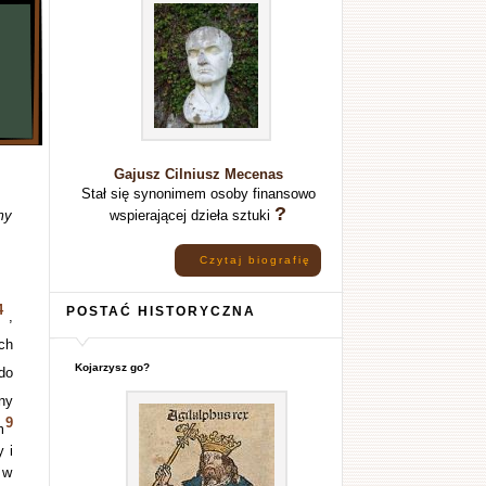
Gajusz Cilniusz Mecenas
Stał się synonimem osoby finansowo
?
my
wspierającej dzieła sztuki
Czytaj biografię
4
POSTAĆ HISTORYCZNA
,
ch
Kojarzysz go?
do
ny
9
m
 i
 w