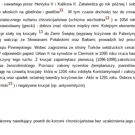
- zawartego przez Henryka V i Kaliksta II. Zatwierdza go rok później I sob
11
w włoskich na gibelinów i gwelfów
. W tym czasie dochodzi tez do zmia
12
statecznego rozłamu chrześcijaństwa (schizma wschodnia
) w 1054 rok
i prawosławny (grecki) - dobrze znać różnice między nimi. Kolejnym element
13
je stały się krucjaty
do Ziemi Świętej (wyprawy krzyżowe do Palestyny
cję walcząc ze Słowianami Połabskimi oraz Bałtami, prowadzili też proc
pu Pirenejskiego. Wobec zagrożenia ze strony Turków seldżuckich cesar
W odpowiedzi papież Urban II na synodzie w Clermont w 1095 roku rzuca has
yczyny tego ruchu. Z krucjat zapamiętasz pierwszą (1096-1099),zakończo
a Jerozolimskiego. Poznasz zakony rycerskie (templariuszy, joannitów
agę na czwartą krucjatę- która w 1204 roku zdobyła Konstantynopol i założy
ęcą oraz upadek ostatniej twierdzy krzyżowców - Akki w 1291 roku. Dobrze t
15
yński
) i negatywne krucjat (np. antysemityzm).
akonny nawołujący powrót do korzeni chrześcijaństwa bez uzależnienia jego 