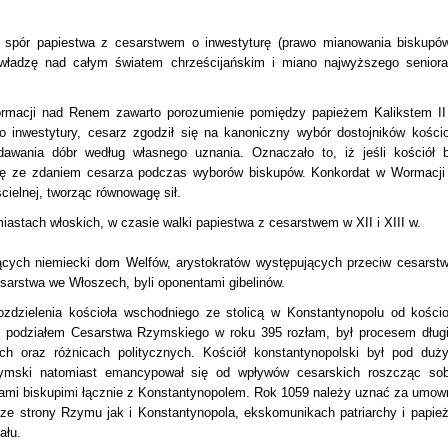
 spór papiestwa z cesarstwem o inwestyturę (prawo mianowania biskupów
 władzę nad całym światem chrześcijańskim i miano najwyższego seniora
rmacji nad Renem zawarto porozumienie pomiędzy papieżem Kalikstem II
 inwestytury, cesarz zgodził się na kanoniczny wybór dostojników kościo
awania dóbr według własnego uznania. Oznaczało to, iż jeśli kościół b
 się ze zdaniem cesarza podczas wyborów biskupów. Konkordat w Wormacji
cielnej, tworząc równowagę sił.
miastach włoskich, w czasie walki papiestwa z cesarstwem w XII i XIII w.
ających niemiecki dom Welfów, arystokratów występujących przeciw cesarstw
esarstwa we Włoszech, byli oponentami gibelinów.
zdzielenia kościoła wschodniego ze stolicą w Konstantynopolu od kościo
y podziałem Cesarstwa Rzymskiego w roku 395 rozłam, był procesem dług
ch oraz różnicach politycznych. Kościół konstantynopolski był pod duż
rzymski natomiast emancypował się od wpływów cesarskich roszcząc sob
cami biskupimi łącznie z Konstantynopolem. Rok 1059 należy uznać za umow
ze strony Rzymu jak i Konstantynopola, ekskomunikach patriarchy i papież
ału.