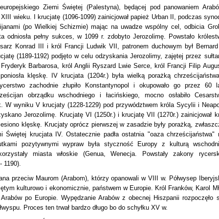
europejskiego Ziemi Świętej (Palestyna), będącej pod panowaniem Arabó
 XIII wieku. I krucjatę (1096-1099) zainicjował papież Urban II, podczas syno
ijanami (po Wielkiej Schizmie) mając na uwadze wspólny cel, odbicia Gro
a odniosła pełny sukces, w 1099 r. zdobyto Jerozolimę. Powstało królest
cesarz Konrad III i król Francji Ludwik VII, patronem duchowym był Bernard
jatę (1189-1192) podjęto w celu odzyskania Jerozolimy, zajętej przez sułta
ryderyk Barbarosa, król Anglii Ryszard Lwie Serce, król Francji Filip Augus
niosła klęskę. IV krucjata (1204r.) była wielką porażką chrześcijaństwa
erstwo zachodnie złupiło Konstantynopol i okupowało go przez 60 la
ześcijan obrządku wschodniego i łacińskiego, mocno osłabiło Cesarst
k. W wyniku V krucjaty (1228-1229) pod przywództwem króla Sycylii i Neapo
skano Jerozolimę. Krucjatę VI (1250r.) i krucjatę VII (1270r.) zainicjował kr
esiono klęskę. Krucjaty oprócz pierwszej w zasadzie były porażką, zwłaszc
Świętej krucjata IV. Ostatecznie padła ostatnia "oaza chrześcijaństwa" 
tkami pozytywnymi wypraw była styczność Europy z kulturą wschodni
rzystały miasta włoskie (Genua, Wenecja. Powstały zakony rycersk
- 1190).
wana przeciw Maurom (Arabom), którzy opanowali w VIII w. Półwysep Iberyjsk
niętym kulturowo i ekonomicznie, państwem w Europie. Król Franków, Karol Mł
ód Arabów po Europie. Wypędzanie Arabów z obecnej Hiszpanii rozpoczęło s
łwyspu. Proces ten trwał bardzo długo bo do schyłku XV w.