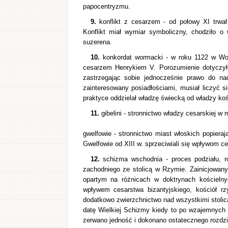
papocentryzmu.
9.
konflikt z cesarzem - od połowy XI trwał
Konflikt miał wymiar symboliczny, chodziło o
suzerena.
10.
konkordat wormacki - w roku 1122 w Wo
cesarzem Henrykiem V. Porozumienie dotyczyło
zastrzegając sobie jednocześnie prawo do nad
zainteresowany posiadłościami, musiał liczyć
praktyce oddzielał władzę świecką od władzy koś
11.
gibelini - stronnictwo władzy cesarskiej w 
gwelfowie - stronnictwo miast włoskich popier
Gwelfowie od XIII w. sprzeciwiali się wpływom c
12.
schizma wschodnia - proces podziału, ro
zachodniego ze stolicą w Rzymie. Zainicjowan
opartym na różnicach w doktrynach kościelny
wpływem cesarstwa bizantyjskiego, kościół 
dodatkowo zwierzchnictwo nad wszystkimi stoli
datę Wielkiej Schizmy kiedy to po wzajemnych 
zerwano jedność i dokonano ostatecznego rozdzi