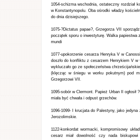
1054-schizma wschodnia, ostateczny rozdział ko
w Konstantynopolu. Oba ośrodki władzy kościelne
do dnia dzisiejszego.
1075-?Dictatus papae?, Grzegorza VII sporządz
początek sporu o inwestyturę. Walka papiestwa 
mundi
1077-upokorzenie cesarza Henryka V w Canossie.
doszło do konfliktu z cesarzem Henrykiem V w
wykluczało go ze społeczeństwa chrześcijańskie
(klęcząc w śniegu w worku pokutnym) pod mur
Grzegorzowi VII.
1095-sobór w Clermont. Papież Urban II ogłosił
miała być chwała i odpust grzechów.
1096-1099- I krucjata do Palestyny, jako jedyn
Jerozolimskie.
1122-konkordat wormacki, kompromisowy układ
cesarz miał dowolność czy nada biskupowi 