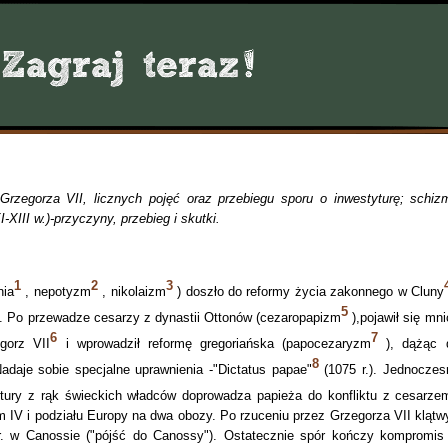
rzegorza VII, licznych pojęć oraz przebiegu sporu o inwestyturę; schiz
XIII w.)-przyczyny, przebieg i skutki.
1
2
3
nia
, nepotyzm
, nikolaizm
) doszło do reformy życia zakonnego w Cluny
5
i). Po przewadze cesarzy z dynastii Ottonów (cezaropapizm
),pojawił się mni
6
7
gorz VII
i wprowadził reformę gregoriańska (papocezaryzm
), dążąc 
8
Nadaje sobie specjalne uprawnienia -"Dictatus papae"
(1075 r.). Jednoczes
ury z rąk świeckich władców doprowadza papieża do konfliktu z cesarze
iem IV i podziału Europy na dwa obozy. Po rzuceniu przez Grzegorza VII klątwy
 r. w Canossie ("pójść do Canossy"). Ostatecznie spór kończy kompromis