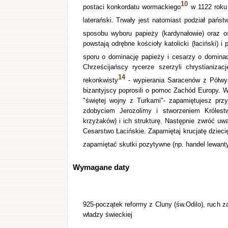
10
postaci konkordatu wormackiego
w 1122 roku 
laterański. Trwały jest natomiast podział państ
sposobu wyboru papieży (kardynałowie) oraz o
powstają odrębne kościoły katolicki (łaciński) 
sporu o dominację papieży i cesarzy o dominac
Chrześcijańscy rycerze szerzyli chrystianiza
14
rekonkwisty
- wypierania Saracenów z Półwys
bizantyjscy poprosili o pomoc Zachód Europy. 
"świętej wojny z Turkami"- zapamiętujesz prz
zdobyciem Jerozolimy i stworzeniem Królestw
krzyżaków) i ich strukturę. Następnie zwróć uw
Cesarstwo Łacińskie. Zapamiętaj krucjatę dzieci
zapamiętać skutki pozytywne (np. handel lewant
Wymagane daty
925-początek reformy z Cluny (św.Odilo), ruch z
władzy świeckiej