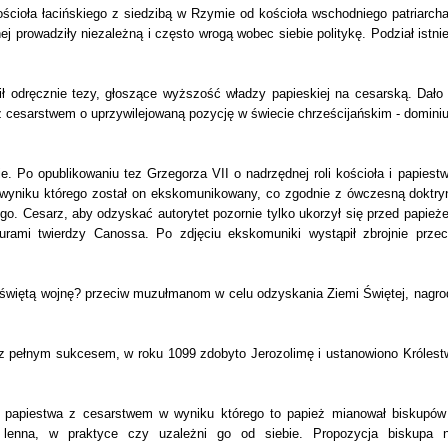
ścioła łacińskiego z siedzibą w Rzymie od kościoła wschodniego patriarcha
j prowadziły niezależną i często wrogą wobec siebie politykę. Podział istnie
ił odręcznie tezy, głoszące wyższość władzy papieskiej na cesarską. Dało 
z cesarstwem o uprzywilejowaną pozycję w świecie chrześcijańskim - domini
 Po opublikowaniu tez Grzegorza VII o nadrzędnej roli kościoła i papiestw
 wyniku którego został on ekskomunikowany, co zgodnie z ówczesną doktry
go. Cesarz, aby odzyskać autorytet pozornie tylko ukorzył się przed papież
ami twierdzy Canossa. Po zdjęciu ekskomuniki wystąpił zbrojnie przec
 ?świętą wojnę? przeciw muzułmanom w celu odzyskania Ziemi Świętej, nagro
a z pełnym sukcesem, w roku 1099 zdobyto Jerozolimę i ustanowiono Królest
 papiestwa z cesarstwem w wyniku którego to papież mianował biskupów
lenna, w praktyce czy uzależni go od siebie. Propozycja biskupa n