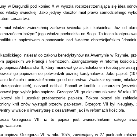
ny w Burgundii pod koniec X w. wyszła rozprzestrzeniająca się idea odno
o od władzy świeckiej. Jako jedyny klasztor miał prawo samodzielnego wybo
oratem cesarstwa.
 miał władze zwierzchnią zarówno świecką jak i kościelną. Już od okre
pomazańcem bożym" jego władza pochodziła od Boga. Ta teoria kontynuowa
 konfliktu z papiestwem o panowanie nad światem chrześcijańskim "domini
a katolickiego, należał do zakonu benedyktynów na Awentynie w Rzymie, prz
atem papieskim we Francji i Niemczech. Zaangażowany w reformę kościoła 
nego papieża Aleksandra II, który mianował go archidiakonem (osobą pierwszą 
bwołał go papieżem co potwierdzili później kardynałowie. Jako papież (107
aniu kościoła i uniezależnianiu go od cesarstwa. Zwalczał symonię, nikolai
duszpasterskich), narzucił celibat. Popadł w konflikt z cesarzem (wcześni
onował jego wybór jako papieża, Grzegorz VII go ekskomunikował. W roku 10
korzył się i uzyskał przebaczenie papieża. Pokora okazał się zabiegi
iony król znów wystąpił przeciw papieżowi. Grzegorz VII był nieugięty, 
ny w walce o inwestyturę z cesarstwem jak i w reformach kościoła.
eża Grzegorza VII, iż to papież jest zwierzchnikiem całego świa
ego wasalem.
ka papieża Grzegorza VII w roku 1075, zawierający w 27 punktach założen