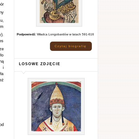
ór
ny
u,
em
).
Podpowiedź:
Władca Longobardów w latach 591-616
es
Czytaj biografię
ze
ło
ną
LOSOWE ZDJĘCIE
 i
ła
eż
od