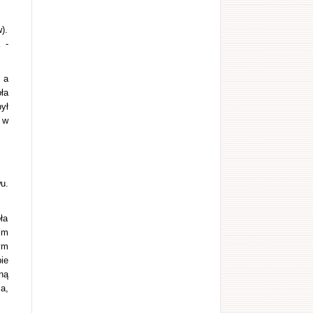
).
 -
 a
ła
ył
 w
u.
ła
im
ym
ie
ną
a,