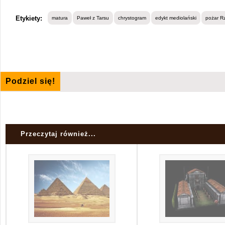
Etykiety:
matura
Paweł z Tarsu
chrystogram
edykt mediolański
pożar R
Podziel się!
Przeczytaj również...