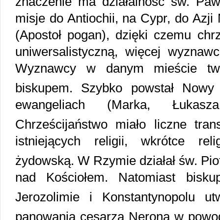
znaczenie ma działalność św. Paw
misje do Antiochii, na Cypr, do Azji
(Apostoł pogan), dzięki czemu chrze
uniwersalistyczną, więcej wyznaw
Wyznawcy w danym mieście twor
biskupem. Szybko powstał Nowy 
ewangeliach (Marka, Łukas
Chrześcijaństwo miało liczne tran
istniejących religii, wkrótce r
żydowską. W Rzymie działał św. Pio
nad Kościołem. Natomiast biskupi
Jerozolimie i Konstantynopolu utw
panowania cesarza Nerona w powo