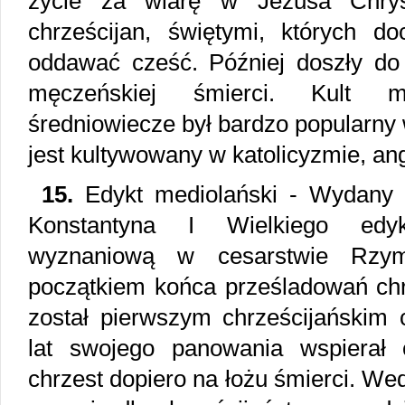
życie za wiarę w Jezusa Chryst
chrześcijan, świętymi, których 
oddawać cześć. Później doszły do
męczeńskiej śmierci. Kult 
średniowiecze był bardzo popularny 
jest kultywowany w katolicyzmie, ang
15.
Edykt mediolański - Wydany 
Konstantyna I Wielkiego edy
wyznaniową w cesarstwie Rzy
początkiem końca prześladowań chrz
został pierwszym chrześcijańskim 
lat swojego panowania wspierał 
chrzest dopiero na łożu śmierci. Wed