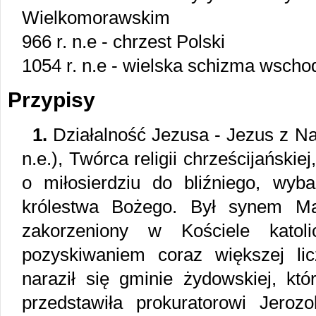
Wielkomorawskim
966 r. n.e - chrzest Polski
1054 r. n.e - wielska schizma wscho
Przypisy
1.
Działalność Jezusa - Jezus z Naza
n.e.), Twórca religii chrześcijański
o miłosierdziu do bliźniego, wyba
królestwa Bożego. Był synem Mar
zakorzeniony w Kościele katol
pozyskiwaniem coraz większej li
naraził się gminie żydowskiej, któ
przedstawiła prokuratorowi Jerozo