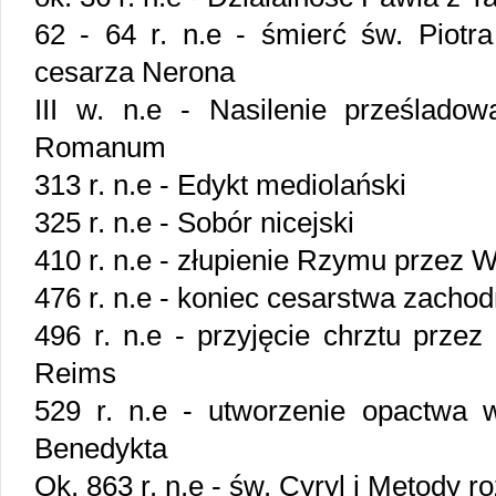
62 - 64 r. n.e - śmierć św. Piotr
cesarza Nerona
III w. n.e - Nasilenie prześlado
Romanum
313 r. n.e - Edykt mediolański
325 r. n.e - Sobór nicejski
410 r. n.e - złupienie Rzymu przez 
476 r. n.e - koniec cesarstwa zacho
496 r. n.e - przyjęcie chrztu prze
Reims
529 r. n.e - utworzenie opactwa
Benedykta
Ok. 863 r. n.e - św. Cyryl i Metody 