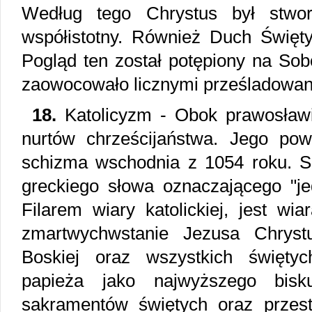
Według tego Chrystus był stwo
współistotny. Również Duch Święty
Pogląd ten został potępiony na Sob
zaowocowało licznymi prześladowan
18.
Katolicyzm - Obok prawosław
nurtów chrześcijaństwa. Jego pow
schizma wschodnia z 1054 roku. 
greckiego słowa oznaczającego "je
Filarem wiary katolickiej, jest wi
zmartwychwstanie Jezusa Chryst
Boskiej oraz wszystkich świętyc
papieża jako najwyższego bisk
sakramentów świętych oraz przes