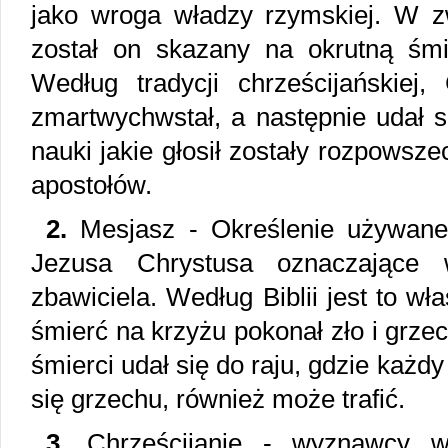
jako wroga władzy rzymskiej. W z
został on skazany na okrutną śmi
Według tradycji chrześcijańskiej,
zmartwychwstał, a następnie udał s
nauki jakie głosił zostały rozpowsz
apostołów.
2.
Mesjasz - Określenie używane 
Jezusa Chrystusa oznaczające 
zbawiciela. Według Biblii jest to wł
śmierć na krzyżu pokonał zło i grzec
śmierci udał się do raju, gdzie każd
się grzechu, również może trafić.
3.
Chrześcijanie - wyznawcy w