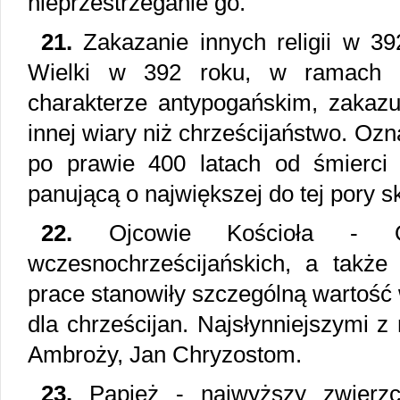
nieprzestrzeganie go.
21.
Zakazanie innych religii w 39
Wielki w 392 roku, w ramach d
charakterze antypogańskim, zakazu
innej wiary niż chrześcijaństwo. Ozn
po prawie 400 latach od śmierci C
panującą o największej do tej pory sk
22.
Ojcowie Kościoła - Ok
wczesnochrześcijańskich, a także p
prace stanowiły szczególną wartość 
dla chrześcijan. Najsłynniejszymi z 
Ambroży, Jan Chryzostom.
23.
Papież - najwyższy zwierzch