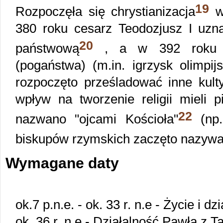
19
Rozpoczęła się chrystianizacja
we
380 roku cesarz Teodozjusz I uznał
20
państwową
, a w 392 roku za
(pogaństwa) (m.in. igrzysk olimpij
rozpoczęto prześladować inne kult
wpływ na tworzenie religii mieli p
22
nazwano "ojcami Kościoła"
(np.
biskupów rzymskich zaczęto nazywa
Wymagane daty
ok.7 p.n.e. - ok. 33 r. n.e - Życie i 
ok. 36 r. n.e - Działalność Pawła z T