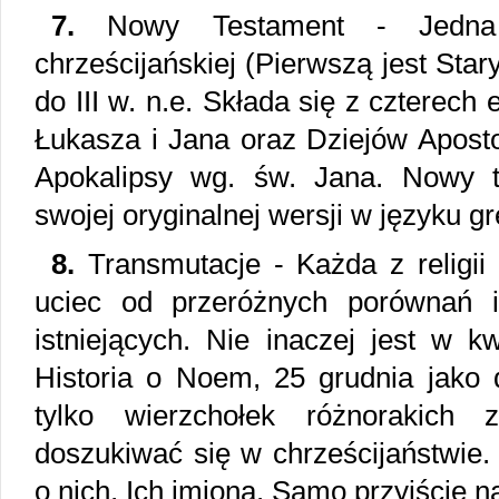
7.
Nowy Testament - Jedna 
chrześcijańskiej (Pierwszą jest Sta
do III w. n.e. Składa się z czterech
Łukasza i Jana oraz Dziejów Apostol
Apokalipsy wg. św. Jana. Nowy t
swojej oryginalnej wersji w języku g
8.
Transmutacje - Każda z religii w
uciec od przeróżnych porównań 
istniejących. Nie inaczej jest w kwe
Historia o Noem, 25 grudnia jako 
tylko wierzchołek różnorakich 
doszukiwać się w chrześcijaństwie. 
o nich, Ich imiona. Samo przyjście 