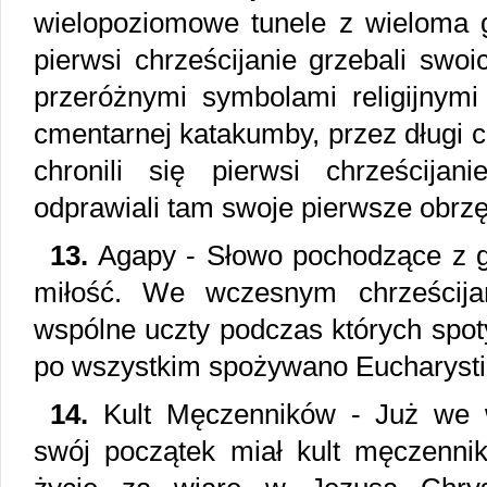
wielopoziomowe tunele z wieloma g
pierwsi chrześcijanie grzebali swo
przeróżnymi symbolami religijnymi
cmentarnej katakumby, przez długi 
chronili się pierwsi chrześcijan
odprawiali tam swoje pierwsze obrzę
13.
Agapy - Słowo pochodzące z gr
miłość. We wczesnym chrześcija
wspólne uczty podczas których spoty
po wszystkim spożywano Eucharysti
14.
Kult Męczenników - Już we w
swój początek miał kult męczennik