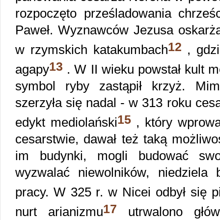
rozpoczęto prześladowania chrześci
Paweł. Wyznawców Jezusa oskarżano
12
w rzymskich katakumbach
, gdzi
13
agapy
. W II wieku powstał kult 
symbol ryby zastąpił krzyż. Mim
szerzyła się nadal - w 313 roku ces
15
edykt mediolański
, który wprow
cesarstwie, dawał też taką możliw
im budynki, mogli budować swoj
wyzwalać niewolników, niedziela
pracy. W 325 r. w Nicei odbył się 
17
nurt arianizmu
utrwalono głów