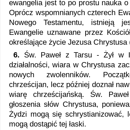
ewangelia jest to po prostu nauka 
Oprócz wspomnianych czterech Ewa
Nowego Testamentu, istnieją je
Ewangelie uznawane przez Kościół 
określające życie Jezusa Chrystusa
6.
Św. Paweł z Tarsu - Żył w I 
działalności, wiara w Chrystusa za
nowych zwolenników. Począt
chrześcijan, lecz później doznał na
wiarę chrześcijańską. Św. Paweł
głoszenia słów Chrystusa, ponieważ
Żydzi mogą się schrystianizować, l
mogą dostąpić tej łaski.