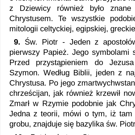
z Dziewicy również było znane n
Chrystusem. Te wszystkie podob
mitologii celtyckiej, egipskiej, grecki
9.
Św. Piotr - Jeden z apostołó
pierwszy Papież. Jego symbolami 
Przed przystąpieniem do Jezusa
Szymon. Według Biblii, jeden z na
Chrystusa. Po jego zmartwychwstani
chrześcijan, jak również krzewił no
Zmarł w Rzymie podobnie jak Chry
Jedna z teorii, mówi o tym, iż tam
grobu, znajduje się bazylika św. Piot