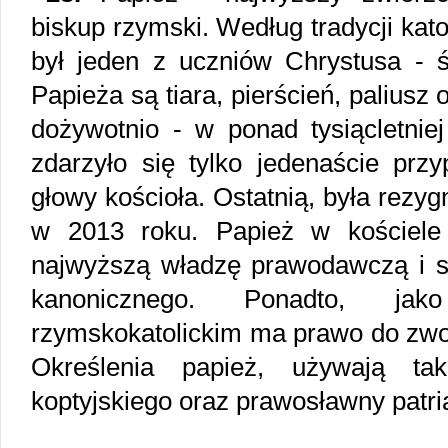
biskup rzymski. Według tradycji kat
był jeden z uczniów Chrystusa - ś
Papieża są tiara, pierścień, paliusz 
dożywotnio - w ponad tysiącletniej
zdarzyło się tylko jedenaście przy
głowy kościoła. Ostatnią, była rezy
w 2013 roku. Papież w kościele 
najwyższą władzę prawodawczą i 
kanonicznego. Ponadto, ja
rzymskokatolickim ma prawo do zwo
Określenia papież, używają tak
koptyjskiego oraz prawosławny patri