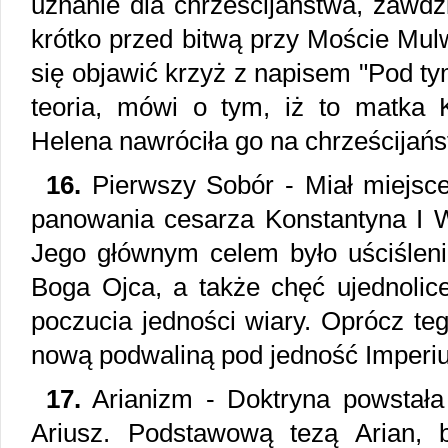
uznanie dla chrześcijaństwa, zawdz
krótko przed bitwą przy Moście Mulw
się objawić krzyż z napisem "Pod t
teoria, mówi o tym, iż to matka K
Helena nawróciła go na chrześcijańs
16.
Pierwszy Sobór - Miał miejsce
panowania cesarza Konstantyna I Wi
Jego głównym celem było uściślenie
Boga Ojca, a także chęć ujednolic
poczucia jedności wiary. Oprócz te
nową podwaliną pod jedność Impe
17.
Arianizm - Doktryna powstała 
Ariusz. Podstawową tezą Arian, by