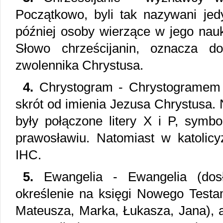
Początkowo, byli tak nazywani jed
później osoby wierzące w jego nauk
Słowo chrześcijanin, oznacza do
zwolennika Chrystusa.
4.
Chrystogram - Chrystogramem
skrót od imienia Jezusa Chrystusa
były połączone litery X i P, symbo
prawosławiu. Natomiast w katolicyz
IHC.
5.
Ewangelia - Ewangelia (dosł
określenie na księgi Nowego Testa
Mateusza, Marka, Łukasza, Jana), 