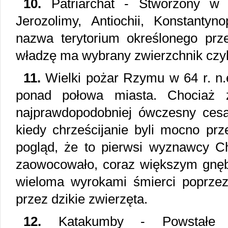
10.
Patriarchat - Stworzony w
Jerozolimy, Antiochii, Konstantyno
nazwa terytorium określonego prz
władzę ma wybrany zwierzchnik czyli
11.
Wielki pożar Rzymu w 64 r. n.e
ponad połowa miasta. Chociaż 
najprawdopodobniej ówczesny cesa
kiedy chrześcijanie byli mocno prz
pogląd, że to pierwsi wyznawcy Ch
zaowocowało, coraz większym gnębi
wieloma wyrokami śmierci poprzez
przez dzikie zwierzęta.
12.
Katakumby - Powstałe w