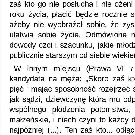
zaś kto go nie posłucha i nie ożeni
roku życia, płacić będzie rocznie 
ażeby nie wyobrażał sobie, że zys
ułatwia sobie życie. Odmówione 
dowody czci i szacunku, jakie mło
publicznie starszym od siebie wieki
W innym miejscu (Prawa VI 77
kandydata na męża: „Skoro zaś kto
pięć i mając sposobność rozejrzeć s
jak sądzi, dziewczynę która mu od
wspólnego płodzenia potomstwa,
małżeńskie, i niech czyni to każdy 
najpóźniej (...). Ten zaś kto... odł