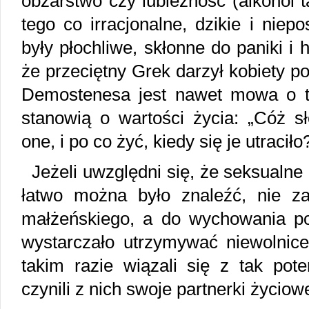
obżarstwo czy lubieżność (alkohol t
tego co irracjonalne, dzikie i niep
były płochliwe, skłonne do paniki i h
że przeciętny Grek darzył kobiety 
Demostenesa jest nawet mowa o t
stanowią o wartości życia: „Cóż s
one, i po co żyć, kiedy się je utraciło
Jeżeli uwzględni się, że seksualne 
łatwo można było znaleźć, nie z
małżeńskiego, a do wychowania po
wystarczało utrzymywać niewolnice
takim razie wiązali się z tak pote
czynili z nich swoje partnerki życio