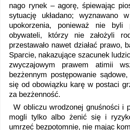
nago rynek – agorę, śpiewając pios
sytuację układano; wyznawano w 
upokorzenia, ponieważ nie byli
obywateli, którzy nie założyli ro
przestawało nawet działać prawo, b
Sparcie, nakazujące szacunek ludz
zwyczajowym prawem atimii wsz
bezżennym postępowanie sądowe, 
się od obowiązku karę w postaci g
za bezżenność.
W obliczu wrodzonej gnuśności i p
mogli tylko albo żenić się i ryzy
umrzeć bezpotomnie, nie mając kom