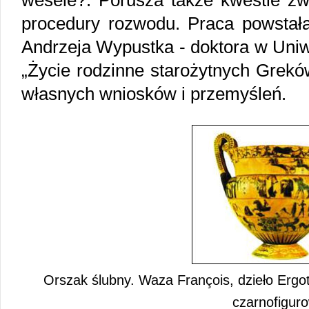
wesele?. Porusza także kwestie z
procedury rozwodu. Praca powstała
Andrzeja Wypustka - doktora w Uniw
„Życie rodzinne starożytnych Grekó
własnych wniosków i przemyśleń.
Orszak ślubny. Waza François, dzieło Ergotim
czarnofigur