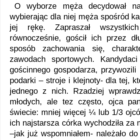
O wyborze męża decydował nato
wybierając dla niej męża spośród k
jej rękę. Zapraszał wszystkic
równocześnie, gościł ich przez dł
sposób zachowania się, charakt
zawodach sportowych. Kandydaci 
gościnnego gospodarza, przywozili
podarki – stroje i klejnoty- dla tej,
jednego z nich. Rzadziej wprawd
młodych, ale tez często, ojca pa
świecie: mniej więcej ¼ lub 1/3 ojc
ich najstarsza córka wychodziła za
–jak już wspomniałem- należało do