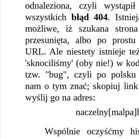
odnaleziona, czyli wystąpi
wszystkich
błąd 404
. Istni
możliwe, iż szukana strona
przesunięta, albo po prostu
URL. Ale niestety istnieje te
'sknociliśmy' (oby nie!) w kod
tzw. "bug", czyli po polsku
nam o tym znać; skopiuj link 
wyślij go na adres:
naczelny[malpa]h
Wspólnie oczyśćmy histu