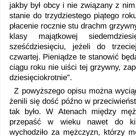
jakby był obcy i nie związany z ni
stanie do trzydziestego piątego rok
płacenie rocznie stu drachm grzywny
klasy majątkowej siedemdziesi
sześćdziesięciu, jeżeli do trzecie
czwartej. Pieniądze te stanowić będ
ciągu roku nie uiści tej grzywny, z
dziesięciokrotnie”.
Z powyższego opisu można wycią
żenili się dość późno w przeciwieńst
tak było. W Atenach między męż
przepaść w wieku nawet do kilk
wychodziło za mężczyzn, którzy mo