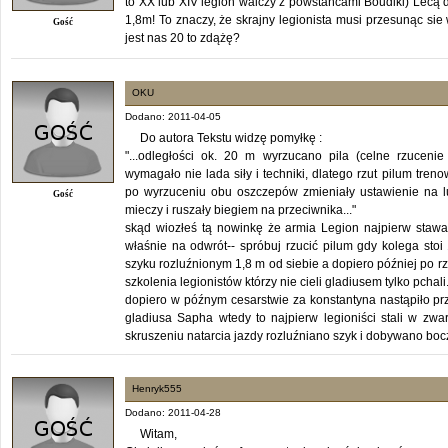
to XX lub XIV legion walczy z powstańcami Boudiki) Lecą d
1,8m! To znaczy, że skrajny legionista musi przesunąc sie
Gość
jest nas 20 to zdążę?
OKU
Dodano: 2011-04-05
Do autora Tekstu widzę pomyłkę :
"...odległości ok. 20 m wyrzucano pila (celne rzucen
wymagało nie lada siły i techniki, dlatego rzut pilum tre
po wyrzuceniu obu oszczepów zmieniały ustawienie na lu
Gość
mieczy i ruszały biegiem na przeciwnika..."
skąd wiozłeś tą nowinkę że armia Legion najpierw stawał
właśnie na odwrót-- spróbuj rzucić pilum gdy kolega stoi
szyku rozluźnionym 1,8 m od siebie a dopiero później po rzu
szkolenia legionistów którzy nie cieli gladiusem tylko pcha
dopiero w późnym cesarstwie za konstantyna nastąpiło pr
gladiusa Sapha wtedy to najpierw legioniści stali w zwar
skruszeniu natarcia jazdy rozluźniano szyk i dobywano bocz
Henryk555
Dodano: 2011-04-28
Witam,