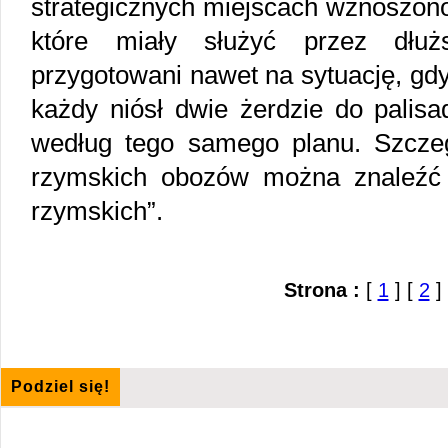
strategicznych miejscach wznoszono 
które miały służyć przez dłużs
przygotowani nawet na sytuację, gdy
każdy niósł dwie żerdzie do palis
według tego samego planu. Szcze
rzymskich obozów można znaleźć 
rzymskich”.
Strona :
[
1
] [
2
] 
Podziel się!