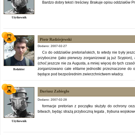
Bardzo dobry tekst i treściwy. Brakuje opisu oddziałów Pr
Użytkownik
Piotr Radziejewski
Dodano: 2007-02-27
Co do oddziałów pretoriańskich, to wtedy nie były jes
przyboczne (jako pierwszy zorganizował ją już Scypion),
(choć jeszcze nie za Augusta, a mniej więcej do tych czas
zorganizowano całe elitarne jednostki przeznaczone do o
Redaktor
będące pod bezpośrednim zwierzchnictwem władcy.
Dariusz Zabiegło
Dodano: 2007-02-28
formacje pretorian z początku służyły do ochrony cez
bitwach, będąc strażą przyboczną legata , trybuna wojskow
Użytkownik