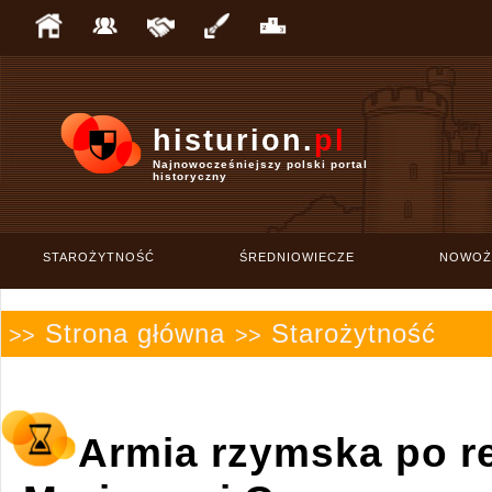
histurion.
pl
Najnowocześniejszy polski portal
historyczny
STAROŻYTNOŚĆ
ŚREDNIOWIECZE
NOWOŻ
Strona główna
Starożytność
>>
>>
Armia rzymska po r