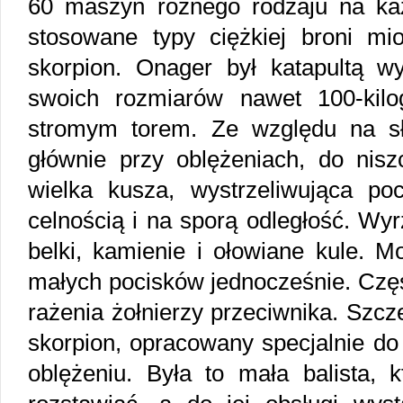
60 maszyn różnego rodzaju na każd
stosowane typy ciężkiej broni miot
skorpion. Onager był katapultą w
swoich rozmiarów nawet 100-kil
stromym torem. Ze względu na s
głównie przy oblężeniach, do nisz
wielka kusza, wystrzeliwująca poc
celnością i na sporą odległość. Wyrz
belki, kamienie i ołowiane kule. M
małych pocisków jednocześnie. Częs
rażenia żołnierzy przeciwnika. Szcz
skorpion, opracowany specjalnie do
oblężeniu. Była to mała balista, k