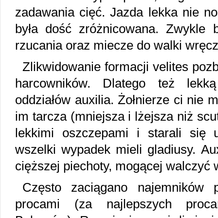
zadawania cięć. Jazda lekka nie nos
była dość zróżnicowana. Zwykle b
rzucania oraz miecze do walki wręcz
Zlikwidowanie formacji velites poz
harcowników. Dlatego też lekk
oddziałów auxilia. Żołnierze ci nie m
im tarcza (mniejsza i lżejsza niż sc
lekkimi oszczepami i starali się 
wszelki wypadek mieli gladiusy. Au
cięższej piechoty, mogącej walczyć 
Często zaciągano najemników p
procami (za najlepszych proca