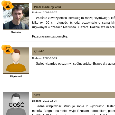
Piotr Radziejewski
Dodano: 2007-09-07
Właśnie zuważyłem tu literówkę (a raczej "cyfrówkę"), kt
tylko ok. 60 cm długości (chodzi oczywiście o samą kl
używanym w czasach Mariusza i Cezara. Późniejsze miecze 
Redaktor
Przepraszam za pomyłkę.
goia42
Dodano: 2008-10-09
Świetny,bardzo obszerny i spójny artykuł.Brawo dla auto
Użytkownik
Asmo
Dodano: 2011-02-04
Jedna watpliwość. Prubuje sobie to wyobrazić. Jeste
metrów. Biegnie na mnie i wyje. Rzucam jedno pilum, pote