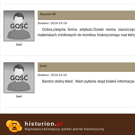
Zbyszek 88
Dodano: 2014-10-19
Dobra,zwięzla forma artykulu.Dzieki niemu zaoszc
materialach żródlowych do komiksu historycznego nad któr
Gość
Gość
Dodano: 2014-12-14
Bardzo dobry tekst . Mam pytanie skąd brałeś informacje
Gość
histurion.
pl
Najnowocześniejszy polski portal historyczny