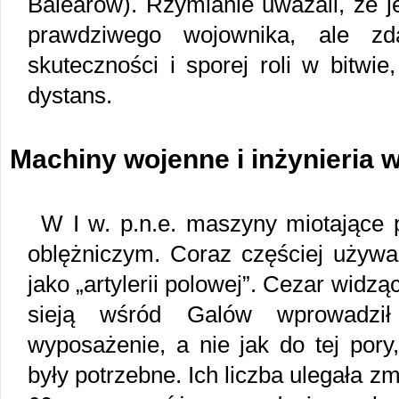
Balearów). Rzymianie uważali, że je
prawdziwego wojownika, ale zd
skuteczności i sporej roli w bitwie
dystans.
Machiny wojenne i inżynieria
W I w. p.n.e. maszyny miotające p
oblężniczym. Coraz częściej używa
jako „artylerii polowej”. Cezar widzą
sieją wśród Galów wprowadzi
wyposażenie, a nie jak do tej por
były potrzebne. Ich liczba ulegała z