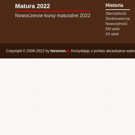
Matura 2022
Historia
Starożytność
Nowoczesne kursy maturalne 2022
Średniowiecze
Nowożytność
XIX wiek
XX wiek
Copyright © 2006-2022 by
histurion.
pl
. Korzystając z portalu akceptujesz wyk