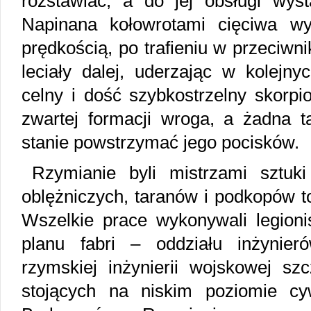
rozstawiać, a do jej obsługi wyst
Napinana kołowrotami cięciwa wy
prędkością, po trafieniu w przeciwn
leciały dalej, uderzając w kolejny
celny i dość szybkostrzelny skorpi
zwartej formacji wroga, a żadna t
stanie powstrzymać jego pocisków.
Rzymianie byli mistrzami sztuk
oblężniczych, taranów i podkopów to
Wszelkie prace wykonywali legioni
planu fabri – oddziału inżynier
rzymskiej inżynierii wojskowej sz
stojących na niskim poziomie cyw