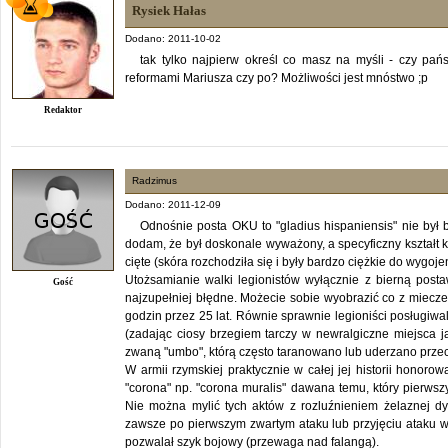
Rysiek Hałas
Dodano: 2011-10-02
tak tylko najpierw określ co masz na myśli - czy pańs
reformami Mariusza czy po? Możliwości jest mnóstwo ;p
Redaktor
Radzimus
Dodano: 2011-12-09
Odnośnie posta OKU to "gladius hispaniensis" nie był b
dodam, że był doskonale wyważony, a specyficzny kształt
cięte (skóra rozchodziła się i były bardzo ciężkie do wygojen
Utożsamianie walki legionistów wyłącznie z bierną posta
Gość
najzupełniej błędne. Możecie sobie wyobrazić co z miecze
godzin przez 25 lat. Równie sprawnie legioniści posługiwal
(zadając ciosy brzegiem tarczy w newralgiczne miejsca jak
zwaną "umbo", którą często taranowano lub uderzano przec
W armii rzymskiej praktycznie w całej jej historii honor
"corona" np. "corona muralis" dawana temu, który pierwsz
Nie można mylić tych aktów z rozluźnieniem żelaznej dys
zawsze po pierwszym zwartym ataku lub przyjęciu ataku w
pozwalał szyk bojowy (przewaga nad falangą).