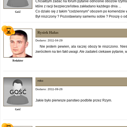
Chciałbym zadać na forum pytanie odnośnie obozów rzymskic
które z racji bezpieczeństwa zakładano każdego dnia ...
Co działo się z takim "codziennym" obozem po komendzie
Gość
Był niszczony ? Pozostawiany samemu sobie ? Proszę o o
Rysiek Hałas
Dodano: 2011-04-29
Nie jestem pewien, ala raczej obozy te niszczono. Nie
zwróciłem na ten fakt uwagi. Ale zadałeś ciekawe pytanie
Redaktor
miko
Dodano: 2011-09-26
Jakie było pierwsze panstwo podbite przez Rzym.
Gość