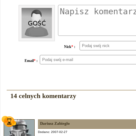
Nick
*
:
Email
*
:
14 celnych komentarzy
Dariusz Zabiegło
Dodano: 2007-02-27