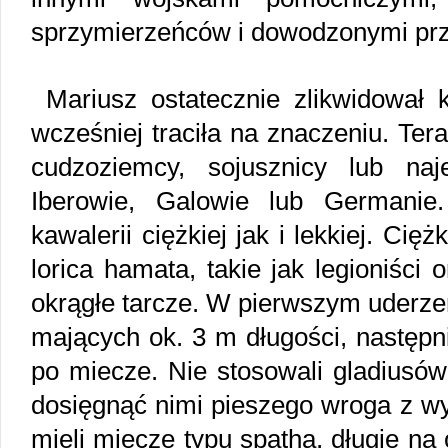
sprzymierzeńców i dowodzonymi pr
Mariusz ostatecznie zlikwidował k
wcześniej traciła na znaczeniu. Ter
cudzoziemcy, sojusznicy lub naj
Iberowie, Galowie lub Germanie.
kawalerii ciężkiej jak i lekkiej. Cięż
lorica hamata, takie jak legioniści
okrągłe tarcze. W pierwszym uderze
mających ok. 3 m długości, następn
po miecze. Nie stosowali gladiusów,
dosięgnąć nimi pieszego wroga z wy
mieli miecze typu spatha, długie na