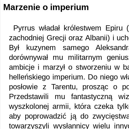
Marzenie o imperium
Pyrrus władał królestwem Epiru (t
zachodniej Grecji oraz Albanii) i u
Był kuzynem samego Aleksandr
dorównywał mu militarnym geniu
ambicje i marzył o stworzeniu w 
helleńskiego imperium. Do niego wła
posłowie z Tarentu, prosząc o
Przedstawili mu fantastyczną wiz
wyszkolonej armii, która czeka ty
aby poprowadzić ją do zwycięstw
towarzyszyli wysłannicy wielu inny