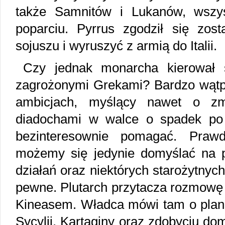
także Samnitów i Lukanów, wszy
poparciu. Pyrrus zgodził się zo
sojuszu i wyruszyć z armią do Italii.
Czy jednak monarcha kierował s
zagrożonymi Grekami? Bardzo wątpli
ambicjach, myślący nawet o zm
diadochami w walce o spadek po 
bezinteresownie pomagać. Praw
możemy się jedynie domyślać na p
działań oraz niektórych starożytnyc
pewne. Plutarch przytacza rozmowę 
Kineasem. Władca mówi tam o planac
Sycylii, Kartaginy oraz zdobyciu do