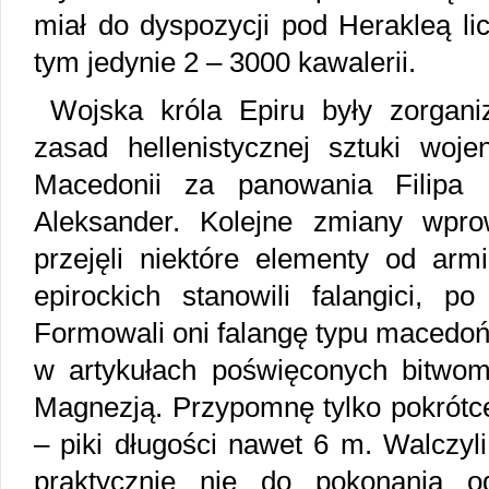
miał do dyspozycji pod Herakleą lic
tym jedynie 2 – 3000 kawalerii.
Wojska króla Epiru były zorgan
zasad hellenistycznej sztuki woje
Macedonii za panowania Filipa 
Aleksander. Kolejne zmiany wprow
przejęli niektóre elementy od arm
epirockich stanowili falangici, po
Formowali oni falangę typu macedoń
w artykułach poświęconych bitwom
Magnezją. Przypomnę tylko pokrótce,
– piki długości nawet 6 m. Walczyl
praktycznie nie do pokonania o