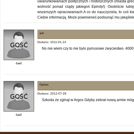
uwarunkowaniach politycznych i historycznych (miasta grecki
wolność ponad rządy jakiegoś Epiroty!). Osobiście lubi
wszerszych opracowaniach.A co do nauczyciela, to coś kiep
Ciebie informacją. Może powinieneś podsunąć mu jakąślek
adi
Dodano: 2011-01-14
No nie wiem czy to nie bylo pyrrusowe zwyciestwo. 4000 s
Gość
Optias
Dodano: 2012-07-26
Szkoda że zginął w Argos Gdyby zebrał nową armie mógł
Gość