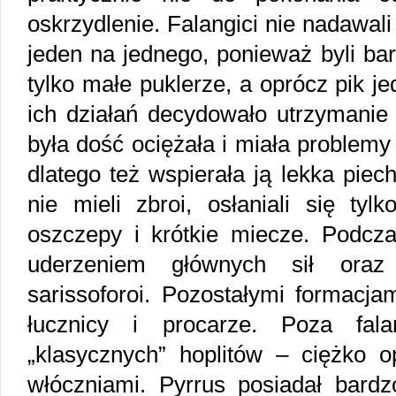
oskrzydlenie. Falangici nie nadawali
jeden na jednego, ponieważ byli bar
tylko małe puklerze, a oprócz pik j
ich działań decydowało utrzymanie 
była dość ociężała i miała proble
dlatego też wspierała ją lekka piec
nie mieli zbroi, osłaniali się tyl
oszczepy i krótkie miecze. Podcza
uderzeniem głównych sił oraz 
sarissoforoi. Pozostałymi formacja
łucznicy i procarze. Poza fala
„klasycznych” hoplitów – ciężko o
włóczniami. Pyrrus posiadał bardz