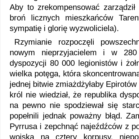
Aby to zrekompensować zarządził 
broń licznych mieszkańców Taren
sympatię i glorię wyzwoliciela).
Rzymianie rozpoczęli powszech
nowym nieprzyjacielem i w 280 
dyspozycji 80 000 legionistów i żoł
wielka potęga, która skoncentrowan
jednej bitwie zmiażdżyłaby Epirotów
król nie wiedział, że republika dys
na pewno nie spodziewał się starc
popełnili jednak poważny błąd. Za
Pyrrusa i zepchnąć najeźdźców z po
wojska na cztery korpusy, niepotr