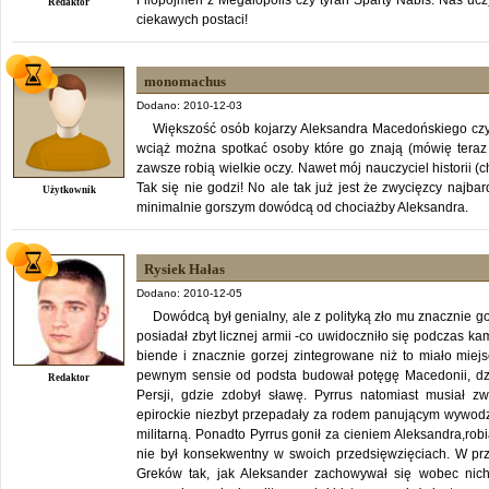
Redaktor
ciekawych postaci!
monomachus
Dodano: 2010-12-03
Większość osób kojarzy Aleksandra Macedońskiego czy 
wciąż można spotkać osoby które go znają (mówię teraz
zawsze robią wielkie oczy. Nawet mój nauczyciel historii (
Tak się nie godzi! No ale tak już jest że zwycięzcy najba
Użytkownik
minimalnie gorszym dowódcą od chociażby Aleksandra.
Rysiek Hałas
Dodano: 2010-12-05
Dowódcą był genialny, ale z polityką zło mu znacznie go
posiadał zbyt licznej armii -co uwidoczniło się podczas kam
biende i znacznie gorzej zintegrowane niż to miało miej
pewnym sensie od podsta budował potęgę Macedonii, dz
Redaktor
Persji, gdzie zdobył sławę. Pyrrus natomiast musiał
epirockie niezbyt przepadały za rodem panującym wywodz
militarną. Ponadto Pyrrus gonił za cieniem Aleksandra,rob
nie był konsekwentny w swoich przedsięwzięciach. W p
Greków tak, jak Aleksander zachowywał się wobec nich b