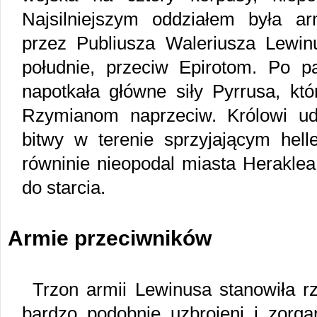
Najsilniejszym oddziałem była a
przez Publiusza Waleriusza Lewin
południe, przeciw Epirotom. Po 
napotkała główne siły Pyrrusa, któ
Rzymianom naprzeciw. Królowi ud
bitwy w terenie sprzyjającym helle
równinie nieopodal miasta Heraklea
do starcia.
Armie przeciwników
Trzon armii Lewinusa stanowiła r
bardzo podobnie uzbrojeni i zorgan