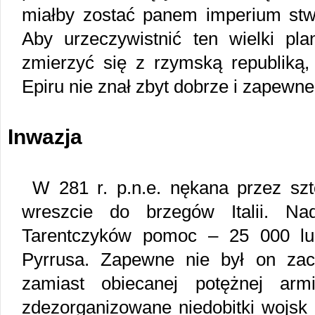
miałby zostać panem imperium stw
Aby urzeczywistnić ten wielki pla
zmierzyć się z rzymską republiką, 
Epiru nie znał zbyt dobrze i zapewne
Inwazja
W 281 r. p.n.e. nękana przez szto
wreszcie do brzegów Italii. Na
Tarentczyków pomoc – 25 000 lu
Pyrrusa. Zapewne nie był on zac
zamiast obiecanej potężnej arm
zdezorganizowane niedobitki wojsk