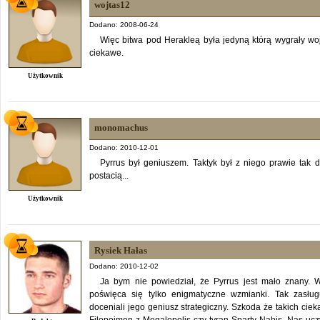
wojtas12
Dodano: 2008-06-24
Więc bitwa pod Herakleą była jedyną którą wygrały wo
ciekawe.
Użytkownik
monomachus
Dodano: 2010-12-01
Pyrrus był geniuszem. Taktyk był z niego prawie tak 
postacią...
Użytkownik
Rysiek Hałas
Dodano: 2010-12-02
Ja bym nie powiedział, że Pyrrus jest mało znany. 
poświęca się tylko enigmatyczne wzmianki. Tak zasług
doceniali jego geniusz strategiczny. Szkoda że takich ciek
Filopojmen z Megalopolis czy tyran Sparty Nabis. Nas uczy