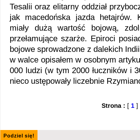
Tesalii oraz elitarny oddział przyb
jak macedońska jazda hetajrów. 
miały dużą wartość bojową, zdo
przełamujące szarże. Epiroci posiad
bojowe sprowadzone z dalekich Indii
w walce opisałem w osobnym artykule
000 ludzi (w tym 2000 łuczników i 30
nieco ustępowały liczebnie Rzymia
Strona :
[
1
]
Podziel się!