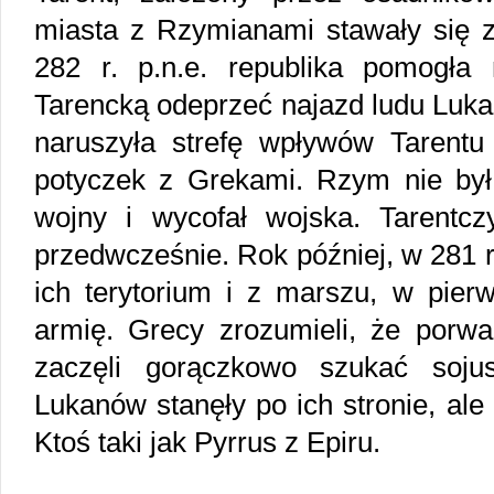
miasta z Rzymianami stawały się 
282 r. p.n.e. republika pomogła
Tarencką odeprzeć najazd ludu Luk
naruszyła strefę wpływów Tarentu
potyczek z Grekami. Rzym nie był
wojny i wycofał wojska. Tarentc
przedwcześnie. Rok później, w 281 r.
ich terytorium i z marszu, w pierw
armię. Grecy zrozumieli, że porwa
zaczęli gorączkowo szukać soju
Lukanów stanęły po ich stronie, ale 
Ktoś taki jak Pyrrus z Epiru.