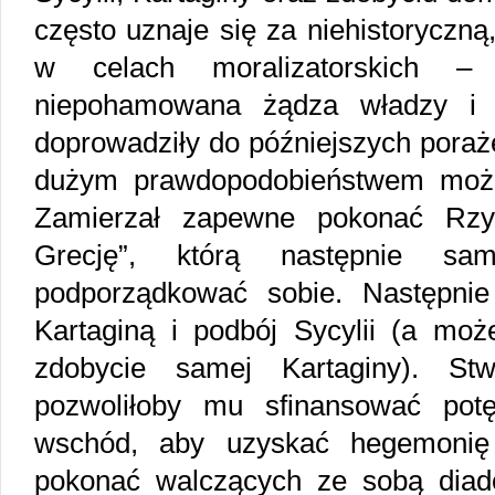
często uznaje się za niehistoryczn
w celach moralizatorskich 
niepohamowana żądza władzy i p
doprowadziły do późniejszych poraże
dużym prawdopodobieństwem możn
Zamierzał zapewne pokonać Rzy
Grecję”, którą następnie s
podporządkować sobie. Następni
Kartaginą i podbój Sycylii (a moż
zdobycie samej Kartaginy). Stw
pozwoliłoby mu sfinansować pot
wschód, aby uzyskać hegemonię 
pokonać walczących ze sobą dia