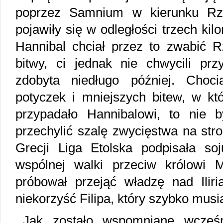
poprzez Samnium w kierunku Rzy
pojawiły się w odległości trzech ki
Hannibal chciał przez to zwabić R
bitwy, ci jednak nie chwycili pr
zdobyta niedługo później. Choc
potyczek i mniejszych bitew, w kt
przypadało Hannibalowi, to nie 
przechylić szalę zwycięstwa na st
Grecji Liga Etolska podpisała s
wspólnej walki przeciw królowi Ma
próbował przejąć władzę nad Iliri
niekorzyść Filipa, który szybko musi
Jak zostało wspomniane wcześni