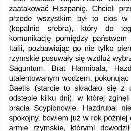
zaatakować Hiszpanię. Chcieli prz
przede wszystkim był to cios w 
(kopalnie srebra), który do te
komunikację pomiędzy państwem
Italii, pozbawiając go nie tylko pie
rzymskie posuwały się wzdłuż wybr
Saguntum. Brat Hannibala, Hazd
utalentowanym wodzem, pokonując 
Baetis (starcie to składało się z
odstępie kilku dni), w której zgin
bracia Scypionowie. Hazdrubal ni
spokojny, bowiem już w rok później
armie rzymskie, którymi dowodzi