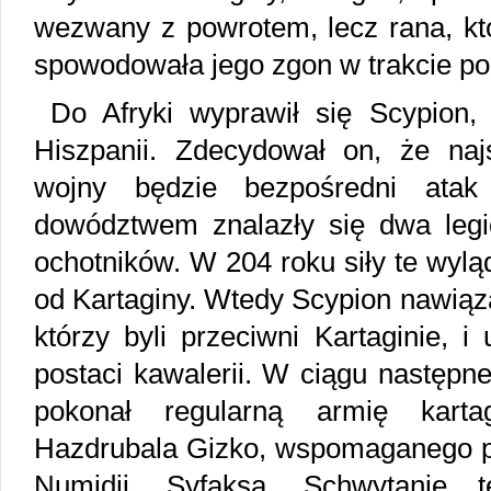
wezwany z powrotem, lecz rana, któ
spowodowała jego zgon w trakcie po
Do Afryki wyprawił się Scypion
Hiszpanii. Zdecydował on, że na
wojny będzie bezpośredni atak
dowództwem znalazły się dwa legion
ochotników. W 204 roku siły te wylą
od Kartaginy. Wtedy Scypion nawiąz
którzy byli przeciwni Kartaginie, 
postaci kawalerii. W ciągu następne
pokonał regularną armię karta
Hazdrubala Gizko, wspomaganego pr
Numidii, Syfaksa. Schwytanie t