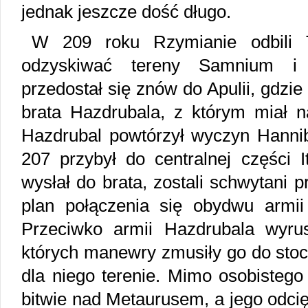
jednak jeszcze dość długo.
W 209 roku Rzymianie odbili T
odzyskiwać tereny Samnium i 
przedostał się znów do Apulii, gdzi
brata Hazdrubala, z którym miał 
Hazdrubal powtórzył wyczyn Hanniba
207 przybył do centralnej części It
wysłał do brata, zostali schwytani
plan połączenia się obydwu armii
Przeciwko armii Hazdrubala wyru
których manewry zmusiły go do stoc
dla niego terenie. Mimo osobisteg
bitwie nad Metaurusem, a jego odci