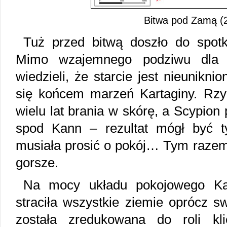
Bitwa pod Zamą (2
Tuż przed bitwą doszło do spotk
Mimo wzajemnego podziwu dla s
wiedzieli, że starcie jest nieunikn
się końcem marzeń Kartaginy. Rzym
wielu lat brania w skórę, a Scypio
spod Kann – rezultat mógł być t
musiała prosić o pokój… Tym razem 
gorsze.
Na mocy układu pokojowego Kart
straciła wszystkie ziemie oprócz sw
została zredukowana do roli kl