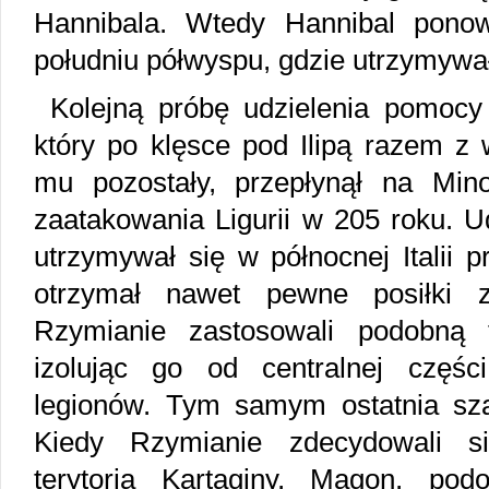
Hannibala. Wtedy Hannibal pono
południu półwyspu, gdzie utrzymywał 
Kolejną próbę udzielenia pomocy
który po klęsce pod Ilipą razem z 
mu pozostały, przepłynął na Min
zaatakowania Ligurii w 205 roku. 
utrzymywał się w północnej Italii p
otrzymał nawet pewne posiłki 
Rzymianie zastosowali podobną 
izolując go od centralnej częśc
legionów. Tym samym ostatnia sz
Kiedy Rzymianie zdecydowali si
terytoria Kartaginy, Magon, pod