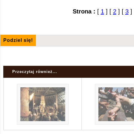
Strona :
[
1
] [
2
] [
3
]
Podziel się!
Przeczytaj również...