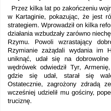
Przez kilka lat po zakończeniu woj
w Kartaginie, pokazując, że jest r
strategiem. Wprowadził on kilka refo
działania wzbudzały zarówno niechęć 
Rzymu. Powoli wzrastający dobro
Rzymianie zażądali wydania im H
uniknąć, udał się na dobrowoln
wędrówek odwiedził Tyr, Armenię, 
gdzie się udał, starał się wa
Ostatecznie, zagrożony zdradą ze 
wcześniej udzielił mu gościny, pop
truciznę.