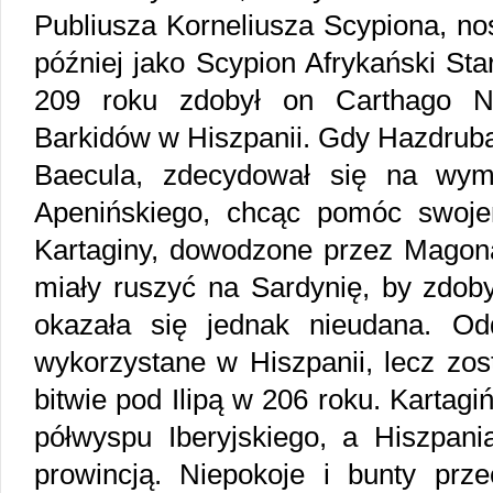
Publiusza Korneliusza Scypiona, no
później jako Scypion Afrykański Sta
209 roku zdobył on Carthago No
Barkidów w Hiszpanii. Gdy Hazdrubal
Baecula, zdecydował się na wym
Apenińskiego, chcąc pomóc swojem
Kartaginy, dowodzone przez Magona
miały ruszyć na Sardynię, by zdoby
okazała się jednak nieudana. Odd
wykorzystane w Hiszpanii, lecz zos
bitwie pod Ilipą w 206 roku. Kartagi
półwyspu Iberyjskiego, a Hiszpani
prowincją. Niepokoje i bunty pr