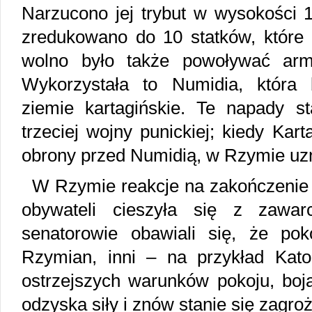
Narzucono jej trybut w wysokości 
zredukowano do 10 statków, które 
wolno było także powoływać arm
Wykorzystała to Numidia, która
ziemie kartagińskie. Te napady s
trzeciej wojny punickiej; kiedy Kar
obrony przed Numidią, w Rzymie uzn
W Rzymie reakcje na zakończenie 
obywateli cieszyła się z zawarc
senatorowie obawiali się, że po
Rzymian, inni – na przykład Kato
ostrzejszych warunków pokoju, boją
odzyska siły i znów stanie się zagroż