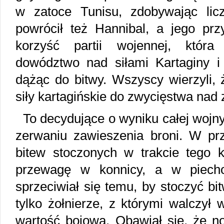
w zatoce Tunisu, zdobywając li
powrócił też Hannibal, a jego prz
korzyść partii wojennej, któr
dowództwo nad siłami Kartaginy i 
dążąc do bitwy. Wszyscy wierzyli,
siły kartagińskie do zwycięstwa n
To decydujące o wyniku całej wojny
zerwaniu zawieszenia broni. W prz
bitew stoczonych w trakcie tego ko
przewagę w konnicy, a w piecho
sprzeciwiał się temu, by stoczyć b
tylko żołnierze, z którymi walczył w
wartość bojową. Obawiał się, że no