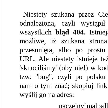
Niestety szukana przez Cie
odnaleziona, czyli wystąpi
wszystkich
błąd 404
. Istni
możliwe, iż szukana strona
przesunięta, albo po prostu
URL. Ale niestety istnieje te
'sknociliśmy' (oby nie!) w kod
tzw. "bug", czyli po polsku
nam o tym znać; skopiuj link 
wyślij go na adres:
naczelny[malpa]h