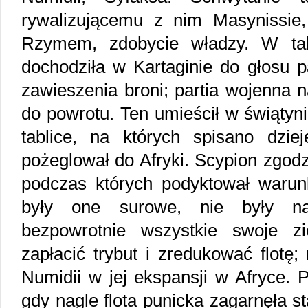
rywalizującemu z nim Masynissie,
Rzymem, zdobycie władzy. W taki
dochodziła w Kartaginie do głosu p
zawieszenia broni; partia wojenna 
do powrotu. Ten umieścił w świątyn
tablice, na których spisano dzi
pożeglował do Afryki. Scypion zgod
podczas których podyktował warun
były one surowe, nie były najg
bezpowrotnie wszystkie swoje zi
zapłacić trybut i zredukować flotę
Numidii w jej ekspansji w Afryce. P
gdy nagle flota punicka zagarnęła st