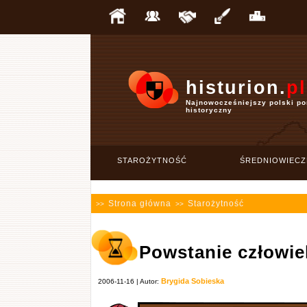
histurion.
pl
Najnowocześniejszy polski po
historyczny
STAROŻYTNOŚĆ
ŚREDNIOWIECZ
Strona główna
Starożytność
>>
>>
Powstanie człowiek
Brygida Sobieska
2006-11-16 | Autor: