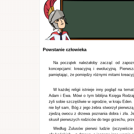
Powstanie człowieka
Na początek należałoby zacząć od zapozna
koncepcjami: kreacyjną i ewolucyjną. Pierwsza
pamiętając, że pomiędzy różnymi mitami kreacyj
W każdej religii istnieje inny pogląd na tema
Adam i Ewa. Mówi o tym biblijna Księga Rodza
żyli sobie szczęśliwie w ogrodzie, w kraju Eden
nie był sam, Bóg z jego żebra stworzył pierwszą k
zjedzą owocu z drzewa poznania dobra i zła. J
skusił pierwszych rodziców do tego grzechu, przez
Według Zulusów pierwsi ludzie (oczywiście