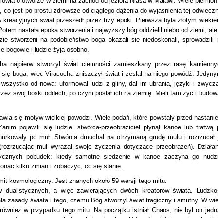
mówią o otworze w ziemi na zachód od jeziora Niasa w Malawi. Wiele plemion
, co jest po prostu zdrowsze od ciągłego dążenia do wyjaśnienia tej odwieczn
 kreacyjnych świat przeszedł przez trzy epoki. Pierwsza była złotym wiekie
. Potem nastała epoka stworzenia i najwyższy bóg oddzielił niebo od ziemi, ale
ie stworzeni na podobieństwo boga okazali się niedoskonali, sprowadzili 
e bogowie i ludzie żyją osobno.
ha najpierw stworzył świat ciemności zamieszkany przez rasę kamienny
 się boga, więc Viracocha zniszczył świat i zesłał na niego powódź. Jedyny
wszystko od nowa: uformował ludzi z gliny, dał im ubrania, języki i zwycza
przez swój boski oddech, po czym posłał ich na ziemię. Mieli tam żyć i budow
awia się motyw wielkiej powodzi. Wiele podań, które powstały przed nastani
anim pojawili się ludzie, stwórca-przeobraziciel płynął kanoe lub tratwą 
nurkowały po muł. Stwórca dmuchał na otrzymaną grudę mułu i rozrzucał j
(rozrzucając muł wyrażał swoje życzenia dotyczące przeobrażeń). Działan
tycznych pobudek: kiedy samotne siedzenie w kanoe zaczyna go nudzi
nać kilku zmian i zobaczyć, co się stanie.
it kosmologiczny. Jest znanych około 59 wersji tego mitu.
w dualistycznych, a więc zawierających dwóch kreatorów świata. Ludzko
ała zasady świata i tego, czemu Bóg stworzył świat tragiczny i smutny. W wie
 również w przypadku tego mitu. Na początku istniał Chaos, nie był on jedn