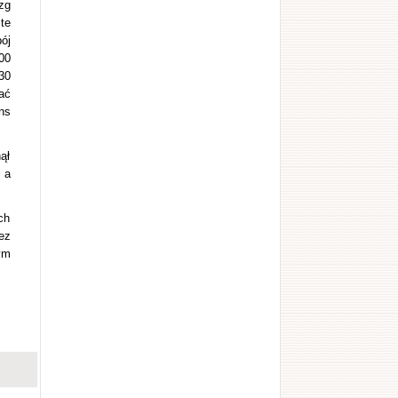
zg
te
ój
00
30
ać
ns
ął
 a
ch
ez
ym