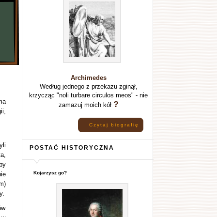
Archimedes
Według jednego z przekazu zginął,
krzycząc "noli turbare circulos meos" - nie
ma
?
zamazuj moich kół
i,
Czytaj biografię
li
POSTAĆ HISTORYCZNA
a,
by
Kojarzysz go?
ie
m)
y.
ów