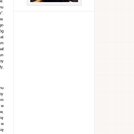
e.
nu
”.
w.
go
óg
at
am
ał
un
by
y,
mu
py
ym
 w
w,
ię
 w
ię