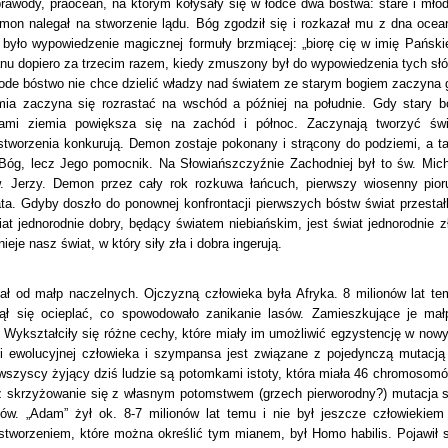
prawody, praocean, na którym kołysały się w łódce dwa bóstwa: stare i młod
mon nalegał na stworzenie lądu. Bóg zgodził się i rozkazał mu z dna ocea
było wypowiedzenie magicznej formuły brzmiącej: „biorę cię w imię Pańskie
nu dopiero za trzecim razem, kiedy zmuszony był do wypowiedzenia tych słó
łode bóstwo nie chce dzielić władzy nad światem ze starym bogiem zaczyna 
mia zaczyna się rozrastać na wschód a później na południe. Gdy stary b
ami ziemia powiększa się na zachód i północ. Zaczynają tworzyć świ
stworzenia konkurują. Demon zostaje pokonany i strącony do podziemi, a t
Bóg, lecz Jego pomocnik. Na Słowiańszczyźnie Zachodniej był to św. Mich
. Jerzy. Demon przez cały rok rozkuwa łańcuch, pierwszy wiosenny pior
a. Gdyby doszło do ponownej konfrontacji pierwszych bóstw świat przestał
wiat jednorodnie dobry, będący światem niebiańskim, jest świat jednorodnie zł
ieje nasz świat, w który siły zła i dobra ingerują.
ał od małp naczelnych. Ojczyzną człowieka była Afryka. 8 milionów lat te
ął się ocieplać, co spowodowało zanikanie lasów. Zamieszkujące je mał
 Wykształciły się różne cechy, które miały im umożliwić egzystencję w now
nii ewolucyjnej człowieka i szympansa jest związane z pojedynczą mutacją
wszyscy żyjący dziś ludzie są potomkami istoty, która miała 46 chromosomó
 skrzyżowanie się z własnym potomstwem (grzech pierworodny?) mutacja s
w. „Adam” żył ok. 8-7 milionów lat temu i nie był jeszcze człowiekiem
stworzeniem, które można określić tym mianem, był Homo habilis. Pojawił s