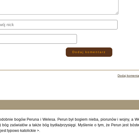
Dodaj komentarz
Dodaj komenta
odobnie bogów Peruna i Welesa. Perun był bogiem nieba, piorunów i wojny, a W
t) bóg zaświatów a także bóg bydła/przysięgi. Myślenie o tym, że Perun jest bós
st typowo katolickie >.