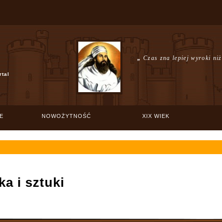
„
Czas zna lepiej wyroki ni
rtal
E
NOWOŻYTNOŚĆ
XIX WIEK
a i sztuki