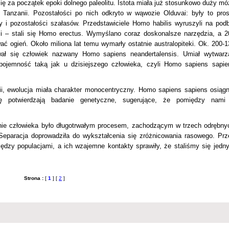
ię za początek epoki dolnego paleolitu. Istota miała już stosunkowo duży mó
i z Tanzanii. Pozostałości po nich odkryto w wąwozie Olduvai: były to pros
y i pozostałości szałasów. Przedstawiciele Homo habilis wyruszyli na podb
cji – stali się Homo erectus. Wymyślano coraz doskonalsze narzędzia, a 2
wać ogień. Około miliona lat temu wymarły ostatnie australopiteki. Ok. 200-1
ował się człowiek nazwany Homo sapiens neandertalensis. Umiał wytwarz
pojemność taką jak u dzisiejszego człowieka, czyli Homo sapiens sapie
ii, ewolucja miała charakter monocentryczny. Homo sapiens sapiens osiągn
tę potwierdzają badanie genetyczne, sugerujące, że pomiędzy nami
tanie człowieka było długotrwałym procesem, zachodzącym w trzech odrębny
. Separacja doprowadziła do wykształcenia się zróżnicowania rasowego. Prz
dzy populacjami, a ich wzajemne kontakty sprawiły, że staliśmy się jedn
Strona :
[
1
] [
2
]