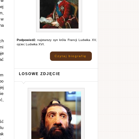
 w
ej
m,
 w
na
Podpowiedź:
najstarszy syn króla Francji Ludwika XV,
ch
ojciec Ludwika XVI.
mi
je
Czytaj biografię
ać
LOSOWE ZDJĘCIE
em
po
ej
ie
ć,
ść
lu
ak