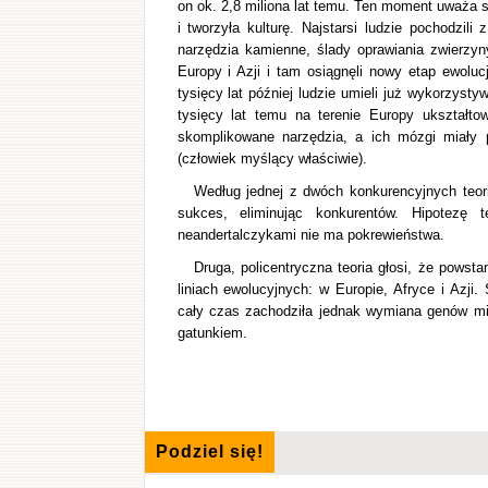
on ok. 2,8 miliona lat temu. Ten moment uważa s
i tworzyła kulturę. Najstarsi ludzie pochodzil
narzędzia kamienne, ślady oprawiania zwierzyn
Europy i Azji i tam osiągnęli nowy etap ewolu
tysięcy lat później ludzie umieli już wykorzysty
tysięcy lat temu na terenie Europy ukształt
skomplikowane narzędzia, a ich mózgi miały 
(człowiek myślący właściwie).
Według jednej z dwóch konkurencyjnych teor
sukces, eliminując konkurentów. Hipotezę 
neandertalczykami nie ma pokrewieństwa.
Druga, policentryczna teoria głosi, że pows
liniach ewolucyjnych: w Europie, Afryce i Azji
cały czas zachodziła jednak wymiana genów mię
gatunkiem.
Podziel się!