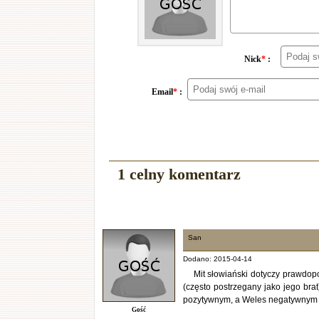
Nick
*
:
Email
*
:
1 celny komentarz
San
Dodano: 2015-04-14
Mit słowiański dotyczy prawdop
(często postrzegany jako jego bra
pozytywnym, a Weles negatywnym je
Gość