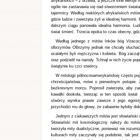
afrykańskich – z drzewa, a jeszcze inne wersje 
ogóle nie zastanawia się nad stworzeniem świata
tajemnicy. Według niektórych afrykańskich mitów
gdzie ludzie i zwierzęta żyli w idealnej harmonii
dalszym ciągu panowała idealna harmonia. Ludz
świat śmierć. Trzecia epoka to czas obecny, gdzi
Według jednego z mitów Inków bóg Viracoc
olbrzymów. Olbrzymy jednak nie chciały słuchać
ocalałymi byli mężczyzna i kobieta. Bóg zaczął 
oraz podzielił na narody. Tchnął w nich życie po
świątynie ku czci stwórcy.
W mitologii północnoamerykańskiej często poj
chrześcijaństwa, mówi o pierwotnym potopie. Z
bezkresnym morzu. Poprosił zwierzęta, aby za
kawałki dookoła, tworząc w ten sposób świat 
stwórcy wynika prawie zawsze z jego egois
przychodzi mu do głowy, że zabawnie byłoby doko
Jednym z ciekawszych mitów jest słowiański m
Słowiański mit kosmologiczny należy do mitó
tworzyła mity dualistyczne, ponieważ nie rozumi
kulturach mity zaczynały się podobnie, tak jest