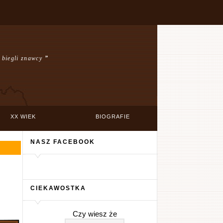
ż biegli znawcy
”
XX WIEK
BIOGRAFIE
NASZ FACEBOOK
CIEKAWOSTKA
Czy wiesz że