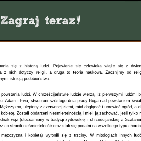
nia się z historią ludzi. Pojawienie się człowieka wiąże się z dwie
 z nich dotyczy religii, a druga to teoria naukowa. Zacznijmy od religi
nymi istnieją podobieństwa.
t powstania ludzi. W chrześcijaństwie ludzie wierzą, iż pierwszymi ludźmi by
ju. Adam i Ewa, stworzeni szóstego dnia pracy Boga nad powstaniem świat
. Mężczyzna, ulepiony z czerwonej ziemi, miał doglądać i uprawiać ogród, a a
obietę. Zostali obdarzeni nieśmiertelnością i mieli ją zachować, jeśli tylko n
ednak wąż (utożsamiany w tradycji żydowskiej i chrześcijańskiej z Szatane
 co stracili nieśmiertelność oraz stali się podatni na wszelkiego typu chorob
 mężczyzna i kobieta) wyłonili się z trzciny. W mitologiach innych lud