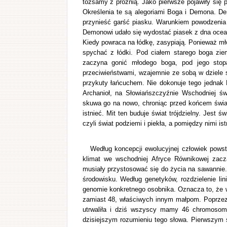
tożsamy z próżnią. Jako pierwsze pojawiły się 
Określenia te są alegoriami Boga i Demona. De
przynieść garść piasku. Warunkiem powodzenia 
Demonowi udało się wydostać piasek z dna ocea
Kiedy powraca na łódkę, zasypiają. Ponieważ m
spychać z łódki. Pod ciałem starego boga zie
zaczyna gonić młodego boga, pod jego stop
przeciwieństwami, wzajemnie ze sobą w dziele 
przykuty łańcuchem. Nie dokonuje tego jednak 
Archanioł, na Słowiańszczyźnie Wschodniej św
skuwa go na nowo, chroniąc przed końcem świat
istnieć. Mit ten buduje świat trójdzielny. Jest ś
czyli świat podziemi i piekła, a pomiędzy nimi istn
Według koncepcji ewolucyjnej człowiek powst
klimat we wschodniej Afryce Równikowej zacz
musiały przystosować się do życia na sawannie.
środowisku. Według genetyków, rozdzielenie li
genomie konkretnego osobnika. Oznacza to, że 
zamiast 48, właściwych innym małpom. Poprzez
utrwaliła i dziś wszyscy mamy 46 chromosomó
dzisiejszym rozumieniu tego słowa. Pierwszym 