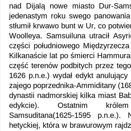
nad Dijalą nowe miasto Dur-Samsu
jedenastym roku swego panowania 
stłumił krwawo bunt w Ur, co potwi
Woolleya. Samsuiluna utracił Asyr
części południowego Międzyrzecza 
Kilkanaście lat po śmierci Hammurab
część terenów podbitych przez teg
1626 p.n.e.) wydał edykt anulujący
zajego poprzednika-Ammiditany (1682
dynastii nadmorskiej kilka miast Ba
edykcie). Ostatnim królem
Samsuditana(1625-1595 p.n.e.).
hetyckiej, która w brawurowym rajdz