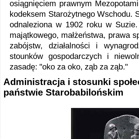
osiągnięciem prawnym Mezopotamii,
kodeksem Starożytnego Wschodu. St
odnaleziona w 1902 roku w Suzie.
majątkowego, małżeństwa, prawa sp
zabójstw, działalności i wynagro
stounków gospodarczych i niewo
zasadę: "oko za oko, ząb za ząb."
Administracja i stosunki spo
państwie Starobabilońskim