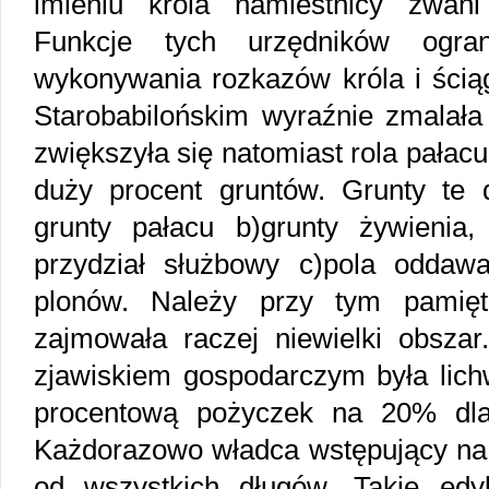
imieniu króla namiestnicy zwan
Funkcje tych urzędników ogran
wykonywania rozkazów króla i ścią
Starobabilońskim wyraźnie zmalała
zwiększyła się natomiast rola pałacu
duży procent gruntów. Grunty te d
grunty pałacu b)grunty żywienia
przydział służbowy c)pola odda
plonów. Należy przy tym pamięt
zajmowała raczej niewielki obszar
zjawiskiem gospodarczym była lich
procentową pożyczek na 20% dla
Każdorazowo władca wstępujący na 
od wszystkich długów. Takie ed