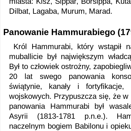
miasta: Kisz, Sippar, Borsippa, Kuta
Dilbat, Lagaba, Murum, Marad.
Panowanie Hammurabiego (179
Król Hammurabi, który wstąpił 
muballicie był największym władcą
Był to człowiek ostrożny, zapobiegli
20 lat swego panowania konsol
świątynie, kanały i fortyfikacje,
wojskowych. Przypuszcza się, że w
panowania Hammurabi był wasale
Asyrii (1813-1781 p.n.e.). Ha
naczelnym bogiem Babilonu i opiek