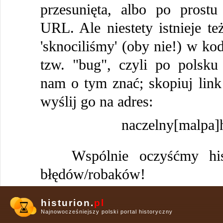
przesunięta, albo po prostu
URL. Ale niestety istnieje te
'sknociliśmy' (oby nie!) w kod
tzw. "bug", czyli po polsku
nam o tym znać; skopiuj link 
wyślij go na adres:
naczelny[malpa]h
Wspólnie oczyśćmy histu
błędów/robaków!
histurion.
pl
Najnowocześniejszy polski portal historyczny