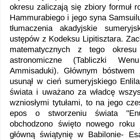
okresu zaliczają się zbiory formuł
Hammurabiego i jego syna Samsuilun
tłumaczenia akadyjskie sumeryj
ustępów z Kodeksu Lipitisztara. Zac
matematycznych z tego okresu
astronomiczne (Tabliczki W
Ammisaduki). Głównym bóstwem B
usunął w cień sumeryjskiego Enlil
świata i uważano za władcę wszy
wzniosłymi tytułami, to na jego cze
epos o stworzeniu świata "En
obchodzono święto nowego roku 
główną świątynię w Babilonie- Esa