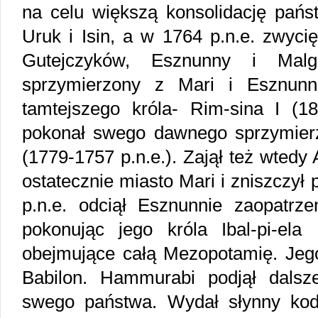
na celu większą konsolidację państ
Uruk i Isin, a w 1764 p.n.e. zwycię
Gutejczyków, Esznunny i Mal
sprzymierzony z Mari i Esznunn
tamtejszego króla- Rim-sina I (1
pokonał swego dawnego sprzymierze
(1779-1757 p.n.e.). Zajął też wtedy 
ostatecznie miasto Mari i zniszczył
p.n.e. odciął Esznunnie zaopatrze
pokonując jego króla Ibal-pi-ela
obejmujące całą Mezopotamię. Jego
Babilon. Hammurabi podjął dalsz
swego państwa. Wydał słynny kod