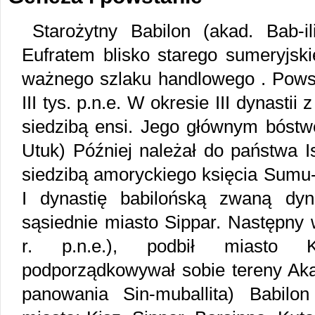
Starożytny Babilon (akad. Bab-i
Eufratem blisko starego sumeryjsk
ważnego szlaku handlowego . Powst
III tys. p.n.e. W okresie III dynastii
siedzibą ensi. Jego głównym bóst
Utuk) Później należał do państwa Is
siedzibą amoryckiego księcia Sumu
I dynastię babilońską zwaną dyn
sąsiednie miasto Sippar. Następny 
r. p.n.e.), podbił miasto K
podporządkowywał sobie tereny Akad
panowania Sin-muballita) Babilo