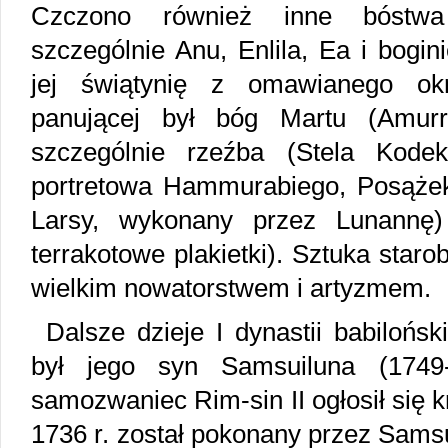
Czczono również inne bóstwa 
szczególnie Anu, Enlila, Ea i bogini
jej świątynię z omawianego okr
panującej był bóg Martu (Amurr
szczególnie rzeźba (Stela Kod
portretowa Hammurabiego, Posąże
Larsy, wykonany przez Lunannę) 
terrakotowe plakietki). Sztuka staro
wielkim nowatorstwem i artyzmem.
Dalsze dzieje I dynastii babiloń
był jego syn Samsuiluna (1749
samozwaniec Rim-sin II ogłosił się k
1736 r. został pokonany przez Sams