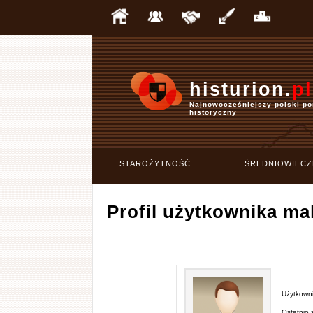
histurion.
pl
Najnowocześniejszy polski po
historyczny
STAROŻYTNOŚĆ
ŚREDNIOWIECZ
Profil użytkownika ma
Użytkowni
Ostatnio