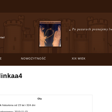
„
Po pazurach poznajemy l
rtal
E
NOWOŻYTNOŚĆ
XIX WIEK
linkaa4
Ola
k histuriona od
15 lat i 324 dni
 zalogowany:
2010-11-15