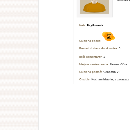
Rola:
Użytkownik
Ulubiona epoka:
Postaci dodane do słownika:
0
Ilość komentarzy:
1
Miejsce zamieszkania:
Zielona Góra
Ulubiona postać:
Kleopatra VII
O sobie:
Kocham historię, a zwłaszcz 