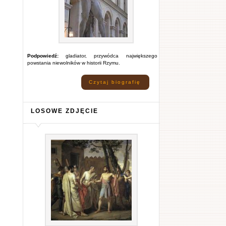
Podpowiedź:
gladiator, przywódca największego
powstania niewolników w historii Rzymu.
Czytaj biografię
LOSOWE ZDJĘCIE