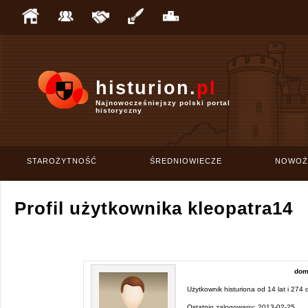
histurion.
pl
Najnowocześniejszy polski portal
historyczny
STAROŻYTNOŚĆ
ŚREDNIOWIECZE
NOWOŻ
Profil użytkownika kleopatra14
dom
Użytkownik histuriona od
14 lat i 274 
Ostatnio zalogowany:
2013-02-25